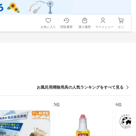
お気に入り
閲覧履歴
購入履歴
マイメニュー
かご
お風呂用掃除用具
の人気ランキングをすべて見る
5
位
6
位