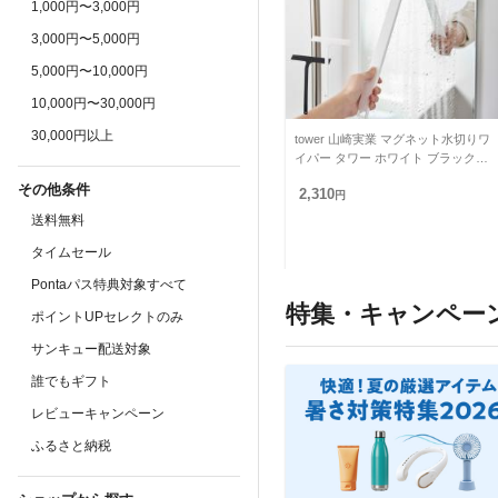
1,000円〜3,000円
3,000円〜5,000円
5,000円〜10,000円
10,000円〜30,000円
30,000円以上
tower 山崎実業 マグネット水切りワ
イパー タワー ホワイト ブラック 5
451 5452 お風呂 浴室 バスルーム
その他条件
2,310
ワイド
円
送料無料
タイムセール
Pontaパス特典対象すべて
特集・キャンペー
ポイントUPセレクトのみ
サンキュー配送対象
誰でもギフト
レビューキャンペーン
ふるさと納税