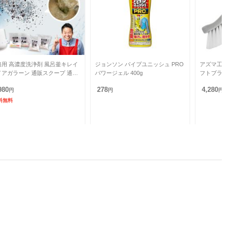
務用 高濃度洗浄剤 風呂釜キレイ
ジョンソン パイプユニッシュ PRO
アズマ工業
イアガラーン 通販スクープ 通販
パワージェル 400g
フトブラシ
スクープしてみた テレビ朝日 テ
980
278
4,280
朝通販 ロッピング 追
円
円
円
料無料