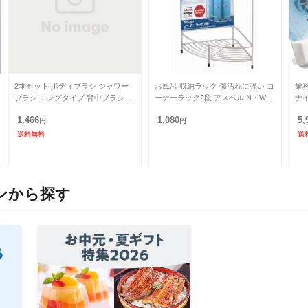
2本セット ボディブラシ シャワー
お風呂 収納ラック 傷汚れに強い コ
業
ブラシ ロングタイプ 背中ブラシ シ
ーナーラック2段 アスベル N・Wコ
ナ
リコン バスブラシ 両面 マッサージ
ートシルバー 幅28×奥行き19.5×高
を
1,466
1,080
5,
ブラシ 角質ケア 垢す
円
さ36.1cm
円
レ
送料無料
送
ンから探す