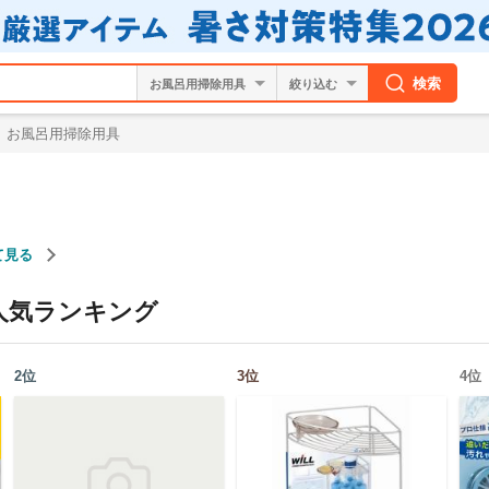
検索
絞り込む
お風呂用掃除用具
て見る
人気ランキング
2
位
3
位
4
位