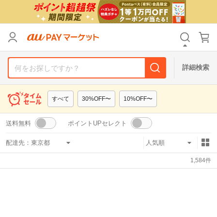
リセット
カテゴリ
カテゴリ
すべて
すべて
価格
価格
すべて
すべて
詳細検索
支払い方法
支払い方法
すべて
すべて
すべて
30%OFF〜
10%OFF〜
その他の条件
その他の条件
送料無料
ポイントUPセレクト
送料無料
送料無料
タイムセール
タイムセール
配達先：
Pontaパス特典対象すべて
Pontaパス特典対象すべて
ポイントUPセレクトのみ
ポイントUPセレクトのみ
1,584
件
サンキュー配送対象
サンキュー配送対象
レビューキャンペーン
レビューキャンペーン
キーワード
キーワード