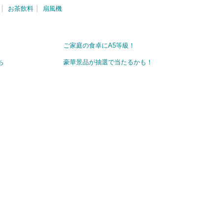
お茶飲料
扇風機
ご家庭の食卓にA5等級！
ち
豪華景品が抽選で当たるかも！