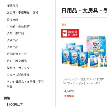
掃除用具
日用品・文房具・
文房具・事務用品・画材
旅行用品
1
位
日用品・生活雑貨
洗剤・柔軟剤
洗濯用品
洗面用品
防災関連グッズ
防犯・護身用品
髭剃り・カミソリ
シューズ関連小物
お中元 ギフト 花王 アタック抗菌E
その他日用品・文房具・手芸
Xバラエティギフト K・AU-40A 送
用品
料無料 メーカー直送 LTDU / 洗剤
4,642
お中元ギフ
円
送料無料
価格
1,000円以下