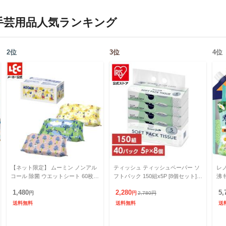
手芸用品
人気ランキング
2
位
3
位
4
位
【ネット限定】 ムーミン ノンアル
ティッシュ ティッシュペーパー ソ
レノ
コール 除菌 ウエットシート 60枚入
フトパック 150組x5P [8個セット]
沸 
×12個 (720枚) 日本製 / 除菌性能試
日用消耗品 家庭用 ソフトパックテ
衣料
1,480
2,280
5,
験済み /
円
ィッシュ ティシ
円
2,780
円
オイ
送料無料
送料無料
送