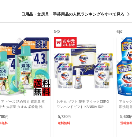
日用品・文房具・手芸用品
の人気ランキングをすべて見る
5
位
6
位
ア ビーズ 詰め替え 超消臭 煮
お中元 ギフト 花王 アタックZERO
アタック 抗
特大 大容量 タオル 柔軟剤 洗濯
ワンハンドギフト KAN50A 送料無
濯洗剤 液体
 洋服 汗 煮沸 汗 体臭 黄ばみ ニ
料 メーカー直送 LTDU / 洗剤 お中
力 消臭 抗
780
5,720
5,600
 縦型
円
元ギフト
円
ぎ ニオイ 
円
料無料
送料無料
送料無料