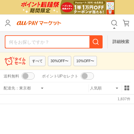
リセット
カテゴリ
カテゴリ
すべて
すべて
価格
価格
すべて
すべて
詳細検索
支払い方法
支払い方法
すべて
すべて
すべて
30%OFF〜
10%OFF〜
その他の条件
その他の条件
送料無料
ポイントUPセレクト
送料無料
送料無料
タイムセール
タイムセール
配達先：
Pontaパス特典対象すべて
Pontaパス特典対象すべて
ポイントUPセレクトのみ
ポイントUPセレクトのみ
1,837
件
サンキュー配送対象
サンキュー配送対象
レビューキャンペーン
レビューキャンペーン
キーワード
キーワード