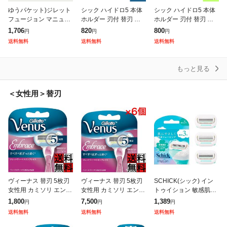
ゆうパケット)ジレット
シック ハイドロ5 本体
シック ハイドロ5 本体
フュージョン マニュア
ホルダー 刃付 替刃 カ
ホルダー 刃付 替刃 プ
ル ホルダー 本体+替刃2
スタム 5枚刃 カミソリ
レミアム 敏感肌用 5枚
1,706
820
800
円
円
円
個 1セット
剃刀 髭剃り ひげ剃り
刃 カミソリ 剃刀 髭剃
送料無料
送料無料
送料無料
ひげそり シェーバー ス
り ひげ剃り ひげそり
キン
シェー
もっと見る
＜女性用＞替刃
ヴィーナス 替刃 5枚刃
ヴィーナス 替刃 5枚刃
SCHICK(シック) イン
女性用 カミソリ エンブ
女性用 カミソリ エンブ
トゥイション 敏感肌用
レイス レディース 肌
レイス レディース 肌
替刃(3コ入) 女性用 カ
1,800
7,500
1,389
円
円
円
すべすべ 体 カーブ 敏
すべすべ 体 カーブ 敏
ミソリ
送料無料
送料無料
送料無料
感肌 シェービング 4個
感肌 シェービング 4個
入
入 ×