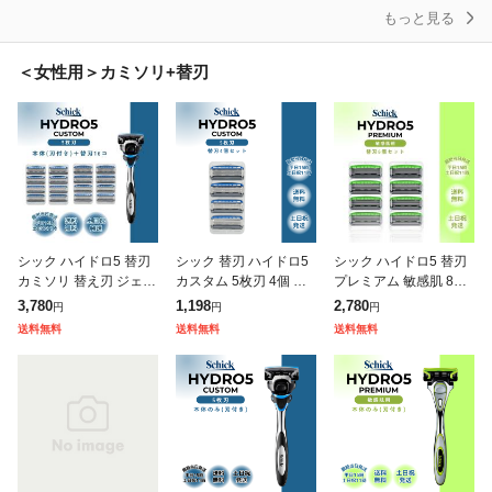
もっと見る
＜女性用＞カミソリ+替刃
シック ハイドロ5 替刃
シック 替刃 ハイドロ5
シック ハイドロ5 替刃
カミソリ 替え刃 ジェル
カスタム 5枚刃 4個 カ
プレミアム 敏感肌 8個
カスタム 剃刀 本体 刃
ミソリ 剃刀 髭剃り ひ
カミソリ 5枚刃 剃刀 髭
3,780
1,198
2,780
円
円
円
付 16個 5枚刃 髭剃り
げ剃り ひげそり シェー
剃り ひげ剃り ひげそり
送料無料
送料無料
送料無料
ひげ剃り ひげそり シェ
バー スキンガード Schi
シェーバー スキンガー
ド