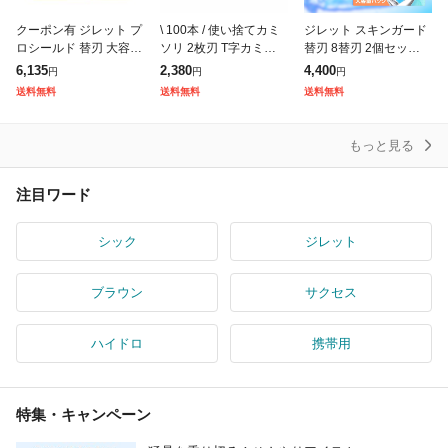
クーポン有 ジレット プ
\ 100本 / 使い捨てカミ
ジレット スキンガード
ロシールド 替刃 大容量
ソリ 2枚刃 T字カミソリ
替刃 8替刃 2個セット
パック 12個入(定形外
業務用 ホテルアメニテ
計16替刃入り 剃刀 ジレ
6,135
2,380
4,400
円
円
円
郵便での配送)
ィ 髭剃り T字シェーバ
ット替え刃 電動 タイプ
送料無料
送料無料
送料無料
ー 剃刀 ひげそり ヒゲ
カミソリ まとめ買い 業
務
もっと見る
注目ワード
シック
ジレット
ブラウン
サクセス
ハイドロ
携帯用
特集・キャンペーン