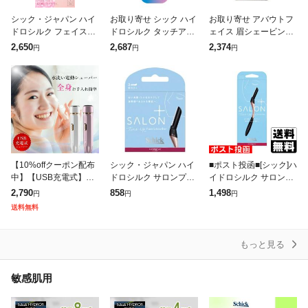
シック・ジャパン ハイ
お取り寄せ シック ハイ
お取り寄せ アバウトフ
ドロシルク フェイスア
ドロシルク タッチアッ
ェイス 眉シェービング
ンドビューティ 返品種
プ フェイス用 ダーマプ
レザー 使い捨て About
2,650
2,687
2,374
円
円
円
別A
レーニングカミソリ 眉
Face Eyebrow Shaper
カバー付き 3本 Schick
Precisi
Hy
【10%offクーポン配布
シック・ジャパン ハイ
■ポスト投函■[シック]ハ
中】【USB充電式】シ
ドロシルク サロンプラ
イドロシルク サロンプ
ェーバー レディース 電
ス トーンアップ フェイ
ラス トーンアップ フェ
2,790
858
1,498
円
円
円
気シェーバー 女性 フェ
ススムーサー 替刃(3コ
イススムーサー ホルダ
送料無料
イスシェーバー 電動シ
入) 返品種別A
ー (刃付き)
ェーバー
もっと見る
敏感肌用