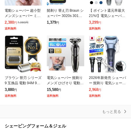
電動シェーバー 超小型
髭剃り 替え刃 Braun シ
【 ポイント還元率最大
メンズシェーバー ミニ
ェーバー 3020s 3010s
21%!】電気シェーバー
シェーバー 深剃り 回転
320s 350cc ブラウン
メンズシェーバー シェ
2,380
1,379
3,299
7,980
円
円
円
円
式 usb充電式 電気カミ
替刃 3080s 310s 32
ーバー 髭剃り 急速充電
送料無料
送料無料
ソリ 電気剃刀 充電式
USB充電式 LED電池残
量表示
ブラウン 替刃 シリーズ
電気シェーバー 髭剃り
2026年新発売 シェーバ
9 互換品 電動 94M 90B
メンズ ひげそり 電動ひ
ー 髭剃り 電気シェーバ
92B 92S 92B BRAUN
げそり 回転式 LCD電池
ー メンズシェーバー 髭
3,880
15,580
2,968
円
円
円
網刃 替え刃 電気シェー
残量表示 IPX6防水 type
剃り 肌に優しい 深剃り
送料無料
送料無料
送料無料
バー シェ
-c充電式 ロック機
3枚刃 往復式 3連密着シ
ス
もっと見る
シェービングフォーム＆ジェル