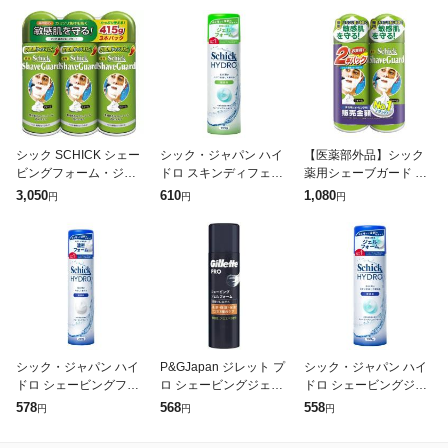
シック SCHICK シェー
シック・ジャパン ハイ
【医薬部外品】シック
ビングフォーム・ジェ
ドロ スキンディフェン
薬用シェーブガード シ
ル セット 415g×3本
スジェルフォーム 199g
ェービングフォーム ダ
3,050
610
1,080
円
円
円
ブルパック
シック・ジャパン ハイ
P&GJapan ジレット プ
シック・ジャパン ハイ
ドロ シェービングフォ
ロ シェービングジェル
ドロ シェービングジェ
ーム 250g
フォーム 195g 返品種
ルフォーム 199g
578
568
558
円
円
円
別A