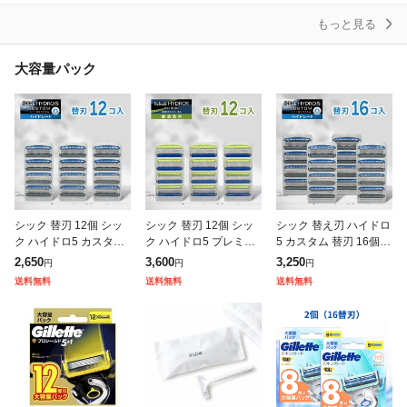
入
もっと見る
大容量パック
シック 替刃 12個 シッ
シック 替刃 12個 シッ
シック 替え刃 ハイドロ
ク ハイドロ5 カスタム
ク ハイドロ5 プレミア
5 カスタム 替刃 16個 5
替え刃 カミソリ 替刃 5
ム 替刃 敏感肌 カミソ
枚刃 Schick HYDRO5
2,650
3,600
3,250
円
円
円
枚刃 プレミアム 極 シ
リ 替刃 5枚刃 プレミア
髭剃り ひげそり カミソ
送料無料
送料無料
送料無料
ック ジャパン Schic
ム 替え刃 極 シック ジ
リ ハイドロ ひ
ャ