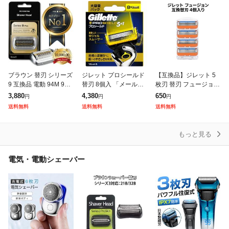
ー搭載 GA
ブラウン 替刃 シリーズ
ジレット プロシールド
【互換品】ジレット 5
9 互換品 電動 94M 90B
替刃 8個入 「メール便
枚刃 替刃 フュージョン
92B 92S 92B BRAUN
送料無料(A)」
4個入り プログライド
3,880
4,380
650
円
円
円
網刃 替え刃 電気シェー
髭剃り替刃 カミソリ 替
送料無料
送料無料
送料無料
バー シェ
え刃 Gillette Fusi
もっと見る
電気・電動シェーバー