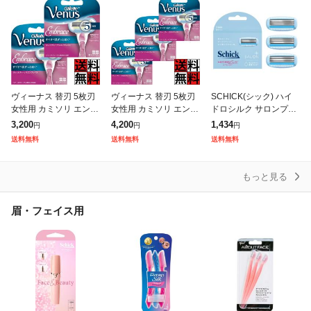
ヴィーナス 替刃 5枚刃
ヴィーナス 替刃 5枚刃
SCHICK(シック) ハイ
女性用 カミソリ エンブ
女性用 カミソリ エンブ
ドロシルク サロンプラ
レイス レディース 肌
レイス レディース 肌
ス 替刃(3コ入) スキン
3,200
4,200
1,434
円
円
円
すべすべ 体 カーブ 敏
すべすべ 体 カーブ 敏
ガード付 女性用 カミソ
送料無料
送料無料
送料無料
感肌 シェービング 4個
感肌 シェービング 4個
リ ホワイト
入 ×
入 ×
もっと見る
眉・フェイス用