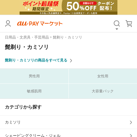
カテゴリ
すべて
日用品・文房具・手芸用品
髭剃り・カミソリ
価格
すべて
髭剃り・カミソリ
支払い方法
すべて
髭剃り・カミソリの商品をすべて見る
その他の条件
男性用
女性用
送料無料
タイムセール
敏感肌用
大容量パック
Pontaパス特典対象すべて
ポイントUPセレクトのみ
サンキュー配送対象
レビューキャンペーン
カテゴリから探す
カミソリ
キーワード
シェービングクリーム・ジェル