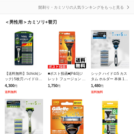
髭剃り・カミソリの人気ランキングをもっと見る
＜男性用＞カミソリ+替刃
【送料無料】Schick(シ
■ポスト投函■[P&G]ジ
シック ハイドロ5 カス
ック) 5枚刃 ハイドロ5
レット フュージョン 電
タム ホルダー 本体 1本
プレミアム 敏感肌用 本
動タイプ 本体+替刃2個
+ 替刃 4個 5枚刃 Schic
4,300
1,750
1,480
円
円
円
体+替刃16P 刃17個 替
付
k HYDRO5 髭剃り ひげ
送料無料
送料無料
刃17個入 ホルダー
そり カミソ