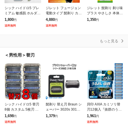
シック ハイドロ5 プレ
ジレット フュージョン
ジレット 髭剃り 剃り味
ミアム 敏感肌 ホルダー
電動タイプ 髭剃り カミ
プラス やさしさ 本体
本体 1本 + 替刃 4個 5枚
ソリ 替刃 8コ入 P&G
+替刃8個付 1セット 剃
1,800
4,880
1,350
円
円
円
刃 Schick HYDRO5 髭
刀 カミソリ P&G
送料無料
送料無料
剃り ひげそ
もっと見る
＜男性用＞替刃
シック ハイドロ5 替刃
髭剃り 替え刃 Braun シ
貝印 AXIA カミソリ替
8個 カスタム 5枚刃 髭
ェーバー 3020s 3010s
刃12個入『抜群のうる
剃り シックハイドロ5
320s 350cc ブラウン
おいでよりなめらか
1,698
1,379
1,961
円
円
円
カスタム Schick HYDR
替刃 3080s 310s 32
に』 T字 5枚刃 メンズ
送料無料
送料無料
O5 替え刃
髭剃り ダブルスムーザ