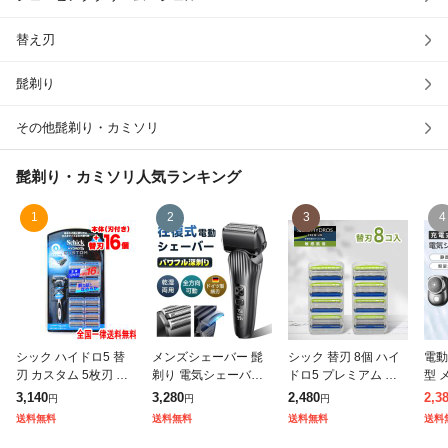
除外ワード
替え刃
髭剃り
その他髭剃り・カミソリ
髭剃り・カミソリ
人気ランキング
1
2
3
4
シック ハイドロ5 替
メンズシェーバー 髭
シック 替刃 8個 ハイ
電動
刃 カスタム 5枚刃 髭
剃り 電気シェーバー
ドロ5 プレミアム 敏
型 
剃り ホルダー1本+プ
往復式 充電式 3段階
感肌 替刃8個 シック
ミニ シェーバー 
3,140
3,280
2,480
2,3
円
円
円
ラス 替刃17個入 シッ
調節 乾湿両用 お風呂
替え刃 5枚刃 Schick
り 
送料無料
送料無料
送料無料
送料
クハイドロ5 カスタム
剃り 3枚刃 ロック機
HYDRO5 髭剃り ひげ
電気
Schick
能 残量表示 深剃り
そ
刀 