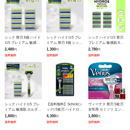
シック 替刃 8個 ハイド
シック ハイドロ5 プレ
シック ハイドロ5 替刃
ロ5 プレミアム 敏感肌
ミアム 替刃 4個 シック
プレミアム 敏感肌 8個
替刃8個 シック 替え刃
替刃 カミソリ 替え刃 5
カミソリ 5枚刃 剃刀 髭
2,480
1,300
2,780
円
円
円
5枚刃 Schick HYDRO5
枚刃 ハイドロ プレミア
剃り ひげ剃り ひげそり
送料無料
送料無料
送料無料
髭剃り ひげそ
ム 敏感肌 シック ジャ
シェーバー スキンガー
パ
ド
シック ハイドロ5 プレ
【送料無料】Schick(シ
ヴィーナス 替刃 5枚刃
ミアム 敏感肌 ホルダー
ック) 5枚刃 ハイドロ5
女性用 カミソリ エンブ
本体 1本 + 替刃 4個 5枚
プレミアム 敏感肌用 本
レイス レディース 肌
1,800
4,300
1,800
円
円
円
刃 Schick HYDRO5 髭
体+替刃16P 刃17個 替
すべすべ 体 カーブ 敏
送料無料
送料無料
送料無料
剃り ひげそ
刃17個入 ホルダー
感肌 シェービング 4個