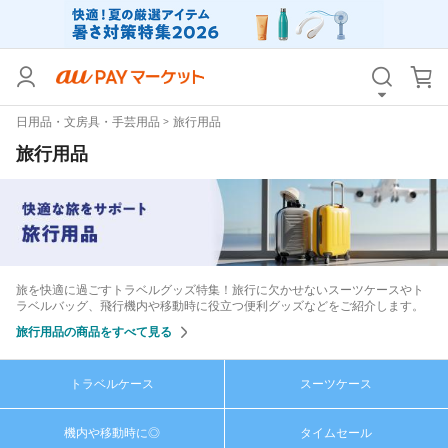
カテゴリ
すべて
日用品・文房具・手芸用品
旅行用品
価格
すべて
旅行用品
支払い方法
すべて
その他の条件
送料無料
タイムセール
旅を快適に過ごすトラベルグッズ特集！旅行に欠かせないスーツケースやト
Pontaパス特典対象すべて
ポイントUPセレクトのみ
ラベルバッグ、飛行機内や移動時に役立つ便利グッズなどをご紹介します。
旅行用品の商品をすべて見る
サンキュー配送対象
レビューキャンペーン
トラベルケース
スーツケース
キーワード
機内や移動時に◎
タイムセール