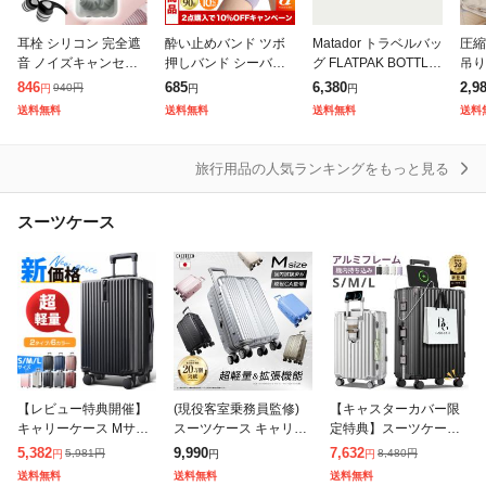
空気枕
耳栓 シリコン 完全遮
酔い止めバンド ツボ
Matador トラベルバッ
圧縮
音 ノイズキャンセリ
押しバンド シーバン
グ FLATPAK BOTTLE
吊り
耳栓
ング 痛くない 睡眠 安
ド つわりバンド ツボ
(フラットパック ボト
ゃれ
846
685
6,380
2,9
940
円
円
円
円
眠 いびき 聴覚過敏 仕
押し ツボ つわり 妊婦
ル/3P) ONE SIZE マル
トラ
送料無料
送料無料
送料無料
送料
事 勉強 ケース付 防音
船酔い 車酔い 乗り物
チカラー
グ 
スーツケース・キャリーバッグ
グッズ 男女兼
酔い 天気痛 吐き
収納
旅行用品の人気ランキングをもっと見る
その他旅行用品
スーツケース
【レビュー特典開催】
(現役客室乗務員監修)
【キャスターカバー限
キャリーケース Mサイ
スーツケース キャリー
定特典】スーツケース
ズ 7カラー スーツケー
ケース Mサイズ 拡張機
Sサイズ ストッパー付
5,382
9,990
7,632
5,981
円
8,480
円
円
円
円
ス キャリーバッグ 大容
能 ストッパー付き 超軽
き 高級 USB充電ポート
送料無料
送料無料
送料無料