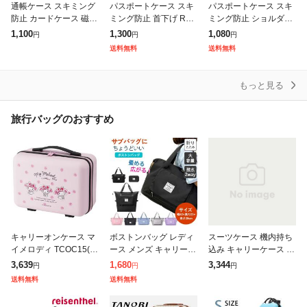
通帳ケース スキミング
パスポートケース スキ
パスポートケース スキ
防止 カードケース 磁気
ミング防止 首下げ RFI
ミング防止 ショルダー
防止 磁気シールド 日本
D おしゃれ シンプル 薄
撥水 ショルダーバッグ
1,100
1,300
1,080
円
円
円
製 薄型 横型 通帳 ケー
型 パスポート 収納 マ
旅行ポーチ トラベルポ
送料無料
送料無料
ス 通帳・カードシール
ルチケース 軽量 スマホ
ーチ 電波遮断ポーチ セ
ドケース
iP
キュリティポ
もっと見る
旅行バッグのおすすめ
キャリーオンケース マ
ボストンバッグ レディ
スーツケース 機内持ち
イメロディ TCOC15(1
ース メンズ キャリーオ
込み キャリーケース s
個)[バッグ リュック]
ンバッグ 修学 旅行 大
サイズ おしゃれ 軽量
3,639
1,680
3,344
円
円
円
容量 折りたたみ 旅行バ
キャリーバッグ 2泊3日
送料無料
送料無料
ッグ トラベルバッグ 旅
ファスナー 耐衝撃 静音
行カバン
安い