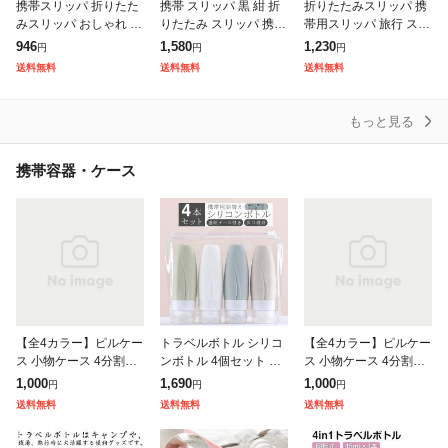
携帯スリッパ 折りたた
携帯 スリッパ 黒 紺 折
折りたたみスリッパ 携
みスリッパ おしゃれ レ
りたたみ スリッパ 携帯
帯用スリッパ 旅行 スト
ディース 防災グッズ 携
スリッパ 幼稚園 かわい
ライプ ボーダー 持ち運
946
1,580
1,230
円
円
円
帯用 収納ポーチ付き 23
い ルームシューズ パン
び ポーチ付き 男性 女
送料無料
送料無料
送料無料
-24.5cm 携帯用スリッ
プス オフィス ポーチ
性 メンズ レディース
パ
【m
室内履き
もっと見る
携帯容器・ケース
【全4カラー】ピルケー
トラベルボトル シリコ
【全4カラー】ピルケー
ス 小物ケース 4分割タ
ンボトル 4個セット 60
ス 小物ケース 4分割タ
イプ 薬ケース サプリメ
ml 90ml 携帯 ボディソ
イプ 薬ケース サプリメ
1,000
1,690
1,000
円
円
円
ントケース ケース ピル
ープ 旅行用 シャンプー
ントケース ケース ピル
送料無料
送料無料
送料無料
携帯用 おしゃれ 薬入れ
化粧水 詰め替えボトル
携帯用 おしゃれ 薬入れ
錠剤
錠剤