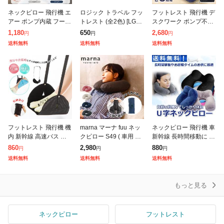
ネックピロー 飛行機 エ
ロジック トラベル フッ
フットレスト 飛行機 デ
アー ポンプ内蔵 フード
トレスト (全2色) [LG-F
スクワーク ポンプ不要
付き たためる U型枕 首
OOT-REST] 旅行 長距
押すだけ簡単空気入れ
1,180
650
2,680
円
円
円
枕 携帯枕 車 車中泊 旅
離 バス 新幹線 飛行機
高さ3段階調整 エアー
送料無料
送料無料
送料無料
行用 出張 夜行バス 新
睡眠グッズ 便利
クッション 足置きクッ
幹線
ション オット
フットレスト 飛行機 機
marna マーナ fuu ネッ
ネックピロー 飛行機 車
内 新幹線 高速バス ハ
クピロー S49 ( 車用 飛
新幹線 長時間移動に エ
ンモックタイプ 旅行 ト
行機 エアー 車 コンパ
アー U字 枕 ベロア 肌
860
2,980
880
円
円
円
ラベル 旅行用便利グッ
クト 折りたたみ 洗える
触り抜群 コンパクト 空
送料無料
送料無料
送料無料
ズ 折りたたみ ハンモッ
トラベルグッズ
気枕 首枕 首クッション
ク式 リラ
ド
もっと見る
ネックピロー
フットレスト