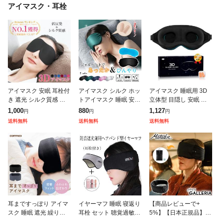
アイマスク・耳栓
アイマスク 安眠 耳栓付
アイマスク シルク ホッ
アイマスク 睡眠用 3D
き 遮光 シルク質感 立
トアイマスク 睡眠 安眠
立体型 目隠し 安眠 遮
体 3点セット 手洗い可
涼しい ホット 冷温両用
光 通気性 圧迫感なし
1,000
880
1,127
円
円
円
能 調整ベルト 睡眠 仮
マスク 夏 冬 旅行 ひん
サイズ調整可能 睡眠用
送料無料
送料無料
送料無料
眠 熟睡 安眠グッズ 眼
やり?あったか 目をケ
軽量 快眠 グッズ シル
精疲労
アで
ク 眼罩
耳まですっぽり アイマ
イヤーマフ 睡眠 寝返り
【商品レビューで+
スク 睡眠 遮光 繰り返
耳栓 セット 聴覚過敏
5%】【日本正規品】マ