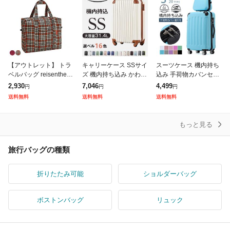
【アウトレット】 トラ
キャリーケース SSサイ
スーツケース 機内持ち
ベルバッグ reisenthel
ズ 機内持ち込み かわい
込み 手荷物カバンセッ
MINI MAXI TOURINGB
い スーツケース おしゃ
ト キャリーケース sサ
2,930
7,046
4,499
円
円
円
AG ( ボストンバッグ 大
れ キャリーバッグ TSA
イズ おしゃれ 軽量 キ
送料無料
送料無料
送料無料
容量 折
ロック搭載 小型 2日 3
ャリーバッグ 2泊 ファ
日
スナー 耐衝
もっと見る
旅行バッグの種類
折りたたみ可能
ショルダーバッグ
ボストンバッグ
リュック