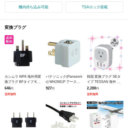
機内持ち込み可能
TSAロック搭載
変換プラグ
カシムラ WP6 海外用変
パナソニック(Panasoni
韓国 変換プラグ SEタ
換プラグ BFタイプ Kas
c) WH2881P アースタ
イプ TESSAN 海外 変
himura 送料無料
ーミナル付変換アダプ
換プラグ SE コンセン
646
927
2,288
円
円
円
タ
ト 1個AC口 2USB-Aと
送料無料
送料無料
1USB-Cポート 韓