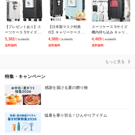
【プレゼントあり】ス
【日本製マスク特典
スーツケース Sサイズ
ーツケース Sサイズ 機
付】キャリーケース ス
機内持ち込み キャリー
内持ち込み キャリーケ
ーツケース Sサイズ 機
ケース 静音 ダブルキャ
5,382
4,988
4,489
5,980
円
5,980
円
4,988
円
円
円
円
ース キャリーバッグ 大
内持ち込み 静音 ダブル
スター 耐衝撃 360度回
送料無料
送料無料
送料無料
容量 静音 カップホルダ
キャスター 耐衝撃 360
転 TSAダイヤルロック
ー USB充電
度回転 T
出張
もっと見る
特集・キャンペーン
感謝を届ける夏の贈り物
猛暑を乗り切る！ひんやりアイテム