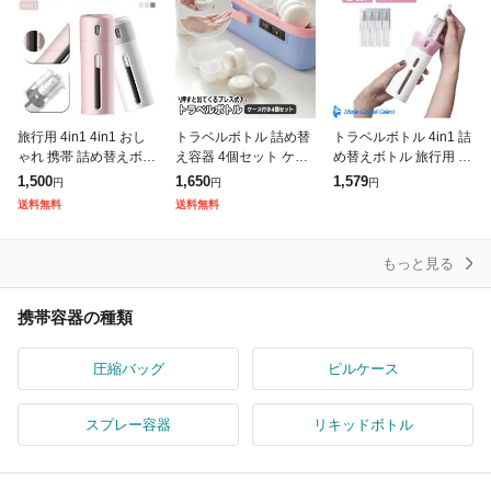
旅行用 4in1 4in1 おし
トラベルボトル 詰め替
トラベルボトル 4in1 詰
ゃれ 携帯 詰め替えボト
え容器 4個セット ケー
め替えボトル 旅行用 小
ル 化粧水 シャンプー
ス入り 旅行用品 小分け
分けボトル 小分け容器
1,500
1,650
1,579
円
円
円
ボディソープ 小分けボ
ボトル プッシュ式 プレ
シャンプーボトル 回転
送料無料
送料無料
トル トラベルボトル 持
ス式 丸型 乳液 化粧品
式 45ml×4 漏れ防止 機
ち
シャンプ
もっと見る
携帯容器の種類
圧縮バッグ
ピルケース
スプレー容器
リキッドボトル