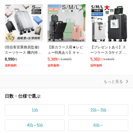
量 静音 カップホルダー
量 68L キャリーバッグ
アルミフレーム 耐衝撃
USB充電
旅行
最強 静音カ
(現役客室乗務員監修)
【新カラー入荷★レビ
【プレゼントあり】ス
スーツケース 機内持ち
ュー特典あり】キャリ
ーツケース Sサイズ 機
込み可能 キャリーケー
ーケース Sサイズ 機内
内持ち込み キャリーケ
8,990
5,389
5,382
5,988
円
5,980
円
円
円
円
ス Sサイズ 拡張機能付
持ち込み スーツケース
ース キャリーバッグ 大
送料無料
送料無料
送料無料
き ストッパー付き 超軽
フロントオープン 静音
容量 静音 カップホルダ
量 40L
キャリーバッグ
ー USB充電
もっと見る
日数・仕様で選ぶ
1泊
2泊～3泊
4泊～5泊
6泊～