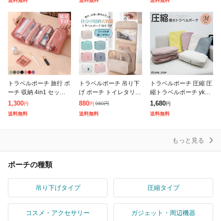
送料無料
送料無料
送料無料
用圧縮袋 出張 吸引機
単圧縮 旅行 衣類 収納
KK 旅行用圧縮袋 撥水
衣類収納 吊
衣類圧
国内品質試
トラベルポーチ 旅行 ポ
トラベルポーチ 吊り下
トラベルポーチ 圧縮 圧
ーチ 収納 4in1 セット
げ ポーチ トイレタリー
縮トラベルポーチ ykk
吊り下げ 化粧ポーチ 洗
バッグ 洗面用具 化粧ポ
圧縮バッグ 圧縮袋 衣類
1,300
880
1,680
980
円
円
円
円
面用具 かわいい トラベ
ーチ 防水 軽量 大容量
旅行用 トラベル 旅行
送料無料
送料無料
送料無料
ル おしゃれ 洗面道具
一部即納 フック付き メ
ポーチ 圧縮ポーチ 旅行
旅
イク コ
M
もっと見る
ポーチの種類
吊り下げタイプ
圧縮タイプ
コスメ・アクセサリー
ガジェット・周辺機器