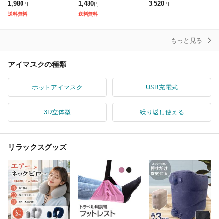
し使える 洗濯OK 遮音
防音 遮光 いびき 軽量
タドール アイマスク 睡
1,980
1,480
3,520
円
円
円
ながらケア ふわふわ 洗
薄型 柔らかい アイマス
眠 Matador 遮光 耳栓
送料無料
送料無料
える リラックス アイピ
ク 耳カバー 安眠グッズ
セット Macks 旅行 移動
ロー 遮
男
もっと見る
アイマスクの種類
ホットアイマスク
USB充電式
3D立体型
繰り返し使える
リラックスグッズ