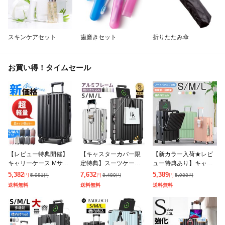
スキンケアセット
歯磨きセット
折りたたみ傘
お買い得！タイムセール
【レビュー特典開催】
【キャスターカバー限
【新カラー入荷★レビ
キャリーケース Mサイ
定特典】スーツケース
ュー特典あり】キャリ
ズ 7カラー スーツケー
Sサイズ ストッパー付
ーケース Sサイズ 機内
5,382
7,632
5,389
5,981
円
8,480
円
5,988
円
円
円
円
ス キャリーバッグ 大容
き 高級 USB充電ポート
持ち込み スーツケース
送料無料
送料無料
送料無料
量 静音 カップホルダー
アルミフレーム 耐衝撃
フロントオープン 静音
USB充電
最強 静音カ
キャリーバッグ