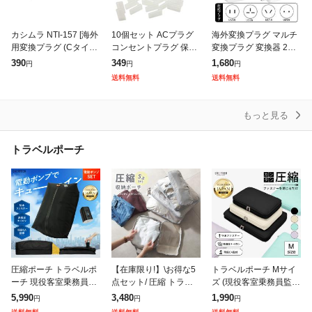
カシムラ NTI-157 [海外
10個セット ACプラグ
海外変換プラグ マルチ
用変換プラグ (Cタイプ
コンセントプラグ 保護
変換プラグ 変換器 200
2個セット)]
キャップ コンセント 先
ヶ国対応 ACアダプター
390
349
1,680
円
円
円
端カバー 半透明 家電
2USBポート 海外変換
送料無料
送料無料
パソコン 電子機器 保管
アダプタ ヨーロッパ オ
キャッ
ースト
もっと見る
トラベルポーチ
圧縮ポーチ トラベルポ
【在庫限り!】\お得な5
トラベルポーチ Mサイ
ーチ 現役客室乗務員監
点セット/ 圧縮 トラベ
ズ (現役客室乗務員監
修 まっぷる掲載 日本企
ルポーチ 収納ポーチ メ
修・まっぷる掲載) 日本
5,990
3,480
1,990
円
円
円
業企画 圧縮ポーチ 旅行
ッシュ 撥水 圧縮袋 簡
企業企画 圧縮ポーチ Y