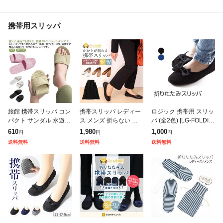
携帯用スリッパ
旅館 携帯スリッパ コン
携帯スリッパ レディー
ロジック 携帯用 スリッ
パクト サンダル 水遊び
ス メンズ 折らない か
パ (全2色) [LG-FOLDIN
軽量 レディース 携帯ス
かと付き スリッパ かか
G-SLIPPER] 旅行 機内
610
1,980
1,000
円
円
円
リッパ EVA おしゃれ ス
と踏める パンプス風 バ
参観 便利グッズ ゴム
送料無料
送料無料
送料無料
リッパ シャワーサンダ
ブーシュ【meru】ヒー
ゆったり
ル
ル 極上柔