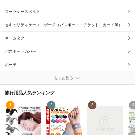
スーツケースベルト
セキュリティケース・ポーチ（パスポート・チケット・カード等）
ネームタグ
パスポートカバー
ポーチ
リラックスグッズ
もっと見る
携帯容器・ケース
旅行用品
人気ランキング
携帯用スリッパ
1
2
3
4
旅行用かばん
旅行用変圧器・変換プラグ