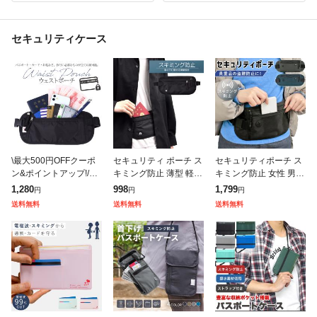
セキュリティケース
\最大500円OFFクーポ
セキュリティ ポーチ ス
セキュリティポーチ ス
ン&ポイントアップ!/ウ
キミング防止 薄型 軽量
キミング防止 女性 男性
エストポーチ セキュリ
ウエストポーチ 防犯 パ
薄型 首下げ 腹巻き 長
1,280
998
1,799
円
円
円
ティ パスポート 貴重品
スポート カード ケース
さ調節 2WAY 盗難防止
送料無料
送料無料
送料無料
海外旅行 スキミング防
腹巻き 海外 旅行
防犯グッズ 海外旅行 貴
止 薄型
重品