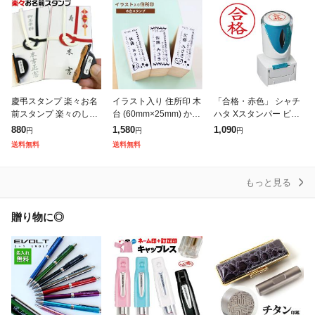
塾 法
ゃちはた
慶弔スタンプ 楽々お名
イラスト入り 住所印 木
「合格・赤色」 シャチ
前スタンプ 楽々のし袋
台 (60mm×25mm) かわ
ハタ Xスタンパー ビジ
スタンプ [送料無料] 印
いい スタンプ ゴム印
ネス用 キャップレス E
880
1,580
1,090
円
円
円
鑑 スタンプ ハンコ は
個人 法人用 はがき 封
型 | 合格 スタンプ シヤ
送料無料
送料無料
んこ 慶弔印 名前スタン
筒 暑中見舞い 残暑見
チハタ はんこ ビジネス
プ 冠婚葬
用E型
もっと見る
贈り物に◎