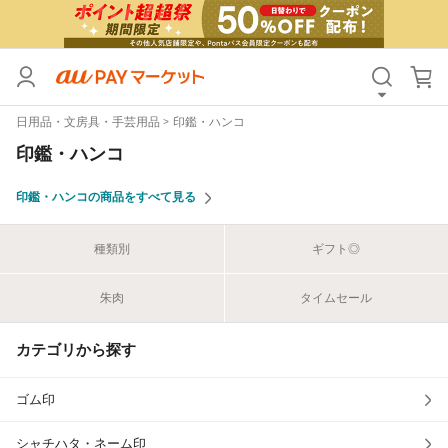
カテゴリ
すべて
日用品・文房具・手芸用品
印鑑・ハンコ
価格
すべて
印鑑・ハンコ
支払い方法
すべて
印鑑・ハンコの商品をすべて見る
その他の条件
種類別
ギフト◎
送料無料
タイムセール
朱肉
タイムセール
Pontaパス特典対象すべて
ポイントUPセレクトのみ
サンキュー配送対象
レビューキャンペーン
カテゴリから探す
ゴム印
キーワード
シャチハタ・ネーム印