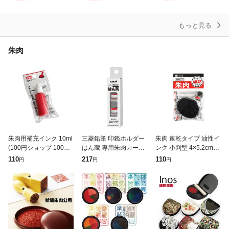
いんかん 就職祝い 印鑑
え 詰換え 小 中 大 特大
鑑 ワンタッチ おしゃれ
セット
10
もっと見る
朱肉
朱肉用補充インク 10ml
三菱鉛筆 印鑑ホルダー
朱肉 速乾タイプ 油性イ
(100円ショップ 100円
はん蔵 専用朱肉カート
ンク 小判型 4×5.2cm (1
均一 100均一 100均)
リッジ HLS-2 補充カー
00円ショップ 100円均
110
217
110
円
円
円
トリッジ ハンコ 朱肉
一 100均一 100均)
スタンプ台 HLD-2用 un