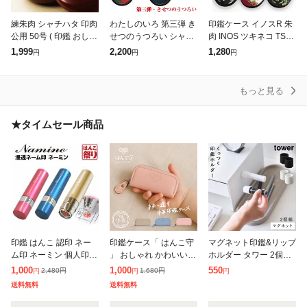
練朱肉 シャチハタ 印肉
わたしのいろ 第三弾 き
印鑑ケース イノスR 朱
公用 50号 ( 印鑑 おしゃ
せつのうつろい シャチ
肉 INOS ツキネコ TSU
れ 朱肉 ハンコ はんこ
ハタ 限定品 シヤチハタ
KINEKO スタンプ台 |
1,999
2,200
1,280
円
円
円
名前 しゃちはた 高級
3弾 朱肉 冬ギフト クリ
油性顔料 12ミリ 10ミ
銀行印 会社 女性 実
スマス プレゼント 実用
リ 10.5ミリ
的 季
もっと見る
★タイムセール商品
印鑑 はんこ 認印 ネー
印鑑ケース「 はんこ守
マグネット印鑑&リップ
ム印 ネーミン 個人印鑑
」 おしゃれ かわいい
ホルダー タワー 2個組
個人 浸透印 かわいい
牛革 シンプル 印鑑ホル
山崎実業 tower マグネ
1,000
1,000
550
2,480
円
1,680
円
円
円
円
おしゃれ オーダー ハン
ダー 赤ちゃん 印鑑 女
ット 印鑑 ドア 玄関 お
送料無料
送料無料
コ カタカナ 旧字 英字
の子 男の子 出産祝い
しゃれ モノトーン ホワ
ロ
メモリア