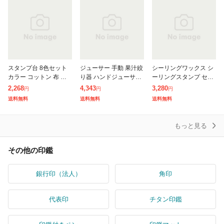
スタンプ台 8色セット
ジューサー 手動 果汁絞
シーリングワックス シ
カラー コットン 布 木
り器 ハンドジューサー
ーリングスタンプ セッ
紙用 安全インク 全15色
搾り器 しぼり機 フルー
ト 蝋封 スタンプセット
2,268
4,343
3,280
円
円
円
の中からおまかせ8色セ
ツ 野菜 手搾り 手軽 簡
印章 印鑑 封蝋印 ワッ
送料無料
送料無料
送料無料
ット インク スタンプ台
単 手動 効率 多用途 フ
クスビーズ 小粒タイプ
スタ
レッ
招待状 封
もっと見る
その他の印鑑
銀行印（法人）
角印
代表印
チタン印鑑