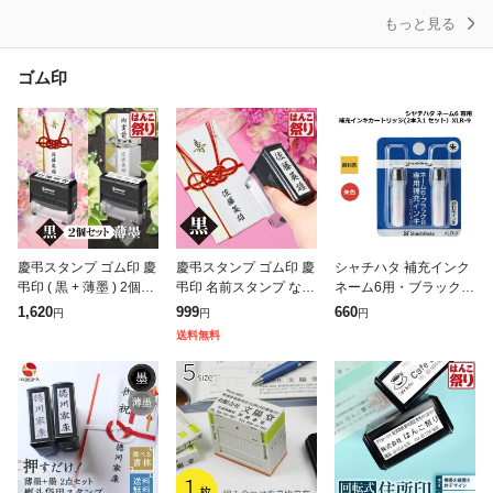
もっと見る
ゴム印
慶弔スタンプ ゴム印 慶
慶弔スタンプ ゴム印 慶
シャチハタ 補充インク
弔印 ( 黒 + 薄墨 ) 2個セ
弔印 名前スタンプ なま
ネーム6用・ブラック8
ット 慶弔印 のし袋スタ
え はんこ のし袋スタン
用 カートリッジ XLR-9
1,620
999
660
円
円
円
ンプ (HK130)
プ (HK070) のし袋用ス
朱色 赤 朱肉 しゃちは
送料無料
タンプ
た シヤチハタ 人気 定
番