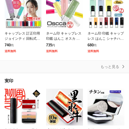
キャップレス 訂正印用
ネーム印 キャップレス
ネーム印 印鑑 キャップ
ジョインティ 回転式ネ
印鑑 はんこ オスカ ゴ
レス はんこ シャチハタ
ーム印 (6mm丸) (Jointy
ム印 認印 回転式 Oscca
式 【9mm】 回転式ネ
740
735
680
円
円
円
J9)印鑑 認印 印鑑 はん
(HK020) (DTL)
ームイン ムニ ゴム印
送料無料
送料無料
送料無料
こ ハンコ 祝い
認印 回転式 Muni9(ゆう
もっと見る
実印