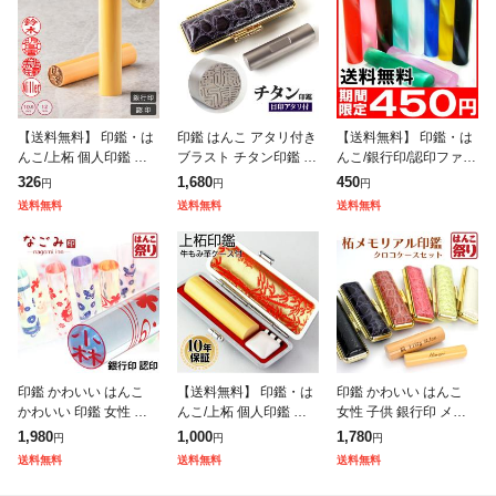
【送料無料】 印鑑・は
印鑑 はんこ アタリ付き
【送料無料】 印鑑・は
んこ/上柘 個人印鑑 【1
ブラスト チタン印鑑 ク
んこ/銀行印/認印ファン
0.5ミリ・12.0ミリ】 実
ロコ風印鑑ケース付 サ
タスティックはんこ 全
326
1,680
450
円
円
円
印/銀行印/認印個人印鑑
イズが選べる 【10.5〜
10色 【12.0mm】個人
送料無料
送料無料
送料無料
ハンコ いんかん 就職祝
18.0mm】 チタン 実印
印鑑 ハンコ いんかん
就職祝い
印鑑 かわいい はんこ
【送料無料】 印鑑・は
印鑑 かわいい はんこ
かわいい 印鑑 女性 銀
んこ/上柘 個人印鑑 【1
女性 子供 銀行印 メモ
行印 なごみ印 12.0mm
0.5ミリ・12.0ミリ】 も
リアル 名入れ 柘 10.5
1,980
1,000
1,780
円
円
円
認印 カラフル はんこ
み革印鑑ケース付き 実
〜 18.0mm クロコ調ケ
送料無料
送料無料
送料無料
おしゃれ 子供 銀行印鑑
印/銀行印/認印個人印鑑
ースセット (HK09
ハ