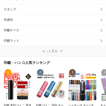
除外ワード
スタンプ
代表印
印鑑ケース
印鑑マット
実印（個人）
もっと見る
朱肉
印鑑・ハンコ
人気ランキング
角印
1
2
3
4
認印
銀行印（法人）
その他印鑑・ハンコ
印鑑 実印 はんこ 黒水
印鑑 はんこ 認印 ネー
シャチハタ ネーム9
キャ