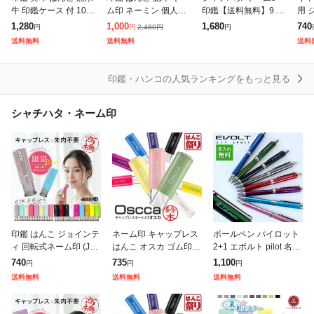
牛 印鑑ケース 付 10.5
ム印 ネーミン 個人印
印鑑【送料無料】9.5
用 
〜 15.0mm ハンコ 印
鑑 個人 浸透印 かわい
ミリ はんこ 売れ筋商
式ネ
1,280
1,000
1,680
740
2,480
円
円
円
円
鑑 ケース 銀行印 認印
い おしゃれ オーダー
品 ネーム印 浸透印 認
(Jo
送料無料
送料無料
送料
(HK080) 送料
ハンコ カタカナ 旧字
印 ハンコ オーダー シ
印鑑
英字 ロ
ヤチハタ 別注
い
印鑑・ハンコの人気ランキングをもっと見る
シャチハタ・ネーム印
印鑑 はんこ ジョインテ
ネーム印 キャップレス
ボールペン パイロット
ィ 回転式ネーム印 (Joi
はんこ オスカ ゴム印
2+1 エボルト pilot 名入
nty J9)ゴム印【サイズ:
認印 印鑑 個人印鑑 回
れ無料 名入れ ペン 多
740
735
1,100
円
円
円
10mm丸】 認印 個人印
転式 Oscca (HK020) ハ
機能 ギフト プレゼント
送料無料
送料無料
送料無料
鑑 ハンコ 仕事 会
ンコ 会社 仕事 入
卒業記念品 入学祝