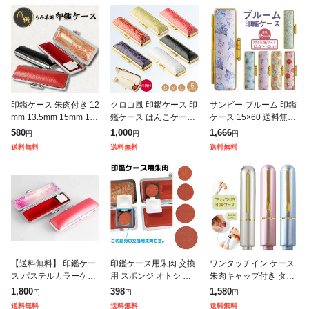
印鑑ケース 朱肉付き 12
クロコ風 印鑑ケース 印
サンビー ブルーム 印鑑
mm 13.5mm 15mm 16.
鑑ケース はんこケース
ケース 15×60 送料無料
5mm 18mm 実印ケース
収納 10.5mm〜18.0mm
花柄 パステルカラー か
580
1,000
1,666
円
円
円
法人 和風 和柄 竹 朱竹
用 収納 就職祝い かわ
わいい 印鑑ケース おし
送料無料
送料無料
送料無料
柄 もみ革
いい 女性 クロコ柄
ゃれ 朱肉 ハンコ はん
【送料無料】 印鑑ケー
印鑑ケース用朱肉 交換
ワンタッチイン ケース
ス パステルカラーケー
用 スポンジ オトシ 肉
朱肉キャップ付き タニ
ス(ピーチレッド) 13.5
池 送料無料 交換用 詰
エバー 印鑑ケース 10-1
1,800
398
1,580
円
円
円
mm用個人印鑑 ハンコ
め替え用 詰替え 詰め換
2ミリ用 [送料無料] ( 印
送料無料
送料無料
送料無料