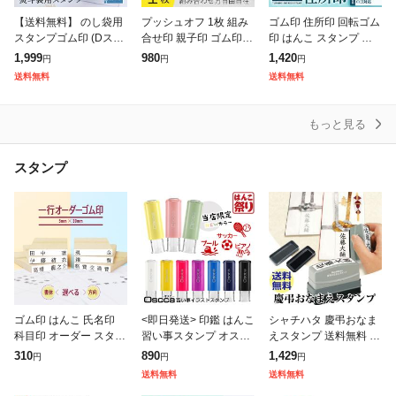
【送料無料】 のし袋用
プッシュオフ 1枚 組み
ゴム印 住所印 回転ゴム
スタンプゴム印 (Dスタ
合せ印 親子印 ゴム印
印 はんこ スタンプ 会
ンプ)【薄墨+墨 お得な
印鑑 スタンプ 会社印
社印 社判 回転式住所印
1,999
980
1,420
円
円
円
2点セット】【サイズ:6
社判 オリジナル 組合わ
58×22mm (HK090) 住
送料無料
送料無料
0mm×15mm】ラクラク
せ 自由 オーダー 横判
所印鑑
慶弔印
住所
もっと見る
スタンプ
ゴム印 はんこ 氏名印
<即日発送> 印鑑 はんこ
シャチハタ 慶弔おなま
科目印 オーダー スタン
習い事スタンプ オスカ
えスタンプ 送料無料 印
プ 名前印 勘定科目印
(イラストのみ) 習い事
鑑 スタンプ お名前スタ
310
890
1,429
円
円
円
個人印鑑 ハンコ タテ
勉強 スポーツ 回転 (HK
ンプ おしゃれ ハンコ
送料無料
送料無料
ヨコ 一行印 判子 学校
020)
はんこ 香典 御霊前 し