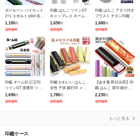
ボールペン パイロット
印鑑 はんこ ツインGT
印鑑 はんこ アタリ付き
2+1 エボルト pilot 名入
キャップレス ネーム印
ブラスト チタン印鑑 ク
れ無料 名入れ ペン 多
訂正印 シャチハタ印 ハ
ロコ風印鑑ケース付 サ
1,100
1,650
1,680
円
円
円
機能 ギフト プレゼント
ンコ ナース 浸透印 認
イズが選べる 【10.5〜
送料無料
送料無料
送料無料
卒業記念品 入学祝
印 シャチハタ印 ネーム
18.0mm】 チタン 実印
9 ツ
印鑑 ネーム印 訂正印
印鑑 かわいい はんこ
【あす着 即日出荷】印
ツインGT 浸透印 ツイ
女性 子供 銀行印 メモ
鑑 はんこ 実印 銀行印
ン シャチハタ印 はんこ
リアル 名入れ 柘 10.5
認印 黒水牛 高級もみ革
1,690
1,780
2,230
円
円
円
文房具 事務用品 ナース
〜 18.0mm クロコ調ケ
印鑑ケース付【10.5m
送料無料
送料無料
送料無料
看護士 仕事 プレゼント
ースセット (HK09
m/12.0mm/13.5mm/
ギ
もっと見る
印鑑ケース