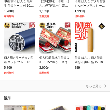
印鑑 実印 はんこ 黒水
【送料無料】 印鑑・は
印鑑 はんこ アタリ付き
牛 印鑑ケース 付 10.5
んこ/実印/黒水牛 高級
シルバーブラスト チタ
〜 15.0mm ハンコ 印鑑
もみ革印鑑ケース付
ン印鑑 ブラックもみ革
1,280
1,199
1,999
円
円
円
ケース 銀行印 認印 (HK
【10.5mm〜15.0mm】
印鑑ケース付 (10.5〜1
送料無料
送料無料
送料無料
080) 送料
個人印鑑 ハンコ いんか
8mm) 銀行印 認印 印鑑
ん 就職
個人用カラーチタン印
個人印鑑 黒水牛印鑑 1
印鑑 はんこ 個人印鑑
鑑 マット ブルー 13.5m
3.5〜15mm ケース付 2
銀行印 実印 柘 15.0mm
m 実印 銀行印 認印 (HK
本セット 印鑑セット 実
ハンコ 判子 作成 オー
5,800
3,000
399
円
円
円
050)
印 銀行印 (HK130)(送料
ダー 男性 女性 子供 大
送料無料
送料無料
無料)
量注文 記念日 ギフト
もっと見る
認印