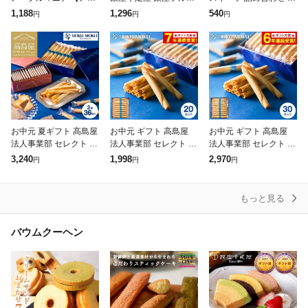
プルバタークッキー9枚
ツラング 包装済 ラング
包装 東京風月堂 ダナブ
1,188
1,296
540
円
円
円
ラスク
入】 お中元 御中元 お
ドシャ 誕生日プレゼン
ルクッキー9枚入 お菓
菓子 ギフト スイーツ
ト スイーツ お返し
子 洋菓子 手土産 挨拶
詰め合わせ
焼き菓子
ブラウニー
マドレーヌ
マフィン
お中元 夏ギフト 高島屋
お中元 ギフト 高島屋
お中元 ギフト 高島屋
レーズンサンド
法人事業部 セレクト タ
法人事業部 セレクト ヨ
法人事業部 セレクト ヨ
カシマヤ ヨックモック
ックモック シガール 20
ックモック シガール 30
3,240
1,998
2,970
円
円
円
アソルティモン ドゥ ビ
本 YCG-D スイーツ 国
本 YCG-E スイーツ 国
その他洋菓子
スキュイ 2種 36個入 Y
産 高級 おすすめ 結婚
産 高級 おすすめ 結婚
A
内
内
もっと見る
バウムクーヘン