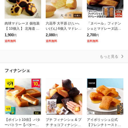
肉球マドレーヌ 個包装
六花亭 大平原 (だいへ
「ヌベール」フィナン
【 10個入 】 北海道 手
いげん) 6個入 マドレー
シェとマドレーヌ詰合
作り マドレーヌ 焼き菓
ヌ スイーツ お菓子 焼
せ 各5個/計10個 スイー
1,900
2,080
2,700
円
円
円
子 猫好き 犬好き 人気
き菓子 ギフト プチギフ
ツ 洋菓子 焼き菓子
送料無料
送料無料
送料無料
おしゃれ 可愛い プチギ
ト 誕生日 内祝い お礼
フ
お返
もっと見る
フィナンシェ
【ポイント10倍】 バタ
プチ フィナンシェ & プ
アイボリッシュ公式
ーバトラー【バターフ
チ チョコフィナンシェ
【フレンチトーストフ