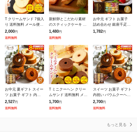
T クリームサンド 7個入
新鮮卵とこだわり素材
お中元 ギフト お菓子
り 送料無料 メール便
のスティックケーキ 送
詰め合わせ 銀座千疋屋
バームクーヘン バウム
料無料 ケーキ 焼き菓子
銀座フルーツクーヘン
2,000
1,480
1,782
円
円
円
クーヘン おやつ かわい
洋菓子 スイーツ ギフト
8個 PGS-163 VL スイ
送料無料
送料無料
い スイーツ お菓子 お
プレゼント 大容量
ーツ ご褒美 誕生日プレ
取り寄せ
ゼ
お中元 夏ギフト スイー
T ミニクーヘン クリー
スイーツ お菓子 ギフト
ツ お菓子 ギフト 内祝
ムサンド 送料無料 メー
内祝い バウムクーヘン
い バウムクーヘン 個包
ル便 バームクーヘン バ
個包装 森の庭 焦がしキ
2,527
1,700
2,700
円
円
円
装 森の庭 焦がしキャラ
ウムクーヘン おやつ か
ャラメルがしみ込んだ
送料無料
送料無料
送料無料
メルがしみ込んだバー
わいい スイーツ お菓子
バーム詰合せ 15個入 M
ム詰合せ 1
お取り
RO-0
もっと見る