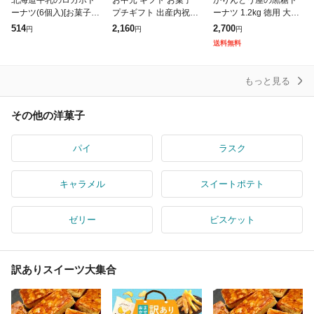
北海道牛乳のロカボド
お中元 ギフト お菓子
かりんとう屋の黒糖ド
ーナツ(6個入)[お菓子
プチギフト 出産内祝い
ーナツ 1.2kg 徳用 大容
その他]
スイーツ アニマルドー
量 オヤツ 土産 ドーナ
514
2,160
2,700
円
円
円
ナツ 5個 ANA-01A 動物
ツ 甜菜糖 黒糖 かりん
送料無料
ドーナツ かわいい おし
とう メガ盛り もっちり
送
もっと見る
その他の洋菓子
パイ
ラスク
キャラメル
スイートポテト
ゼリー
ビスケット
訳ありスイーツ大集合