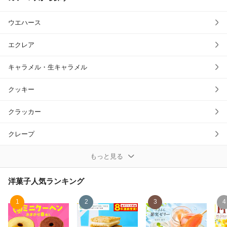
ウエハース
エクレア
キャラメル・生キャラメル
クッキー
クラッカー
クレープ
シュークリーム
もっと見る
スイートポテト
洋菓子
人気ランキング
セット・詰め合わせ
1
2
3
4
ゼリー