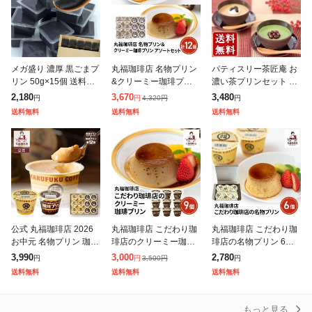
メガ盛り 濃厚 黒ごまプ
丸福珈琲店 名物プリン
パティスリー茶匠庵 お
リン 50g×15個 送料無
&クリーミー珈琲プリン
濃い茶プリンセット 抹
料 ご自宅用 一口サイズ
計12個 アソートセット
茶小豆プリン&ほうじ茶
2,180
3,670
3,480
4,320
円
円
円
円
ミニ プリン 卵不使用
洋菓子 詰め合わせ お取
ラテプリン 送料無料 ス
送料無料
送料無料
送料無料
和楽
り寄せ ご自宅用 送料込
イーツ お菓子 和菓子
み
実用的 内祝い
公式 丸福珈琲店 2026
丸福珈琲店 こだわり珈
丸福珈琲店 こだわり珈
お中元 名物プリン 珈琲
琲店のクリーミー珈琲
琲店の名物プリン 6個
プリン2種12個詰合せ
プリン 9個入り スイー
入 スイーツ 洋菓子 デ
3,990
3,000
2,780
3,500
円
円
円
円
食べ比べセット 濃厚 ス
ツ 洋菓子 プリン お取
ザート プリン 送料込み
送料無料
送料無料
送料無料
イーツ お取り寄せ 老舗
り寄せ ご自宅用 送料込
の味
み
もっと見る