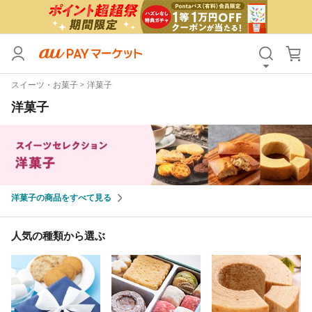
カテゴリ
すべて
スイーツ・お菓子
洋菓子
価格
すべて
洋菓子
支払い方法
すべて
その他の条件
送料無料
タイムセール
洋菓子の商品をすべて見る
Pontaパス特典対象すべて
ポイントUPセレクトのみ
人気の種類から選ぶ
サンキュー配送対象
レビューキャンペーン
キーワード