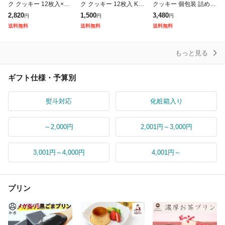
ク クッキー 12枚入×2
ク クッキー 12枚入 Kコ
クッキー 個包装 詰め合
個 ギフト お菓子 お土
ンフェクト 北海道限定
わせ 送料無料 がらんの
2,820
1,500
3,480
円
円
円
産 北海道限定 プレゼン
ギフト スイーツ お菓子
小石 30個入 高級 おし
送料無料
送料無料
送料無料
ト 父の日 お月見 父の
焼き菓子 洋菓子 ばらま
ゃれ お取り寄せスイー
日 プ
き
ツ 洋
もっと見る
ギフト仕様・予算別
熨斗対応
化粧箱入り
～2,000円
2,001円～3,000円
3,001円～4,000円
4,001円～
プリン