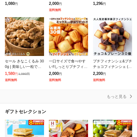
ィナンシェ4個入】お中
30個 2つの味が楽しめ
ィナンシェ6個入 Ivoris
1,080
2,000
1,296
円
円
円
元 御中元 お菓子 ギフ
る♪しっとり美味しい!!
h】 お中元 御中元 お菓
送料無料
ト 個包装 スイーツ フ
メール便 pre
子 フィナンシェ スイー
ィナンシェ 焼
ツ
セール きなこくるみ 30
一口サイズで食べやす
プチフィナンシェ&プチ
0g | 美味しい一粒で美
い!!しっとりプチフィナ
チョコフィナンシェ (3
容も健康も♪カリポリく
ンシェ&ふんわりプチマ
0個) 個包装 洋菓子 おや
1,580
2,000
2,200
1,980
円
円
円
円
るみにふわっときなこ
ドレーヌ30個 メール便
つ お徳用 スイーツ ギ
送料無料
送料無料
送料無料
がコーティング!
pre
フト 詰め合わせ
もっと見る
ギフトセレクション