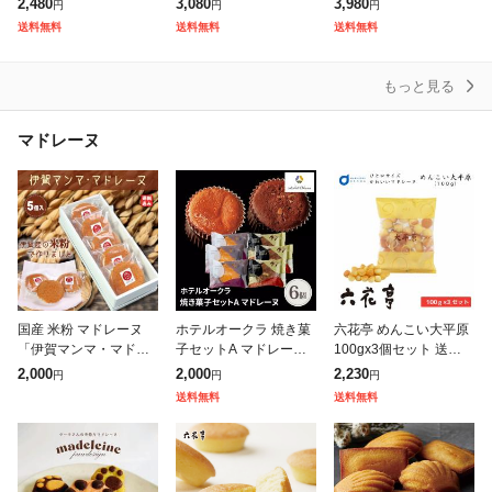
2,480
3,080
3,980
円
円
円
ピスタチオ プレゼント
挨拶 プチギフト
プレゼント 結婚祝い 誕
送料無料
送料無料
送料無料
ギフト 贈り物 スイーツ
生日プレゼント 開店祝
お菓子
い お祝い お
もっと見る
マドレーヌ
国産 米粉 マドレーヌ
ホテルオークラ 焼き菓
六花亭 めんこい大平原
「伊賀マンマ・マドレ
子セットA マドレーヌ
100gx3個セット 送料無
ーヌ」 5個入 ( 送料込み
スイーツ 洋菓子 菓子
料 お中元 ギフト 北海
2,000
2,000
2,230
円
円
円
沖縄・北海道を除く )
焼き菓子 詰合せ 個包装
道 お土産 プチギフト
送料無料
送料無料
ゆうパケット
スイーツ お菓子 ちょっ
とし