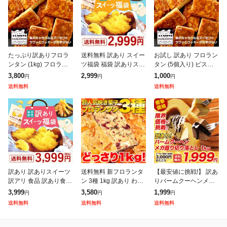
たっぷり訳ありフロラ
送料無料 訳あり スイー
お試し 訳あり フロラン
ンタン (1kg) フロラン
ツ福袋 福袋 訳ありスイ
タン (5個入り) ビスケ
タン 訳あり ポイント消
ーツ 訳アリ食品 訳あり
ット 焼き菓子 訳ありお
3,800
2,999
1,000
円
円
円
化 訳ありおやつ 送料無
食品 お取り寄せ アウト
やつ 焼き菓子 おやつ 1
送料無料
送料無料
料 焼き菓子 どっさり
レット 安い セット ま
000円ぽっきり スイー
大容量
とめ買い
ツ
訳あり 訳ありスイーツ
送料無料 新フロランタ
【最安値に挑戦!】 訳あ
訳アリ 食品 訳あり食品
ン 3種 1kg 訳あり わけ
りバームクーヘンメガ
スイーツ福袋 福袋 お取
あり 大容量 個包装 ス
盛り1kg D バームクー
3,999
3,580
1,999
円
円
円
り寄せ アウトレット 安
イーツ 洋菓子 プードル
ヘン 現在1kg分工場長
送料無料
送料無料
送料無料
い セット まとめ買い
オレンジ ショコラ フロ
お任せです。 セール お
おまか
ラ
取り寄せ