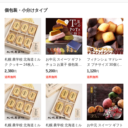
個包装・小分けタイプ
札幌 農学校 北海道ミル
お中元 スイーツ ギフト
フィナンシェ マドレー
ク クッキー 24枚入 ギ
チョコ お菓子 個包装
ヌ プチサイズ 30個 (各
フト お菓子 お土産 北
安納芋 15個入 チョコレ
15個×2種) 個包装 袋 プ
2,380
5,200
1,120
円
円
円
海道限定 プレゼント プ
ート 高級 おしゃれ 誕
チフィナンシェ&プチマ
送料無料
送料無料
送料無料
チギフト スイーツ 焼き
生日プレゼント 出産祝
ドレーヌ お菓子 詰め合
菓子
い 内
わ
札幌 農学校 北海道ミル
札幌 農学校 北海道ミル
お中元 スイーツ ギフト