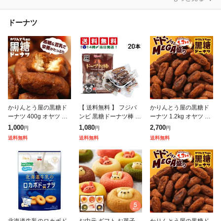
ドーナツ
かりんとう屋の黒糖ド
【 送料無料 】 フジバ
かりんとう屋の黒糖ド
ーナツ 400g オヤツ 10
ンビ 黒糖ドーナツ棒 20
ーナツ 1.2kg オヤツ 土
00円ぽっきり 土産 ドー
本 まとめ買い
産 ドーナツ 豆乳 甜菜
1,000
1,080
2,700
円
円
円
ナツ 豆乳 甜菜糖 黒糖
糖 黒糖 かりんとう も
送料無料
送料無料
送料無料
かりんとう もっちり 送
っちり 送料無料 おやつ