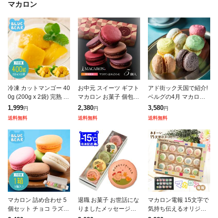
マカロン
冷凍 カットマンゴー 40
お中元 スイーツ ギフト
アド街ック天国で紹介!
0g (200g x 2袋) 完熟 糖
マカロン お菓子 個包装
ベルグの4月 マカロン6
度18°C以上 希少なセイ
ショコラマカロン 5個
個入 イチゴ 塩キャラメ
1,999
2,380
3,580
円
円
円
ンタロン種 チャンク状
チョコレート 詰め合わ
ル レモン チョコ バニ
送料無料
送料無料
送料無料
カット ミャン
せ 誕生日プレゼント 高
ラ ピスターシュ スイー
級 お
ツ ホワイ
マカロン 詰め合わせ 5
退職 お菓子 お世話にな
マカロン電報 15文字で
個セット チョコ ラズベ
りましたメッセージマ
気持ち伝えるオリジナ
リー バニラ マンゴー
カロン 5個セット お礼
ルギフト 祝電 ギフト