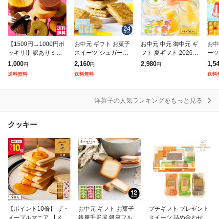
ドーナツ
バウムクーヘン
【1500円→1000円ポ
お中元 ギフト お菓子
お中元 中元 御中元 ギ
お中
ッキリ!】訳ありミニ
スイーツ シュガーバ
フト 夏ギフト 2026
ーツ
パイ
クーヘン8個入り I メ
ターサンドの木 24個
高級 フルーツ ゼリー
ロド
1,000
2,160
2,980
1,5
円
円
円
ール便での発送です!
入 メーカー包装済 送
スイーツ プレゼント
10
送料無料
送料無料
送料
400g以上 ★工場長の
料無料 シュガーバタ
送料無料 おしゃれ 詰
ー 
ビスケット
おまかせ ※
ーの木 かわいい 個
め合わせ
ザー
洋菓子の人気ランキングをもっと見る
フィナンシェ
クッキー
プリン
マカロン
マシュマロ
マロングラッセ
【ポイント10倍】 ザ・
お中元 ギフト お菓子
プチギフト プレゼント
ムース・ババロア
メープルマニア 【メー
銀座千疋屋 銀座フルー
スイーツ 詰め合わせ 個