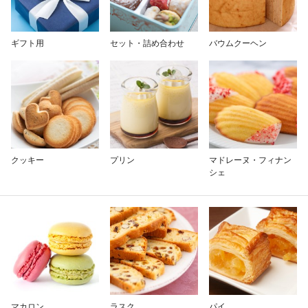
除外ワード
ギフト用
セット・詰め合わせ
バウムクーヘン
クッキー
プリン
マドレーヌ・フィナン
シェ
マカロン
ラスク
パイ