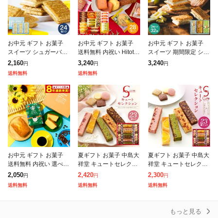
お中元 ギフト お菓子
お中元 ギフト お菓子
お中元 ギフト お菓子
スイーツ シュガーバタ
送料無料 内祝い Hitoto
スイーツ 期間限定 シュ
ーサンドの木 24個入 メ
e スイーツファクトリ
ガーバターサンドの木
2,160
3,240
3,240
円
円
円
ーカー包装済 送料無料
ー 28個 SFC-30 ひとと
コレクション 32袋入 シ
送料無料
送料無料
シュガーバターの木 か
え ダンケ 個包装
ャインマスカット シュ
わいい 個
ガーバター
お中元 ギフト お菓子
夏ギフト お菓子 中島大
夏ギフト お菓子 中島大
送料無料 内祝い 選べる
祥堂 キュートセレクシ
祥堂 キュートセレクシ
ケーキ スターバックス
ョン 23号 焼き菓子 23
ョン 23個セット 焼き菓
2,050
2,420
2,300
円
円
円
コーヒー&パウンドケー
個入り 洋菓子 詰め合わ
子詰め合わせ アソート
送料無料
送料無料
送料無料
キ セット 2個入 スタバ
せ スティックケーキ ク
個包装 Hitotoe ひとと
スイ
ッキー
え
もっと見る