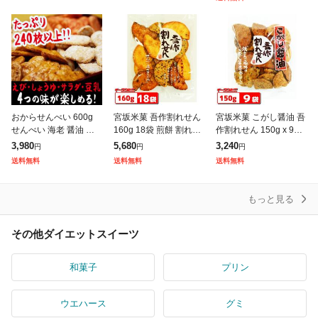
ットフード ダイエット
やつ 糖質制限 ダイエッ
スイーツ 出汁
ト ス
おからせんべい 600g
宮坂米菓 吾作割れせん
宮坂米菓 こがし醤油 吾
せんべい 海老 醤油 サ
160g 18袋 煎餅 割れせ
作割れせん 150g x 9袋
ラダ 豆乳 4種入り おか
んべい
煎餅 割れせんべい
3,980
5,680
3,240
円
円
円
ら 大豆 ダイエット 低
送料無料
送料無料
送料無料
糖質食品 食物繊維 低gi
もっと見る
その他ダイエットスイーツ
和菓子
プリン
ウエハース
グミ