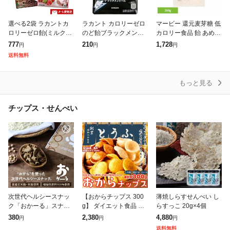
選べる2袋 ラカントカ
ラカント カロリーゼロ
マービー 還元麦芽糖 低
ロリーゼロ飴(ミルク珈
のど飴ブラックメント
カロリー食品 飴 あめ
琲味・いちごミルク
ール 50g
ハーバー研究所 HABA
777
210
1,728
円
円
円
味・抹茶ミルク味) 各6
スウィートマービー フ
送料無料
0g 糖質0 ノンシュガー
ルーツミックスキャン
サラヤ(SA
ディ お徳用
もっと見る
チップス・せんべい
次世代ヘルシースナッ
【おからチップス 300
薄焼しらすせんべい し
ク「おかーる」スナッ
g】 ダイエット食品 お
らすっこ 20g×4個
ク菓子 大豆 おから 豆
から チップス 国産 生
380
2,380
4,880
円
円
円
腐 ギルトフリー ダイエ
おから 使用 低糖質 お
送料無料