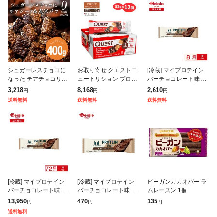
シュガーレスチョコに
お取り寄せ クエストニ
[冷蔵] マイプロテイン
なった チアチョコリッ
ュートリション プロテ
バーチョコレート味 43
チ シュガーレスチョコ
イン キャンディーバー
g×8本
3,218
8,168
2,610
円
円
円
レート 砂糖不使用 お返
ピーナッツ入りグーニ
送料無料
送料無料
送料無料
しヘルシー スイーツ 大
ーキャラメル味 12本入
容量 ミル
り 各52g (
[冷蔵] マイプロテイン
[冷蔵] マイプロテイン
ビーガンカカオバー ラ
バーチョコレート味 43
バーチョコレート味 43
ムレーズン 1個
g×72本
g
13,950
470
135
円
円
円
送料無料