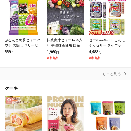
ぷるんと蒟蒻ゼリー パ
抹茶青汁ゼリー14本入
セール44%OFF こんに
ウチ 大袋 カロリーゼロ
り 宇治抹茶使用 国産
ゃくゼリー ダイエット
巨峰+マスカット+マン
大麦若葉 小分け スティ
食品 食べ比べセット 0
559
1,960
4,482
円
円
円
ゴー(18g*24個入)[ダイ
ック 目覚め すっきり
カロリー 低糖質こんに
送料無料
送料無料
エットゼリー]
乳酸菌 ビタミン ミネラ
ゃくゼリー ぶどう りん
ル 鉄分
ご シャイ
もっと見る
ケーキ