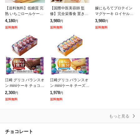
【送料無料】低糖質 完
【国際中医美容師 監
嫁にもろてプロテイン
熟 いちごロールケーキ
修】完全栄養食 置き換
マグケーキ ロイヤルミ
ダイエット 糖質制限 バ
えダイエット 完全食 ダ
ルクティー チョコ 塩キ
4,180
3,980
3,980
円
円
円
ースデー 誕生日 ロカボ
イエット プロテインマ
ャラメル 抹茶 レモンチ
送料無料
送料無料
送料無料
洋菓子 お菓子 人気 お
グケーキ ソイプロテイ
ーズ 450g 嫁マグ ちゃ
取り寄せ
ン オキカエット
ぴさん監修
江崎 グリコ バランスオ
江崎グリコ バランスオ
ン miniケーキ チョコブ
ン miniケーキ チーズケ
ラウニー 20個入り 栄養
ーキ 20個入り 栄養補助
2,300
1,978
円
円
補助食品 ケーキバー ビ
食品 ケーキバー ビタミ
送料無料
送料無料
タミン カルシウム マグ
ン カルシウム マグネシ
ネ
ウム
もっと見る
チョコレート