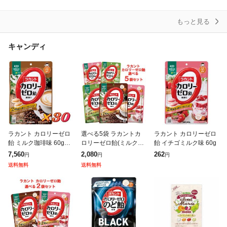
もっと見る
キャンディ
ラカント カロリーゼロ
選べる5袋 ラカントカ
ラカント カロリーゼロ
飴 ミルク珈琲味 60g×3
ロリーゼロ飴(ミルク珈
飴 イチゴミルク味 60g
0個 送料無料
琲味・いちごミルク
7,560
2,080
262
円
円
円
味・抹茶ミルク味) 各6
送料無料
送料無料
0g 糖質0 ノンシュガー
サラヤ(SA