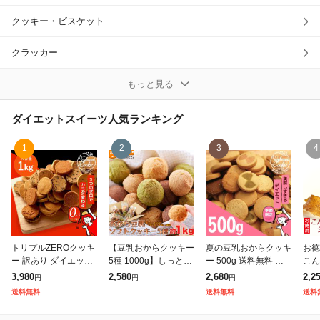
クッキー・ビスケット
除外ワード
クラッカー
グミ
もっと見る
ケーキ
ダイエットスイーツ
人気ランキング
ゼリー系
1
2
3
4
チップス・せんべい
チョコレート
フレーク
トリプルZEROクッキ
【豆乳おからクッキー
夏の豆乳おからクッキ
お徳
ー 訳あり ダイエット
5種 1000g】しっとり
ー 500g 送料無料 ラ
こん
プリン
クッキー おからクッ
おから ソフトクッキ
ンキング1位! 豆乳 お
ー 
3,980
2,580
2,680
2,2
円
円
円
キー 小麦不使用 卵不
ー ダイエット食品 低
から クッキー ヘルシ
んに
送料無料
送料無料
送料
使用 砂糖不使用 グル
カロリー ダイエット
ー スイーツ ダイエッ
ール
和菓子
テンフリー 大豆粉
スイーツ お菓
ト 大豆 ギフ