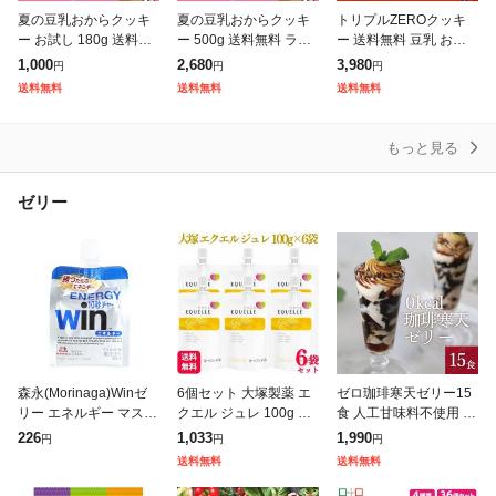
夏の豆乳おからクッキ
夏の豆乳おからクッキ
トリプルZEROクッキ
ー お試し 180g 送料無
ー 500g 送料無料 ラン
ー 送料無料 豆乳 おか
料 ランキング1位! 豆乳
キング1位! 豆乳 おから
ら クッキー 訳あり ダ
1,000
2,680
3,980
円
円
円
おから クッキー ヘルシ
クッキー ヘルシー スイ
イエット 小麦不使用 グ
送料無料
送料無料
送料無料
ー スイーツ ダイエット
ーツ ダイエット 大豆
ルテンフリー 卵不使用
大
ギフ
砂糖不使
もっと見る
ゼリー
森永(Morinaga)Winゼ
6個セット 大塚製薬 エ
ゼロ珈琲寒天ゼリー15
リー エネルギー マスカ
クエル ジュレ 100g ゼ
食 人工甘味料不使用 ダ
ット味 36JMM47000(M
リー飲料
イエット食品 ギルトフ
226
1,033
1,990
円
円
円
en’s、Lady’s)
リーデザート ミルク風
送料無料
送料無料
味シロップ付き ゼロカ
ロリー ダイエッ