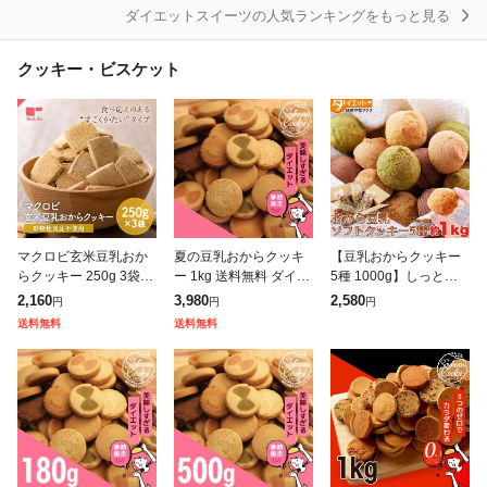
ダイエットスイーツの人気ランキングをもっと見る
その他ダイエットスイーツ
クッキー・ビスケット
マクロビ玄米豆乳おか
夏の豆乳おからクッキ
【豆乳おからクッキー
らクッキー 250g 3袋セ
ー 1kg 送料無料 ダイエ
5種 1000g】しっとり
ット (送料無料 動植物
ット ヘルシー クッキー
おから ソフトクッキー
2,160
3,980
2,580
円
円
円
性食品不使用 おからク
豆乳 おから クッキー
ダイエット食品 低カロ
送料無料
送料無料
ッキー ダイエットクッ
季節限定 スイーツ 大豆
リー ダイエット スイー
キー 置き換
ツ お菓