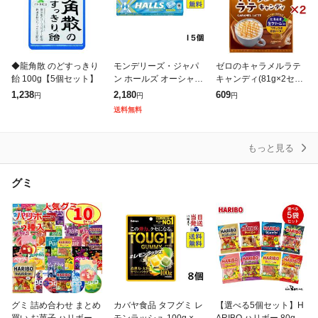
◆龍角散 のどすっきり
モンデリーズ・ジャパ
ゼロのキャラメルラテ
飴 100g【5個セット】
ン ホールズ オーシャン
キャンディ(81g×2セッ
ブルー 12粒 ×15個 賞味
ト)[ヘルシーキャンデ
1,238
2,180
609
円
円
円
期限2027/05
ィ]
送料無料
もっと見る
グミ
グミ 詰め合わせ まとめ
カバヤ食品 タフグミ レ
【選べる5個セット】H
買い お菓子 ハリボー
モンラッシュ 100g ×8
ARIBO ハリボー 80g×5