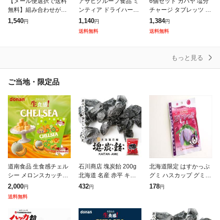
【メール便選択で送料
アサヒグループ食品 ミ
6個セット カバヤ 塩分
無料】組み合わせが選
ンティア ドライハード
チャージ タブレッツ 塩
べる L8020 タブレット
50粒(7g) ×10個 賞味期
レモン 81g タブレット
1,540
1,140
1,384
円
円
円
チュチュベビー タブレ
限2027/06
送料無料
送料無料
送料無料
ット 3袋セット(1袋/60
粒入)
もっと見る
ご当地・限定品
道南食品 生食感チェル
石川商店 塊炭飴 200g
北海道限定 はすかっぷ
シー メロンスカッチ味
北海道 名産 赤平 キャ
グミ ハスカップ グミ
標準21粒入 90g 送料無
ンディ ご当地 かいたん
北海道スイーツ ご当地
2,000
432
178
円
円
円
料 北海道産 ご当地 キ
あめ ニッキ 北海道限定
グミ お菓子 おやつ フ
送料無料
ャラメル 地域限定 大人
お土産 プレゼント ギフ
ルーツグミ 甘酸っぱい
気 定
ト
お取り寄せ