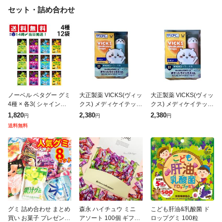
セット・詰め合わせ
ノーベル ペタグー グミ
大正製薬 VICKS(ヴィッ
大正製薬 VICKS(ヴィッ
4種 × 各3( シャインマ
クス) メディケイテッド
クス) メディケイテッド
スカット グレープ ソー
ドロップ ちいかわコラ
ドロップ ちいかわコラ
1,820
2,380
2,380
円
円
円
ダ ゴールデンパイン )
ボケース付き ハチワレ
ボケース付き ちいかわ
送料無料
計12個 食べ比べ 詰め
(ドヤ)福岡倉庫
(にっこり) 北海道倉庫
グミ 詰め合わせ まとめ
森永 ハイチュウ ミニ
こども肝油&乳酸菌 ド
買い お菓子 プレゼント
アソート 100個 ギフト
ロップグミ 100粒