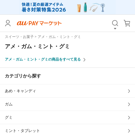
カテゴリ
すべて
スイーツ・お菓子
アメ・ガム・ミント・グミ
価格
すべて
アメ・ガム・ミント・グミ
支払い方法
すべて
アメ・ガム・ミント・グミの商品をすべて見る
その他の条件
カテゴリから探す
送料無料
タイムセール
あめ・キャンディ
Pontaパス特典対象すべて
ポイントUPセレクトのみ
サンキュー配送対象
レビューキャンペーン
ガム
グミ
キーワード
ミント・タブレット