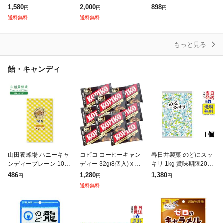
8種類 果汁グミ セット
ボックス 大容量 チュー
1,580
2,000
898
円
円
円
大量 コロロ 果汁 ソフ
イングガム 詰め合わせ
送料無料
送料無料
ト 酸っぱい おやつ 仕
送り
もっと見る
飴・キャンディ
山田養蜂場 ハニーキャ
コピコ コーヒーキャン
春日井製菓 のどにスッ
ンディープレーン 100g
ディー 32g(8個入) x 8
キリ 1kg 賞味期限202
入(24-26粒) ギフト プ
袋セット ブリスターパ
7/05
486
1,280
1,380
円
円
円
レゼント 食べ物 食品
ック KOPIKO Coffee C
送料無料
はちみつ 健康 人気 お
andy 送料無