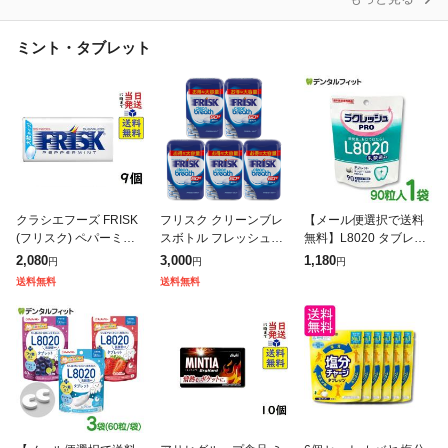
ミント・タブレット
クラシエフーズ FRISK
フリスク クリーンブレ
【メール便選択で送料
(フリスク) ペパーミン
スボトル フレッシュミ
無料】L8020 タブレッ
ト 24.5g ×9個 賞味期限
ント 105g クラシエ 5個
ト ラクレッシュPRO L
2,080
3,000
1,180
円
円
円
2027/07
セット 青
8020 タブレット 1袋(9
送料無料
送料無料
0粒入) 日本学校歯科