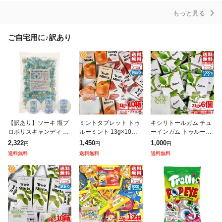
もっと見る
ご自宅用に♪訳あり
【訳あり】ソーキ 塩プ
ミントタブレット トゥ
キシリトールガム チュ
ロポリスキャンディ 40
ルーミント 13g×10箱
ーインガム トゥルーガ
0g のど飴 塩飴 プロポ
ピーチ&スイカ 2種セッ
ム 21g×6個 1000ポッ
2,322
1,450
1,000
円
円
円
リス高含有 ロレーヌ産
ト 訳あり メール便 コ
キリ 砂糖不使用 ミント
送料無料
送料無料
送料無料
岩塩 ビタミンC クエン
ストコ 通販 送料無料
コストコ 訳あり メール
酸 レモン
便