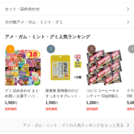
セット・詰め合わせ
除外ワード
その他アメ・ガム・ミント・グミ
アメ・ガム・ミント・グミ
人気ランキング
1
2
3
4
グミ 詰め合わせ まと
龍角散 龍角散ののど
コピコ コーヒーキャ
クラ
め買い お菓子 ハリボ
すっきりタブレットハ
ンディー 32g(8個入) x
IS
ー コロロ ピュレ 果汁
ニーレモン味 10.4g ×
8袋セット ブリスター
ッシ
1,920
1,500
1,280
5,6
円
円
円
10種類 詰合せ セット
10個 賞味期限2027/0
パック KOPIKO Coffe
10
送料無料
送料無料
送料無料
送料
ハード すっぱい系 ギ
6
e Candy 送料無
027
フト プレ
アメ・ガム・ミント・グミの人気ランキングをもっと見る