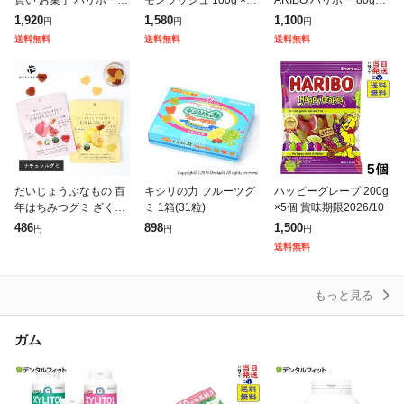
コロロ ピュレ 果汁 10
個 賞味期限2027/02
|クリックポスト|グミ
1,920
1,580
1,100
円
円
円
種類 詰合せ セット ハ
ぐみ 詰め合わせ お菓子
送料無料
送料無料
送料無料
ード すっぱい系 ギフト
おやつ 送料無料 ポイ
プレ
だいじょうぶなもの 百
キシリの力 フルーツグ
ハッピーグレープ 200g
年はちみつグミ ざくろ
ミ 1箱(31粒)
×5個 賞味期限2026/10
味 レモン味 百年はちみ
486
898
1,500
円
円
円
つ はちみつ ナチュラル
送料無料
グミ グミ スナック お
やつ レザー
もっと見る
ガム