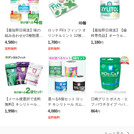
【最短即日発送】味の
ロッテ Fit ́s フィッツ オ
【最短即日発送】【歯
組み合わせが2種類選べ
リジナルミント 12枚×1
科専売品】オーラルケ
る! オーラルケア キシ
0個
ア キシリトールガム ボ
4,580
1,780
1,180
円
円
円
リトールガム ボトルタ
トルタイプ アップルミ
送料無料
送料無料
イプ 4個セット (153g(9
ント 90粒入
0粒相当
【メール便選択で送料
選べる6個セット ロッ
江崎グリコ ポスカ・エ
無料】キシリトールガ
テ キシリトール ガム
フ パウチタイプ ペパー
ム 歯科専用 ポスカ・エ
ライムミント 7種アソ
ミント 100g
1,998
4,080
864
円
円
円
フ(POs-Ca F)パウチタ
ート ブラックミント フ
送料無料
イプ 100g 2袋 歯科専売
レッシュミント まとめ
品
買い セット
もっと見る