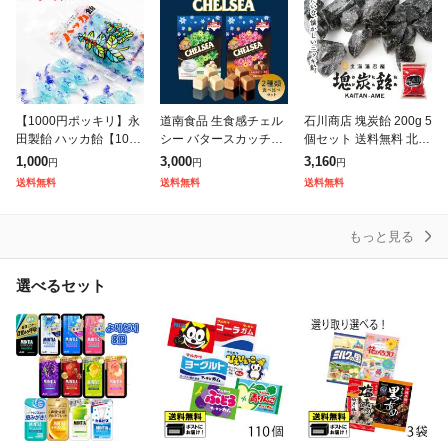
【1000円ポッキリ】永
道南食品 生食感チェル
石川商店 塊炭飴 200g 5
田製飴 ハッカ飴【100g
シー バタースカッチ味
個セット 送料無料 北海
×3個】北海道 お土産 の
ヨーグルトスカッチ味
道 名産 赤平 キャンデ
1,000
3,000
3,160
円
円
円
ど飴 キャンディ ミント
食べ比べセット 各90g
ィ ご当地 かいたんあめ
送料無料
送料無料
送料無料
北海道限定 ご当地 ギフ
送料無料 北海道 キャラ
ニッキ 北海道限定 お土
ト
メル 地域
もっと見る
選べるセット