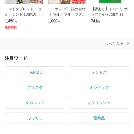
ミントタブレット トゥ
ミニオン グミ 詰め合わ
【訳あり】トローリ ポ
ルーミント 13g×10箱
せ 小分け フルーツグミ
ップアイ(75g)[グミ]
ミント味 砂糖不使用 訳
22g×12袋 ミニオンズ
1,450
1,000
741
円
円
円
あり メール便 コストコ
ハロウィン お菓子 ばら
送料無料
通販 送料無料
まき 訳あり メール便
コ
もっと見る
注目ワード
HARIBO
メントス
フリスク
ミンティア
クロレッツ
キシリッシュ
ぷっちょ
龍角散