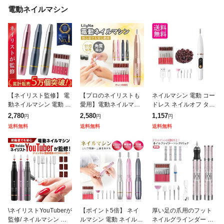
電動ネイルマシン
【ネイリスト監修】 電
【プロのネイリストも
ネイルマシン 電動 コー
動ネイルマシン 電動 ネ
愛用】電動ネイルマシ
ドレス ネイルオフ タイ
イルマシン ジェルオフ
ン ネイルドリル ネイル
プc充電式 スピード5段
2,780
2,580
1,157
円
円
円
ジェルネイル オフ 甘皮
マシン プロ用 爪やすり
階調整 正逆回転 ジェル
送料無料
送料無料
送料無料
処理 甘皮ケア 電動ネイ
爪磨き 爪削り 高速回転
除去 甘皮処理 爪磨き
ルマシーン
角質除去 甘
ホワイト
\ネイリストYouTuberが
【ポイント5倍】 ネイ
厚い足の爪用のフット
監修/ ネイルマシン 電
ルマシン 電動 ネイルマ
ネイルグラインダー 厚