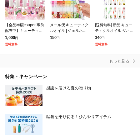
【全品半額coupon事前
メール便 キューティク
[送料無料] 新品 キュー
配布中】キューティク
ルオイル | ジェルネイ
ティクルオイルペン 1
ルオイル ホホバオイル
ル ジェルネイルキット
本 15種からご選択 ネイ
1,000
150
340
円
円
円
93%以上配合 さかむけ
セルフネイル ネイルオ
ル ジャスミン レモン
送料無料
送料無料
対策 アロマ | オイル ネ
イル ネイルケア ネイル
ストロベリー アロエ ブ
イ
オイル ペ
ルーベ
もっと見る
特集・キャンペーン
感謝を届ける夏の贈り物
猛暑を乗り切る！ひんやりアイテム