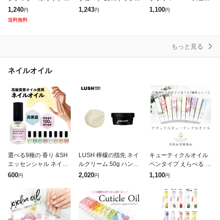
ンクA スーパーハード
ベースコート OPI
ト(10ml)[トップコート]
1,240
1,243
1,100
円
円
円
ナー 8ml 3種類からご
送料無料
選択 ネイルオイル ベー
スコー
もっと見る
ネイルオイル
選べる9種の 香り &SH
LUSH 檸檬の指先 ネイ
キューティクルオイル
エッセンシャル ネイル
ルクリーム 50g ハンド
ペンタイプ えらべる 3
オイル マニキュア タイ
クリーム ネイルケア 甘
本セット 化粧品登録商
600
2,020
1,100
円
円
円
プ 10ml [ ネイル ネイル
皮 ネイルオイル 乾燥
品 ネイル ジェルネイル
ケア 爪 爪ケア プチ
保湿 レモン 柑橘 ささ
保湿 乾燥予防 ネイルオ
くれ
イル ケア