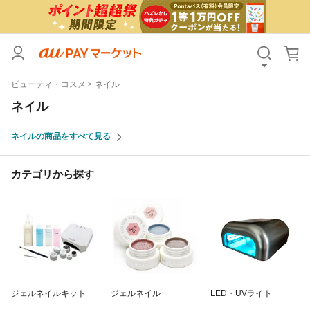
カテゴリ
すべて
ビューティ・コスメ
ネイル
価格
すべて
ネイル
支払い方法
すべて
ネイルの商品をすべて見る
その他の条件
カテゴリから探す
送料無料
タイムセール
Pontaパス特典対象すべて
ポイントUPセレクトのみ
サンキュー配送対象
レビューキャンペーン
キーワード
ジェルネイルキット
ジェルネイル
LED・UVライト