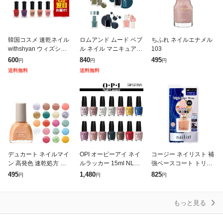
韓国コスメ 速乾ネイル
ロムアンド ムード ペブ
ちふれ ネイルエナメル
withshyan ウィズシャ
ル ネイル マニキュア M
103
ン ネイル 60秒シロップ
OOD PEBBLE NAIL 7m
600
840
495
円
円
円
ネイル 20色 グラデーシ
l rom&nd 韓国コスメ
送料無料
送料無料
ョンネイル 2025
デュカート ネイルマイ
OPI オーピーアイ ネイ
コージー ネイリスト 補
ン 高発色 速乾処方 塗
ルラッカー 15ml NL3
強ベースコート トリプ
りやすい刷毛 Ducato
カラー選択 国内正規品
ルファイバーラップ 速
495
1,480
825
円
円
円
デュカート 正規品 メー
メール便無料[A][TG10
乾タイプ 爪が割れやす
ル便1通3個まで可 ギフ
0]
く欠けやすい方に
ト可
もっと見る