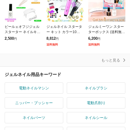
ピールェオフジジェル
ジェルネイル スタータ
ジェルミーワン スター
スターター ネイルキッ
ー キット カラー10色付
ターボックス (送料無
ト はがせる ジェルネイ
ネイルマシン ライト プ
料) ジェルネイル ネイ
2,500
8,812
6,200
円
円
円
ルル ポリッシュ カラー
チトル ジェル ネイル
ル GelMe1 ベース クリ
送料無料
送料無料
ジェル ジェルネイルカ
スペシャル セット UV
ア 硬化ライト UVライ
ラー ネイル
LE
ト L
もっと見る
ジェルネイル用品キーワード
電動ネイルマシン
ネイルブラシ
ニッパー・プッシャー
電動爪削り
ネイルパーツ
ネイルシール