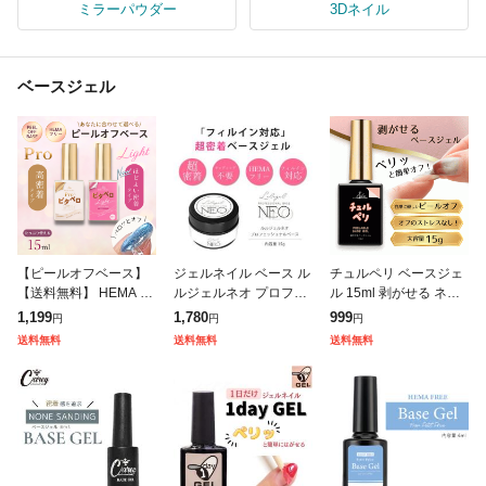
ミラーパウダー
3Dネイル
ベースジェル
【ピールオフベース】
ジェルネイル ベース ル
チュルペリ ベースジェ
【送料無料】 HEMA Fr
ルジェルネオ プロフェ
ル 15ml 剥がせる ネイ
ee ベースジェル 【ピタ
ッショナル ベースジェ
ル セルフネイル 自爪に
1,199
1,780
999
円
円
円
ペロ】【ほどよい密着
ル 15g サンディング不
優しい 剥がせるベース
送料無料
送料無料
送料無料
Light 】【高密着 Pro
要
ジェル Ailes エール