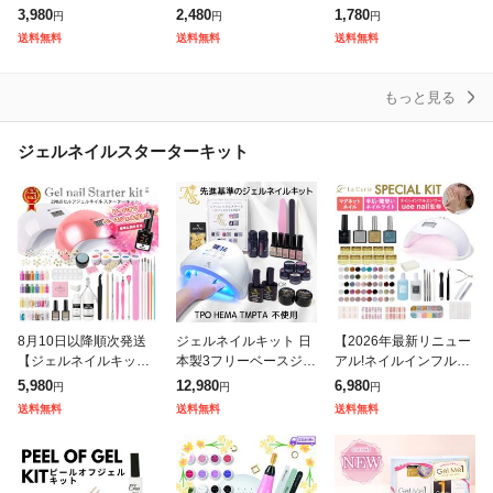
動 ネイルポリッシュ ネ
シーン 電動ネイルマシ
い爪用のフットネイル
3,980
2,480
1,780
円
円
円
イルオフ ジェルネイル
ン 日本語説明書 ネイル
サンダー 人間用爪研ぎ
送料無料
送料無料
送料無料
オフ ネイルマシーン リ
オフ ミニットネイル ビ
ドリルビット18個付き
ムー
ット付き 簡
電動 爪やすり つ
もっと見る
ジェルネイルスターターキット
8月10日以降順次発送
ジェルネイルキット 日
【2026年最新リニュー
【ジェルネイルキッ
本製3フリーベースジェ
アル!ネイルインフルエ
ト】プチプラ 290点 ジ
ルトップジェル 初心者
ンサー監修】ジェルネ
5,980
12,980
6,980
円
円
円
ェルネイルスターター
も安心の日焼けしない
イルキット マグネット
送料無料
送料無料
送料無料
キット ジェルセット
ネイルLEDライト オフ
ネイル対応 スターター
【宅配便送料無料】 |
ィスカラージェル1
キット ジェルネイ