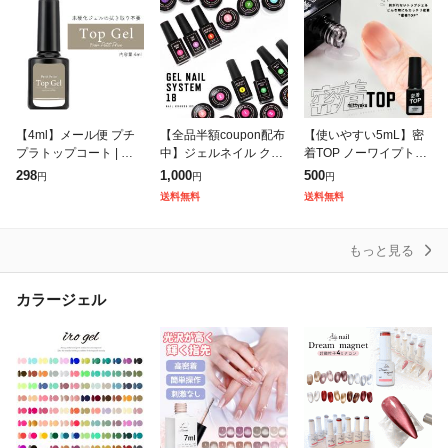
【4ml】メール便 プチ
【全品半額coupon配布
【使いやすい5mL】密
プラトップコート | ジ
中】ジェルネイル クリ
着TOP ノーワイプトッ
ェルネイル トップコー
アジェル 大容量15g 18
プジェルノンワイプト
298
1,000
500
円
円
円
ト セルフネイル トップ
種類から選べる ベース
ップジェル トップジェ
送料無料
送料無料
ジェル トップ ノンワイ
ジェル トップジェル マ
ル ネイル ジェル ワン
プ プチプ
ットト
ステップ ミラー
もっと見る
カラージェル