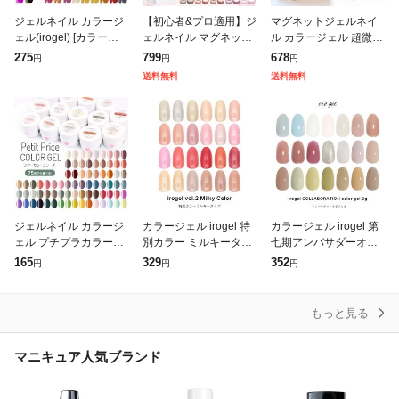
ジェルネイル カラージ
【初心者&プロ適用】ジ
マグネットジェルネイ
ェル(irogel) [カラー品
ェルネイル マグネット
ル カラージェル 超微粒
番17-36]
ジェルネイル カラージ
子 マグネットネイル 超
275
799
678
円
円
円
ェル ジェルネイルセッ
微粒子4ミクロン ラメ
送料無料
送料無料
ト 単色 大容量7ml LED
グリッター セルフネイ
ジェル 猫
ル ジェルネ
ジェルネイル カラージ
カラージェル irogel 特
カラージェル irogel 第
ェル プチプラカラージ
別カラー ミルキータイ
七期アンバサダーオリ
ェル 廃盤カラーシリー
プ 全24色 約3g入り ス
ジナルカラー 全21色 約
165
329
352
円
円
円
ズ メール便送料無料 |
キンカラー シアーカラ
3g入り
セルフネイル プチプラ
ー 乳白色 グラデーショ
シアーカラー
ン
もっと見る
マニキュア人気ブランド