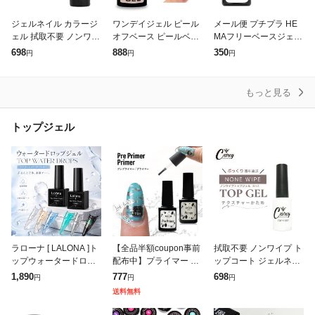
ジェルネイル カラージ
ワンデイジェル ピール
メール便 プチプラ HE
ェル 拭取不要 ノンワイ
オフベース ピールベー
MAフリーベースジェル
プ ベースコート ベース
ス 剥がせるジェル ピー
4ml
698
888
350
円
円
円
ジェル ネイルセット ネ
ル 剥がせるジェルネイ
イルキット ソークオフ
ル 剥がすジェル ベース
筆 ブラシ
ジェル 剥がせ
もっと見る
トップジェル
ラローナ [ LALONA ]ト
【全品半額coupon事前
拭取不要 ノンワイプ ト
ップウォータードロッ
配布中】プライマー プ
ップコート ジェルネイ
プジェル( 5gセット ) ネ
レプライマー 4週間剥
ル カラージェル トップ
1,890
777
698
円
円
円
イルアート/ぽちょんネ
がれないを目指せる 消
ジェル ジェルネイルカ
送料無料
イル/ジェルネイル/ドロ
毒 接着剤 | ジェルネイ
ラー ネイルセット ネイ
ル クリア
ルキット ソ