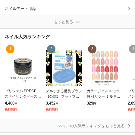
ネイルアート用品
ネイルケアグッズ
もっと見る
ネイルシール
ネイル
人気ランキング
ネイルチップ
1
2
3
4
ネイルドライヤー
マニキュア
リムーバー
プリジェル PREGEL
ズルすぎる足臭ブラシ
カラージェル irogel
プリ
スタイリングベース 1
【公式】 フットブラ
特別カラー ミルキー
ノン
その他ネイル
5g 国産ジェルネイル
シ 足洗いマット 足の
タイプ 全24色 約3g入
ャン
4,460
3,452
329
2,8
円
円
円
ベースコート ネイル
匂い消し 足洗いブラ
り スキンカラー シア
不要
送料無料
送料無料
送料
用品 日本製 ソフトジ
シ 足裏ブラシ 足ブラ
ーカラー 乳白色 グラ
ップ
ェルタイプ ソ
シ 足 消臭 | CON
デーション
国産
ネイルの人気ランキングをもっと見る