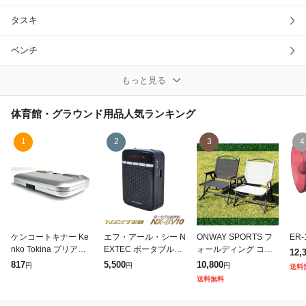
タスキ
除外ワード
ベンチ
ボールかご
もっと見る
ライン引き
体育館・グラウンド用品
人気ランキング
ロイター板
1
2
3
4
一輪車
体力測定器
体育館設備
ケンコートキナー Ke
エフ・アール・シー N
ONWAY SPORTS フ
ER
nko Tokina プリアン
EXTEC ポータブル拡
ォールディング コッ
12,
拡声器・メガホン
Pliant 3×25スリム シ
声器 NX-BV10W NX-
トン アームウッド ロ
817
5,500
10,800
円
円
円
送料
ルバー 倍率3倍 オペ
BV10 (W)
ーチェア ブラックor
送料無料
ラグラス 折りたたみ
グレー
竹馬・竹ぽっくり