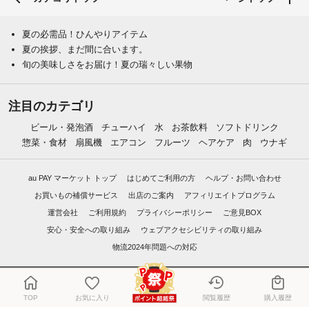
夏の必需品！ひんやりアイテム
夏の挨拶、まだ間に合います。
旬の美味しさをお届け！夏の瑞々しい果物
注目のカテゴリ
ビール・発泡酒
チューハイ
水
お茶飲料
ソフトドリンク
惣菜・食材
扇風機
エアコン
フルーツ
ヘアケア
肉
ウナギ
au PAY マーケット トップ
はじめてご利用の方
ヘルプ・お問い合わせ
お買いもの補償サービス
出店のご案内
アフィリエイトプログラム
運営会社
ご利用規約
プライバシーポリシー
ご意見BOX
安心・安全への取り組み
ウェブアクセシビリティの取り組み
物流2024年問題への対応
©
2016 KDDI/au Commerce & Life, Inc.
TOP
お気に入り
閲覧履歴
購入履歴