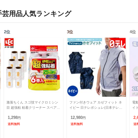
手芸用品
人気ランキング
2
位
3
位
4
位
激落ちくん スゴ技マイクロミシン
ファン付きウェア カゼフィット ネ
電動
目 超強粘 粘着クリーナー スペア 7
イビー 日テレポシュレ(日本テレビ
イト
0周6P 粘着クリーナー ミシン目 切
通販 ポシュレ)
電
1,298
12,980
2,
りやすい 粘着ローラ
円
円
軽
送料無料
送料無料
送