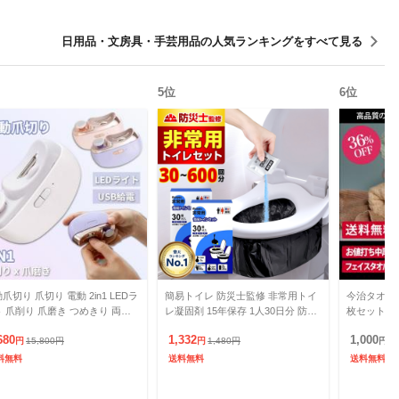
日用品・文房具・手芸用品
の人気ランキングをすべて見る
5
位
6
位
爪切り 爪切り 電動 2in1 LEDラ
簡易トイレ 防災士監修 非常用トイ
今治タオル 
 爪削り 爪磨き つめきり 両用
レ凝固剤 15年保存 1人30日分 防災
枚セット リ
動爪削り 自動爪切り ネイルケア
士監修 防災グッズ 除菌 消臭 携帯
000円ポッ
680
1,332
1,000
量 爪やす
円
15,800
円
トイレ 防災グッ
円
1,480
円
円
料無料
送料無料
送料無料