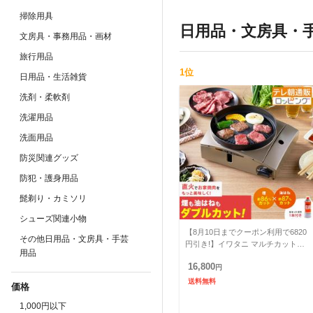
掃除用具
日用品・文房具・
文房具・事務用品・画材
旅行用品
1
位
日用品・生活雑貨
洗剤・柔軟剤
洗濯用品
洗面用品
防災関連グッズ
防犯・護身用品
髭剃り・カミソリ
シューズ関連小物
【8月10日までクーポン利用で6820
その他日用品・文房具・手芸
円引き!】イワタニ マルチカットグ
用品
リル 特別セット じゅん散歩 テレビ
16,800
朝日 テレ朝通販 ロ
円
送料無料
価格
1,000円以下