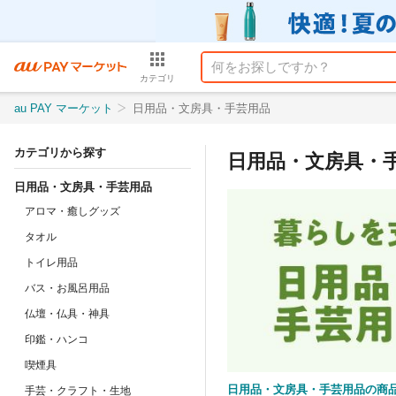
カテゴリ
au PAY マーケット
日用品・文房具・手芸用品
カテゴリから探す
日用品・文房具・
日用品・文房具・手芸用品
アロマ・癒しグッズ
タオル
トイレ用品
バス・お風呂用品
仏壇・仏具・神具
印鑑・ハンコ
喫煙具
日用品・文房具・手芸用品の商
手芸・クラフト・生地