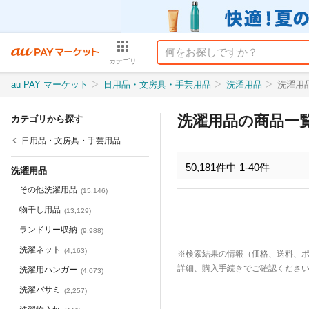
カテゴリ
au PAY マーケット
日用品・文房具・手芸用品
洗濯用品
洗濯用
洗濯用品の商品一
カテゴリから探す
日用品・文房具・手芸用品
50,181
件中
1
-
40
件
洗濯用品
その他洗濯用品
(
15,146
)
物干し用品
(
13,129
)
ランドリー収納
(
9,988
)
洗濯ネット
(
4,163
)
※検索結果の情報（価格、送料、
詳細、購入手続きでご確認くださ
洗濯用ハンガー
(
4,073
)
洗濯バサミ
(
2,257
)