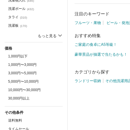
洗濯物入れ
(
446
)
洗濯ボール
(
432
)
注目のキーワード
タライ
(
310
)
フルーツ・果物
ビール・発泡
洗濯板
(
170
)
洗濯台
(
36
)
おすすめ特集
もっと見る
洗濯リング
(
23
)
ご家庭の食卓にA5等級！
価格
ランドリー収納
(
8
)
豪華景品が抽選で当たるかも！
1,000円以下
1,000円〜3,000円
カテゴリから探す
3,000円〜5,000円
ランドリー収納
その他洗濯用
5,000円〜10,000円
10,000円〜30,000円
30,000円以上
その他条件
送料無料
タイムセール