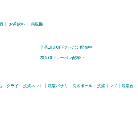
酒
お茶飲料
扇風機
全品10％OFFクーポン配布中
20％OFFクーポン配布中
品
タライ
洗濯ネット
洗濯バサミ
洗濯ボール
洗濯リング
洗濯台