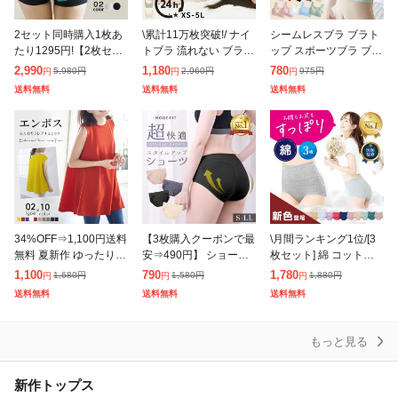
除外ワード
2セット同時購入1枚あ
\累計11万枚突破!/ ナイ
シームレスブラ ブラト
たり1295円!【2枚セッ
トブラ 流れない ブラジ
ップ スポーツブラ ブラ
ト】補正 パンツ ショー
ャー 美乳 24時間 バス
ジャー ノンワイヤー 育
2,990
1,180
780
5,980
円
2,960
円
975
円
円
円
円
ツ お腹 骨盤 引き締め
トケア 安心W保証 MO
乳 40代 ナイトブラ 30
送料無料
送料無料
送料無料
ヒップアップ ショーツ
DE:FIT 谷間 補正
代 50代 脇肉補正 イン
夏新
ナー
34%OFF⇒1,100円送料
【3枚購入クーポンで最
\月間ランキング1位/[3
無料 夏新作 ゆったり
安⇒490円】 ショーツ
枚セット] 綿 コットン
体型カバー チュニック
レディース 綿100 スタ
【女性医師監修】【雑
1,100
790
1,780
1,680
円
1,580
円
1,880
円
円
円
円
ノースリーブ トップス
イルアップショーツ M
誌掲載モデル】 ハイウ
送料無料
送料無料
送料無料
フレア ロング丈 カット
ODE:FIT 補正 パンツ ヒ
エストショーツ まとめ
ソ
買い 3枚
もっと見る
新作トップス