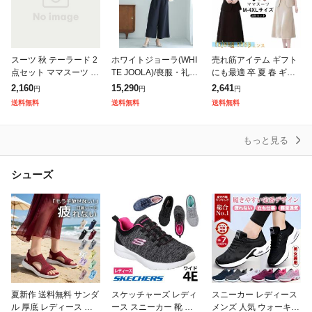
スーツ 秋 テーラード 2
ホワイトジョーラ(WHI
売れ筋アイテム ギフト
点セット ママスーツ パ
TE JOOLA)/喪服・礼服
にも最適 卒 夏 春 ギフ
ンツ スーツ ジャケット
【洗えるフォーマル】
ト セットアップ レディ
2,160
15,290
2,641
円
円
円
セットアップ 大きいサ
フリルノーカラージャ
ース 大きサイズ OK ス
送料無料
送料無料
送料無料
イズ フォーマル レディ
ケット&ワイドパンツ2
ーツ フォーマル ランキ
ース
点セット
ング常
もっと見る
シューズ
夏新作 送料無料 サンダ
スケッチャーズ レディ
スニーカー レディース
ル 厚底 レディース ス
ース スニーカー 靴 ダ
メンズ 人気 ウォーキン