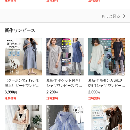
送料無料
送料無料
送料無料
ディース Vネック ラウ
ト トップス ドルマン
ポップコーン ジャガー
ンドネック
ミ
ド素材 ぽこぽ
もっと見る
新作ワンピース
〈クーポンで2,190円〉
夏新作 ポケット付きT
夏新作 モモンガ 綿10
湯上りガーゼワンピー
シャツワンピース ワン
0% Tシャツ ワンピース
ス ガーゼ ワンピース
ピース レディース カッ
半袖 クルーネック チュ
3,990
2,290
2,690
円
円
円
湯上りワンピ タオルワ
トソー 半袖 無地 クル
ニック カットソー M L
送料無料
送料無料
送料無料
ンピ ガーゼ ルームワン
ー ロング丈 レディース
レディース 春 ミリアン
ピース 綿1
春夏ミリア