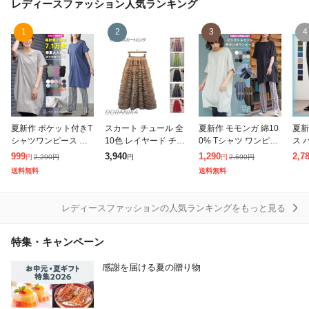
レディースファッション
人気ランキング
1
2
3
4
夏新作 ポケット付きT
スカート チュール 全
夏新作 モモンガ 綿10
夏新
シャツワンピース ワ
10色 レイヤード チュ
0% Tシャツ ワンピー
ス 
ンピース レディース
ールスカート ティア
ス 半袖 クルーネック
やり
999
3,940
1,290
2,7
2,290
円
2,690
円
円
円
円
カットソー 半袖 無地
ード レディース ロン
チュニック カットソ
クー
送料無料
送料無料
クルー ロング丈 レデ
グスカート ボトムス
ー M L レディース 春
楽ち
ィース 春夏ミリア
aライン ウエスト
ミリアン
脚 
レディースファッションの人気ランキングをもっと見る
特集・キャンペーン
感謝を届ける夏の贈り物