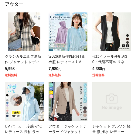
アウター
クラシカルエルフ夏新
\2026夏新作!/日焼け止
≪ゆうメール便配送3
作 ジャケット レディー
め服 レディース UVパ
0・代引不可≫ リネン
ス 夏 薄手 大きいサイ
ーカー UV UPF50+ UV
ライクノーカラージレ
5,998
7,980
4,380
円
円
円
ズ アウター パナマ風
カット ラッシュガード
春 夏 秋 M L アクアガレ
送料無料
送料無料
送料無料
チェック 半袖 テーラー
ブルゾン レディース
ージ aquagarage
ドジャ
UV パーカー 冷感 -7°C
アウター ジャケット テ
ジャケット ブルゾン 軽
レディース 長袖 ラッシ
ーラードジャケット 接
量 微 撥水 レディース