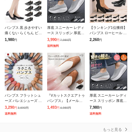
パンプス 黒 歩きやすい
厚底 スニーカー レディ
【ランキング1位獲得】
痛くない らくちん ビジ
ース スリッポン 厚底
パンプス ローヒール 黒
ネス フォーマル ローヒ
ローファー パンプス レ
ブラック 痛くない 柔ら
1,980
3,990
2,260
7,980
円
円
円
円
ール 3E 選べる7タイプ
ディース靴 痛くない シ
か ぺたんこ リクルート
送料無料
Romeo Valen
ューズ ランニング ウォ
冠婚葬祭 オフィス 仕事
ーキング
ビ
パンプス フラットシュ
『Vカットスクエアトゥ
厚底 スニーカー レディ
ーズ バレエシューズ 痛
パンプス』【メール便
ース スリッポン 厚底
くない ペタンコ ローヒ
不可】【30】[パンプス
ローファー パンプス レ
3,290
1,493
7,980
3,690
円
4,980
円
円
円
円
ール ぺたんこ ラウンド
レディース シューズ 靴
ディース靴 痛くない シ
送料無料
送料無料
トゥ 柔らかい 疲れない
くつ ぺたんこ靴 フラッ
ューズ ランニング ウォ
歩きやす
トシューズ
ーキング
もっと見る