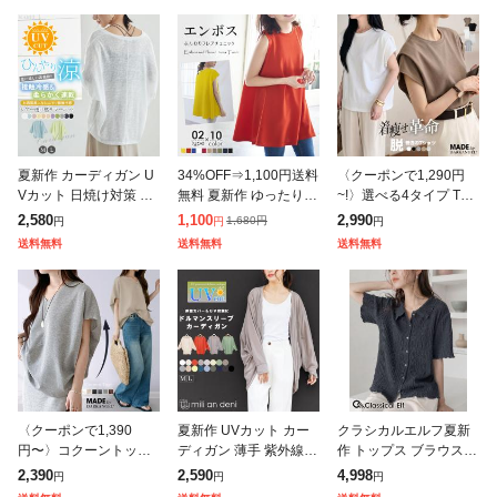
夏新作 カーディガン U
34%OFF⇒1,100円送料
〈クーポンで1,290円
Vカット 日焼け対策 冷
無料 夏新作 ゆったり
~!〉選べる4タイプ Tシ
房対策 空調服 レディー
体型カバー チュニック
ャツ カットソー 半袖
2,580
1,100
2,990
1,680
円
円
円
円
ス 熱中症対策 紫外線対
ノースリーブ トップス
レディース 着痩せ 華奢
送料無料
送料無料
送料無料
策 日焼け防止 エアコン
フレア ロング丈 カット
見え フレンチスリーブ
対策 接
ソ
パフス
〈クーポンで1,390
夏新作 UVカット カー
クラシカルエルフ夏新
円〜〉コクーントップ
ディガン 薄手 紫外線対
作 トップス ブラウス
ス カットソー Tシャツ
策 日焼け コーディガン
レディース メロウシャ
2,390
2,590
4,998
円
円
円
長袖 半袖 トップス レ
レディース 春夏 uvカッ
ツ 半袖 オーバーサイズ