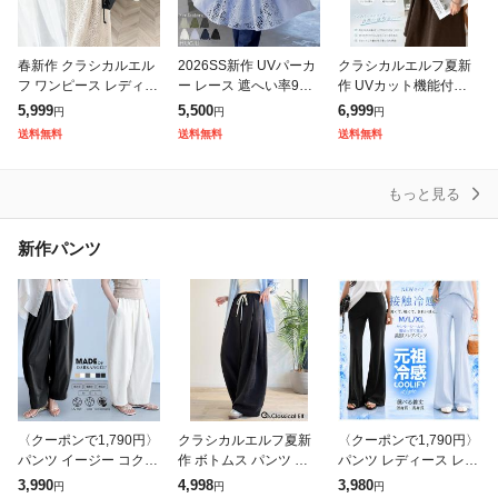
春新作 クラシカルエル
2026SS新作 UVパーカ
クラシカルエルフ夏新
フ ワンピース レディー
ー レース 遮へい率99.
作 UVカット機能付き
ス 前後 2way レトロ レ
4% レディース 接触冷
ワンピース 半袖 レディ
5,999
5,500
6,999
円
円
円
ース ジャンパースカー
感 一部8月下旬入荷 ア
ース 体型カバー オーバ
送料無料
送料無料
送料無料
ト 大きいサイズ ゆった
ウター 涼しい UVカッ
ーサイズ ワッフル ポロ
り 体
ト
ワンピ 半袖
もっと見る
新作パンツ
〈クーポンで1,790円〉
クラシカルエルフ夏新
〈クーポンで1,790円〉
パンツ イージー コクー
作 ボトムス パンツ レ
パンツ レディース レギ
ンパンツ レディース ボ
ディース カーブパンツ
ンス レギパン 美脚 脚
3,990
4,998
3,980
円
円
円