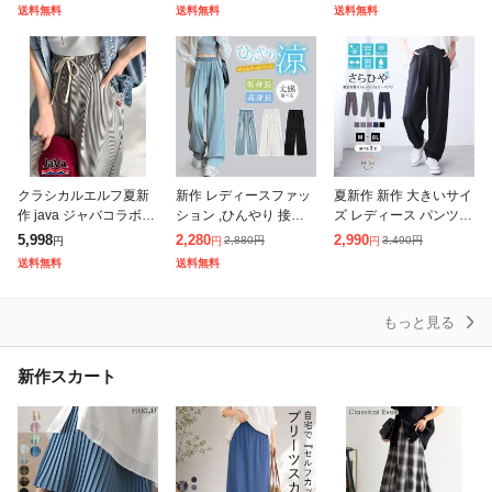
トム 速乾 UVカット パ
ワイドパンツ サッカー
長効果 フレア フレアパ
送料無料
送料無料
送料無料
ンツ カーブパンツ ワイ
素材 涼やか リラックス
ンツ レギンスパンツ 細
ドパ
ストレスフリ
見え
クラシカルエルフ夏新
新作 レディースファッ
夏新作 新作 大きいサイ
作 java ジャバコラボ ボ
ション ,ひんやり 接触
ズ レディース パンツ |
トムス パンツ レディー
冷感 ワイドデニム UV
<撥水加工でストレスフ
5,998
2,280
2,990
2,880
円
3,490
円
円
円
円
ス ヒッコリータック デ
カット 涼感ワイドパン
リーにどこでも行ける!
送料無料
送料無料
ザイン ボリュームパン
ツ デニムパンツ ウエス
> 軽くて動ける マルチ
ツ ス
トゴム レデ
に使える
もっと見る
新作スカート