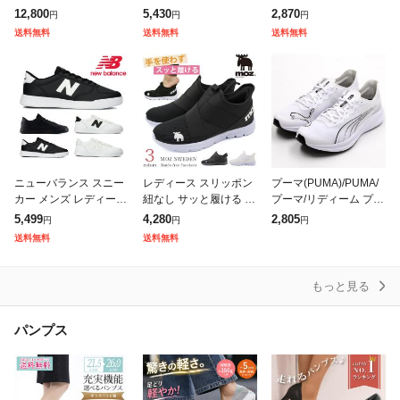
ポーツサンダル メッシ
イナマイト 2.0 イン ア
グシューズ ランニング
12,800
5,430
2,870
円
円
円
ュ 通気性 蒸されない
フラッシュ 12965W ワ
シューズ 男女兼用 ジョ
送料無料
送料無料
送料無料
ニットサンダル コンフ
イド幅 ゴム紐 紐なしS
ギングシューズ スポー
ォートサンダ
ツシューズ
ニューバランス スニー
レディース スリッポン
プーマ(PUMA)/PUMA/
カー メンズ レディース
紐なし サッと履ける ス
プーマ/リディーム プロ
新作 送料無料 M30 CT3
ニーカー 疲れにくい 痛
レーサー/ランニング
5,499
4,280
2,805
円
円
円
0 new balance
くない 歩きやすい 軽量
送料無料
送料無料
低反発 メッシュ 黒 ブ
ラック
もっと見る
パンプス