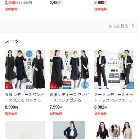
ュガード UVカット ア
触冷感 セットアップ ハ
アウター ロング コート
2,680
2,480
5,999
15,800
円
円
円
円
ウター メッシュ 素材
ニさら 大きいサイズ オ
ドルマン チュニック お
送料無料
送料無料
通気口 指穴 つば 取
フィス レディース SAL
尻が隠れる 羽織 ボリュ
E セー
ーム
もっと見る
スーツ
喪服 レディース ワンピ
喪服 レディース ワンピ
スーツ レディース セッ
ース 洗える ロング 膝
ース ロング 洗える ブ
トアップ パンツスーツ
下 前開き 長袖 ブラッ
ラックフォーマル 体型
ビジネススーツ ロング
8,990
7,990
8,982
円
円
円
ク フォーマル 大きいサ
カバー 礼服 夏用にも
ストレッチ 洗える オフ
送料無料
送料無料
送料無料
イズ 小さいサイズ 体型
膝下 ゆったり 葬式 通
ィス ビジネス 通勤 仕
カバー
夜 法事
事 面接