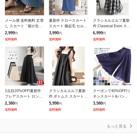
メール便 送料無料 丈増
夏新作 ナロースカート
クラシカルエルフ夏新
し スカート「裾が生ま
スカート 微起毛 セルフ
作 Classical Evon スカ
れ変わる」 シフォン ペ
カット プリーツ ロング
ート ロング マキシ丈
2,999
3,990
6,999
円
円
円
チコート ペチスカート
丈 タイト ウエストゴム
ボトムス レディース オ
送料無料
送料無料
送料無料
ペチコートスカート ロ
レディース [郵3]^b488
ンブレチェック マーメ
ングスカート
2点目20%OFF!夏新作
クラシカルエルフ夏新
クーポンで40%OFF!リ
フレアスカート ロング
作 ボトムス スカート
ネンスカート&パンツ
スカート ミモレスカー
レディース 着回し自在
フレアスカート ワイド
2,380
5,998
3,580
円
円
円
ト レディース 裏地なし
リネンライク素材 胸元
パンツ ラップパンツ ラ
送料無料
送料無料
送料無料
ハイウエスト ウエスト
ギャザー ポケット Aラ
ップスカート レディー
ゴム 着
イン ジャ
ス 麻 麻混
もっと見る