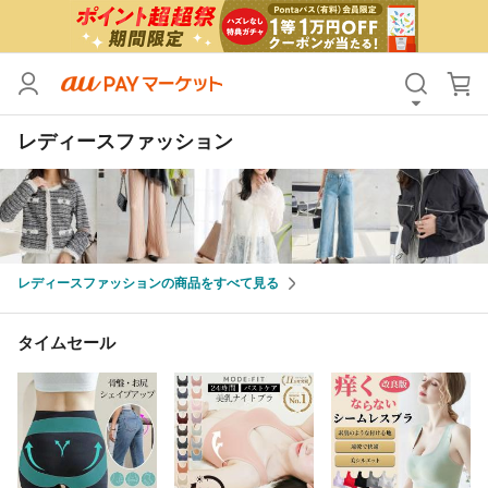
カテゴリ
すべて
レディースファッション
価格
すべて
支払い方法
すべて
その他の条件
レディースファッションの商品をすべて見る
送料無料
タイムセール
Pontaパス特典対象すべて
ポイントUPセレクトのみ
タイムセール
サンキュー配送対象
レビューキャンペーン
キーワード