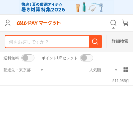
リセット
カテゴリ
カテゴリ
すべて
すべて
価格
価格
すべて
すべて
詳細検索
支払い方法
支払い方法
すべて
すべて
送料無料
ポイントUPセレクト
その他の条件
その他の条件
配達先：
送料無料
送料無料
タイムセール
タイムセール
511,985
件
Pontaパス特典対象すべて
Pontaパス特典対象すべて
ポイントUPセレクトのみ
ポイントUPセレクトのみ
サンキュー配送対象
サンキュー配送対象
レビューキャンペーン
レビューキャンペーン
キーワード
キーワード