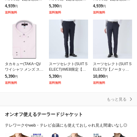
定】【吸水速乾】 ボタ
定】【吸水速乾】 ボタ
定】【吸水速乾】 ボタ
4,939
5,390
4,939
円
円
円
ンダウン 半袖 形態安定
ンダウン 半袖 形態安定
ンダウン 半袖 形態安定
送料無料
送料無料
送料無料
ワイシャツ
ワイシャツ 大きいサイ
ワイシャツ
ズ
タカキュー(TAKA−Q)/
スーツセレクト(SUIT S
スーツセレクト(SUIT S
ワイシャツ メンズ スト
ELECT)/WEB限定【オ
ELECT)/【ノータック
レッチ 接触冷感 速乾
ールシーズン】ノータ
テーパードパンツ】ネ
5,390
5,390
10,890
円
円
円
ノンアイロン ボタンダ
ックテーパードパンツ
イビー千鳥格子 チェッ
送料無料
送料無料
送料無料
ウン 長袖 ビジネス ド
スラックス ネイビー無
ク スラックス ストレッ
レス
地 ウォ
チ ノー
もっと見る
オンオフ使えるテーラードジャケット
テレワークやweb・テレビ会議にも使えておしゃれ見え間違いなし◎