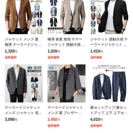
ジャケット メンズ 夏
極薄 春夏 無地 サマー
ジャケット 接触冷感 テ
極薄 テーラードジャケ
ジャケット 接触冷感 メ
ーラードジャケット ア
ット 吸水速乾 接触冷感
ンズ カーディガン カジ
イスシルク 長袖 極薄
1,320
1,020
1,410
円
円
円
ビジネス サマージャケ
ュアル アウター アイス
紳士服 ストレッチ メン
送料無料
送料無料
送料無料
ット 夏用 薄手 涼しい
シルク スーツジャケッ
ズ カジュアルジャケッ
アイスシ
ト ブレザ
ト 夏用 サ
テーラードジャケット
テーラードジャケット
麻セットアップ 麻セッ
メンズ ジャケット 長袖
メンズ 夏 ブレザー 接
トアップ 上下 上下セッ
カットソー シャツジャ
触冷感 サマージャケッ
ト 接触冷感 サマージャ
3,098
2,480
4,010
円
円
円
ケット サマージャケッ
ト 七分袖 涼しい 一部
ケット パンツ 麻 リネ
送料無料
送料無料
ト トップス 春 夏 秋 秋
即納 薄手 軽量 細身 ア
ン メンズ スーツセット