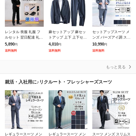
レンタル 喪服 礼服 フ
麻セットアップ 麻セッ
セットアップスーツ メ
ルセット 翌日配達 礼服
トアップ 上下 上下セッ
ンズ バーズアイ調 スト
シングル 略礼服 結婚式
ト 接触冷感 サマージャ
レッチ 軽量 春夏秋 ス
5,890
4,010
10,990
円
円
円
披露宴 葬式 葬儀 通夜
ケット パンツ 麻 リネ
リーシーズン ジャケッ
送料無料
送料無料
送料無料
法事 七五三 卒業式 入
ン メンズ スーツセット
ト イージーパンツ 上下
学式
アップ 織
セット
もっと見る
就活・入社用に♪リクルート・フレッシャーズスーツ
レギュラースーツ メン
レギュラースーツ メン
スーツ メンズ スリムス