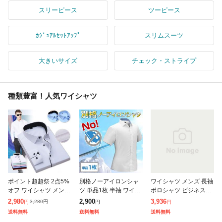
スリーピース
ツーピース
ｶｼﾞｭｱﾙｾｯﾄｱｯﾌﾟ
スリムスーツ
大きいサイズ
チェック・ストライプ
種類豊富！人気ワイシャツ
ポイント超超祭 2点5%
別格ノーアイロンシャ
ワイシャツ メンズ 長袖
オフ ワイシャツ メンズ
ツ 単品1枚 半袖 ワイシ
ポロシャツ ビジネスシ
長袖 形態安定 おしゃれ
ャツ ニットシャツ 形態
ャツ 紳士用 ノーアイロ
2,980
2,900
3,936
3,280
円
円
円
円
ビジネス カジュアル レ
安定
ン ストレッチ 吸水速乾
送料無料
送料無料
送料無料
ギュラー 大きいサイズ
伸縮 時短シャツ 好印象