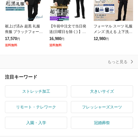
裾上げ済み 超黒 礼服
【午前中注文で当日発
フォーマル スーツ 礼服
喪服 ブラックフォーマ
送(日曜日を除く) 】お
メンズ 洗える 上下洗え
ルスーツ LUNA BLACK
直しも即日対応 超黒 礼
る オールシーズン スリ
17,570
16,980
12,980
円
円
円
メンズ 洗えるスラック
服 喪服 ブラックフォー
ム レギュラー 冠婚葬祭
送料無料
送料無料
ス ウエストアジャスタ
マル スーツ メンズ 即
春夏秋冬 大きいサイズ
ー付
日出荷 ウエ
もっと見る
注目キーワード
ストレッチ加工
大きいサイズ
リモート・テレワーク
フレッシャーズスーツ
入園・入学
冠婚葬祭