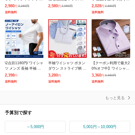
長袖 形態安定 おしゃれ
ジュアルシャツ ボタン
カジュアル スポーツ 美
2,980
2,580
2,028
3,280
円
2,980
円
2,880
円
円
円
円
ビジネス カジュアル レ
ダウン カッターシャツ
脚 メンズパンツ 無地
送料無料
送料無料
ギュラー 大きいサイズ
ドレス ビジネス 就活
大きいサイズ 春夏 薄手
シン
結婚式 お
快
\2点目1180円/ ワイシャ
半袖ワイシャツ ボタン
【クーポン利用で最大2
ツ メンズ 長袖 半袖 シ
ダウン ストライプ柄 無
0%オフ中】ワイシャツ
ャツ ビジネスシャツ ノ
地 クールビズ メンズ
半袖 長袖 メンズ ビジ
2,398
3,280
3,360
3,380
円
円
円
円
ーアイロン ストレッチ
紳士用 ワイシャツ カッ
ネス クールビズ 就活
送料無料
送料無料
送料無料
形態安定 接触冷感 吸汗
ターシャツ グレー スト
サラリーマン フォーマ
ライプ Y
ル ドレスシ
もっと見る
予算別で探す
～5,000円
5,001円～10,000円