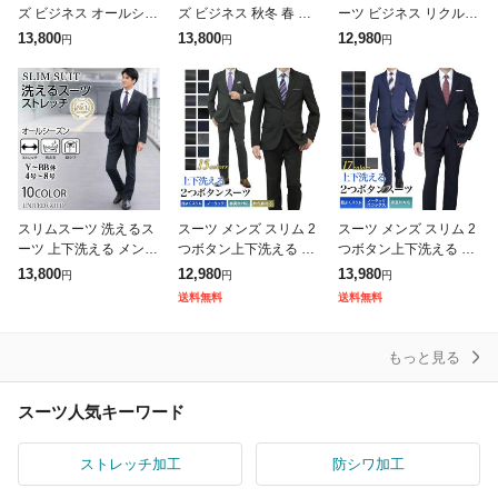
ズ ビジネス オールシー
ズ ビジネス 秋冬 春 ス
ーツ ビジネス リクルー
ズン 春夏 秋 秋冬 メン
リーシーズン メンズス
ト ブラックスーツ 黒無
13,800
13,800
12,980
円
円
円
ズスーツ ビジネススー
ーツ ビジネススーツ ウ
地 オールシーズン 大き
ツ ウォッシャブルスー
ォッシャブル 上下洗え
いサイズ 洗えるスラッ
ツ
る ワンタッ
クス
スリムスーツ 洗えるス
スーツ メンズ スリム 2
スーツ メンズ スリム 2
ーツ 上下洗える メンズ
つボタン上下洗える ウ
つボタン上下洗える ウ
スリム ビジネス オール
ォッシャブル 春夏秋・
ォッシャブルスーツ 春
13,800
12,980
13,980
円
円
円
シーズン 春夏 秋冬 メ
秋冬春 背抜き仕立て・
夏秋 3シーズン ストレ
送料無料
送料無料
ンズスーツ ビジネスス
総裏仕立て 3シーズン
ッチ ビジネス メンズス
ーツ ウォ
ストレッチ
ーツ オ
もっと見る
スーツ人気キーワード
ストレッチ加工
防シワ加工