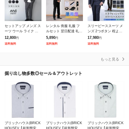
セットアップ メンズ ス
レンタル 喪服 礼服 フ
スリーピーススーツ メ
ーツ ウール ライク ス
ルセット 翌日配達 礼服
ンズ 2つボタン 程よく
トレッチ ブランド AW
シングル 略礼服 結婚式
スリム 洗えるスラック
12,800
5,890
17,980
円
円
円
C オールシーズン 伸び
披露宴 葬式 葬儀 通夜
ス ウォッシャブルパン
送料無料
送料無料
送料無料
る カジュアルスーツ テ
法事 七五三 卒業式 入
ツ 3ピーススーツ オシ
ーラード
学式
ャレ ジレ
もっと見る
掘り出し物多数◎セール＆アウトレット
ブリックハウス(BRICK
ブリックハウス(BRICK
ブリックハウス(BRICK
HOUSE)/【超形態安
HOUSE)/【超形態安
HOUSE)/【超形態安