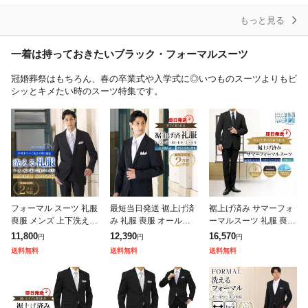
服 春服
ウター
アップ 織
もっと見る
一着は持っておきたいブラック・フォーマルスーツ
冠婚葬祭はもちろん、春の卒業式や入学式に◎いつものスーツよりもビ
シッとキメたい時のスーツ特集です。
フォーマル スーツ 礼服
最短当日発送 裾上げ済
裾上げ済み サマーフォ
喪服 メンズ 上下洗える
み 礼服 喪服 オールシ
ーマルスーツ 礼服 喪服
即日出荷 2つボタン ウ
ーズン 春夏秋冬 アジャ
メンズ 涼感 ブレスエフ
11,800
12,390
16,570
円
円
円
エストアジャスター付
スター付 大きいサイズ
ェクト 即日出荷 シング
送料無料
送料無料
送料無料
ローライズ 2cm 冠婚葬
上下洗える メンズ 冠婚
ル 2つボタン ウエスト
祭
葬祭 結婚
アジャス