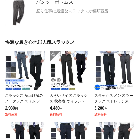
パンツ・ボトムス
座り仕事に最適なスラックスが種類豊富♪
快適な履き心地◎人気スラックス
スラックス 裾上げ済み
大きいサイズ スラック
スラックス メンズ ツー
ノータック スリム メン
ス 秋冬春 ウォッシャブ
タック ストレッチ素材
ズ ウォッシャブル 洗え
ル ツータックスラック
春夏秋 3シーズン ウォ
2,980
4,480
3,280
円
円
円
る 【クロネコゆうパケ
ス キングサイズ【クロ
ッシャブル 【クロネコ
送料無料
送料無料
送料無料
ット】春夏秋冬 オール
ネコゆうパケット】 洗
ゆうパケット】 洗える
シーズン ビ
濯機で水洗い
ビジネス