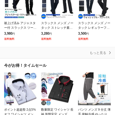
裾上げ済み アジャスタ
スラックス メンズ ノー
スラックス メンズ ノー
ー付 スラックス ツータ
タック ストレッチ素材
タック レギュラーフィ
ック ストレッチ ゆとり
春夏秋 3シーズン ウォ
ット ストレッチ素材 春
3,980
3,280
3,500
円
円
円
レギュラーシルエット
ッシャブル 【クロネコ
夏秋 3シーズン ウォッ
送料無料
送料無料
送料無料
メンズ ウォッシャブル
ゆうパケット】 洗える
シャブル【クロネコゆ
洗える
ビジネス
うパケット】
もっと見る
今がお得！タイムセール
ポイント超超祭 2点5%
数量限定 ワイシャツ 長
パンツ メンズ 9 分丈 薄
オフ ワイシャツ メンズ
袖 形態安定 メンズ カ
手 接触冷感 ゆったり