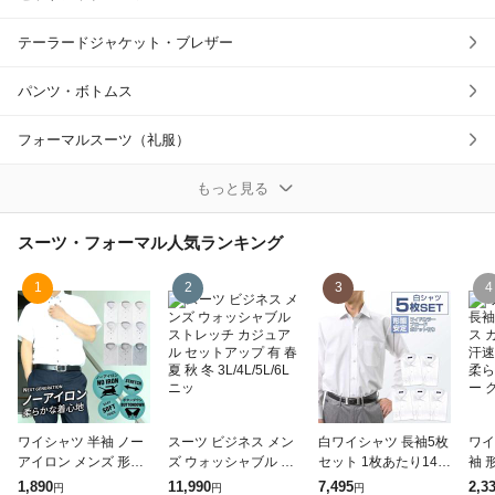
テーラードジャケット・ブレザー
パンツ・ボトムス
フォーマルスーツ（礼服）
ベスト
もっと見る
ポケットチーフ
スーツ・フォーマル
人気ランキング
ラペルピン
1
2
3
4
ワイシャツ
ネクタイ
蝶ネクタイ
ワイシャツ 半袖 ノー
スーツ ビジネス メン
白ワイシャツ 長袖5枚
ワイ
アイロン メンズ 形態
ズ ウォッシャブル ス
セット 1枚あたり149
袖 
ネクタイピン
安定 ニットシャツ ボ
トレッチ カジュアル
9円 形態安定 ワイシ
カジ
1,890
11,990
7,495
2,3
円
円
円