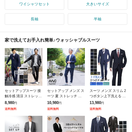
ワイシャツセット
大きいサイズ
長袖
半袖
家で洗えてお手入れ簡単♪ウォッシャブルスーツ
セットアップスーツ 接
セットアップ メンズ ス
スーツ メンズ スリム 2
触冷感 清涼 ストレッチ
ーツ 夏 ストレッチ ブ
つボタン上下洗える ウ
サイズが選べる 上下 セ
ランド AWC 夏用 シア
ォッシャブルスーツ 春
8,980
10,980
13,980
円
円
円
ット レギュラーシルエ
サッカー 伸びる 春夏
夏秋 3シーズン ストレ
送料無料
送料無料
送料無料
ット ワンタック テーパ
カジュアルスーツ テー
ッチ ビジネス メンズス
ードパンツ
ラード
ーツ オ