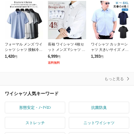
シン
形態
フォーマル メンズ ワイ
長袖 ワイシャツ 4枚セ
ワイシャツ カッターシ
シャツ シャツ 接触冷感
ット メンズ Yシャツ 形
ャツ 大きいサイズ メン
半袖 ストレッチ ワイシ
態安定 ビジネス 白 お
ズ 春夏 大きいサイズ
1,420
6,999
1,393
円
円
円
ャツ ノーアイロン シワ
洒落 大きいサイズ sun-
半袖 ワイシャツ ボタン
送料無料
にならない Yシャツ ビ
ml-sbu-1109-4
ダウン XL 仕事 LLサイ
ジネス
ズ 秋
もっと見る
ワイシャツ人気キーワード
形態安定・ﾉｰｱｲﾛﾝ
抗菌防臭
ストレッチ
ニットワイシャツ