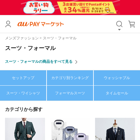
カテゴリ
すべて
メンズファッション
スーツ・フォーマル
価格
すべて
スーツ・フォーマル
支払い方法
すべて
スーツ・フォーマルの商品をすべて見る
その他の条件
セットアップ
カテゴリ別ランキング
ウォッシャブル
送料無料
タイムセール
スーツ・ワイシャツ
フォーマルスーツ
タイムセール
Pontaパス特典対象すべて
ポイントUPセレクトのみ
サンキュー配送対象
レビューキャンペーン
カテゴリから探す
キーワード