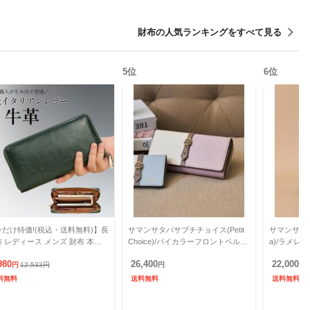
財布
の人気ランキングをすべて見る
5
位
6
位
今だけ特価!(税込・送料無料)】長
サマンサタバサプチチョイス(Petit
サマンサタバサ
財布 本革
Choice)/バイカラーフロントベルト
a)/ラメレ
銭入れ コインスルー レザー 本革
長財布
980
26,400
22,000
キミング防止
円
12,533
円
円
円
料無料
送料無料
送料無料