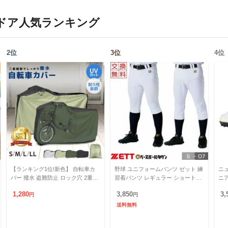
ドア
人気ランキング
2
位
3
位
4
位
【ランキング1位!新色】 自転車カ
野球 ユニフォームパンツ ゼット 練
ニュ
バー 撥水 盗難防止 ロック穴 2重縫
習着パンツ レギュラー ショートフ
ニ
製 サイクルカバー S M L LL 29イン
ィット メカパン BU1282P BU1282
ズ 4
1,280
3,850
3,
チまで対応
円
CP 練習用
円
送料無料