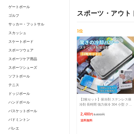
ゲートボール
スポーツ・アウト
ゴルフ
サッカー・フットサル
1
位
スカッシュ
スケートボード
スポーツウェア
スポーツケア用品
スポーツシューズ
ソフトボール
テニス
ドッジボール
【2枚セット】保冷剤 ステンレス保
ハンドボール
冷剤 長時間 強力保冷 304 小型 クー
ラーボックス 繰り返し使える 冷蔵
バスケットボール
2,480
冷凍対応 熱中症
円
8,800
円
バドミントン
送料無料
バレエ