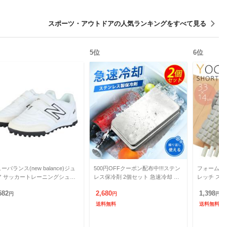
スポーツ・アウトドア
の人気ランキングをすべて見る
5
位
6
位
ーバランス(new balance)ジュ
500円OFFクーポン配布中!!!ステン
フォームロ
ア サッカートレーニングシュー
レス保冷剤 2個セット 急速冷却 長
レッチ ス
42 V2 HOOK AND LOOP JN.
時間 強力保冷 小型 コンパクト ク
ージ ヨガポ
582
2,680
1,398
円
ーラーボックス
円
ラー 筋膜リ
円
送料無料
送料無料