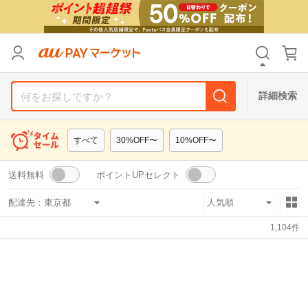
リセット
カテゴリ
カテゴリ
すべて
すべて
価格
価格
すべて
すべて
詳細検索
支払い方法
支払い方法
すべて
すべて
すべて
30%OFF〜
10%OFF〜
その他の条件
その他の条件
送料無料
ポイントUPセレクト
送料無料
送料無料
タイムセール
タイムセール
配達先：
Pontaパス特典対象すべて
Pontaパス特典対象すべて
ポイントUPセレクトのみ
ポイントUPセレクトのみ
1,104
件
サンキュー配送対象
サンキュー配送対象
レビューキャンペーン
レビューキャンペーン
キーワード
キーワード