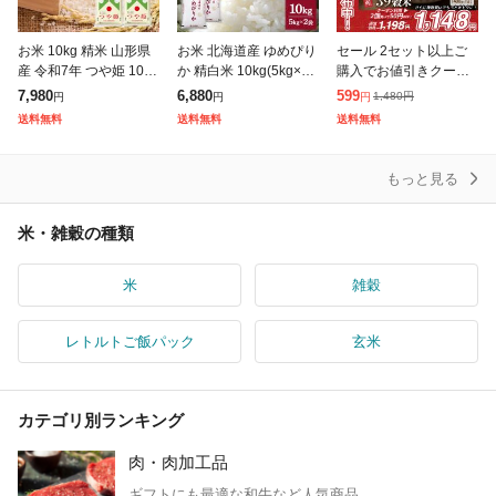
お米 10kg 精米 山形県
お米 北海道産 ゆめぴり
セール 2セット以上ご
産 令和7年 つや姫 10kg
か 精白米 10kg(5kg×2
購入でお値引きクーポ
(5kg×2袋) 【キャンセ
袋) 令和7年産 / ブラン
ン有り! 雑穀 雑穀米 国
7,980
6,880
599
1,480
円
円
円
円
ル不可・着日指定不
ド米 米 国内産
産 明日への輝き39穀米
送料無料
送料無料
送料無料
可】【※沖縄・離島は
ブレンド 400g 送料無
発
料 ポスト
もっと見る
米・雑穀の種類
米
雑穀
レトルトご飯パック
玄米
カテゴリ別ランキング
肉・肉加工品
ギフトにも最適な和牛など人気商品