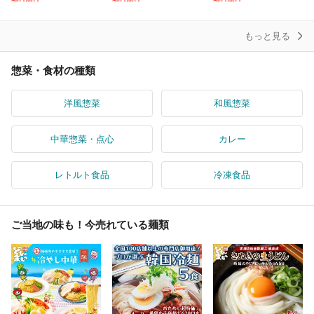
豚トロ しぐれ煮 ご飯の
0円相当
セット うどんですかい
お
もっと見る
惣菜・食材の種類
洋風惣菜
和風惣菜
中華惣菜・点心
カレー
レトルト食品
冷凍食品
ご当地の味も！今売れている麺類