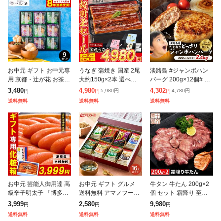
お中元 ギフト お中元専
うなぎ 蒲焼き 国産 2尾
淡路島 #ジャンボハン
用 京都・辻が花 お茶漬
大約150g×2本 選べる
バーグ 200g×12個# 送
最中&お吸い物 最中詰
送料無料 鹿児島県産 冷
料無料 今井ファーム 国
3,480
4,980
4,302
5,980
円
4,780
円
円
円
円
合せ YTー30 LTDU 送
凍便 鰻 ウナギ かば焼
産 安心安全 産地直送
送料無料
送料無料
送料無料
料無料 贈答品 贈り物
き 山椒たれ付き ギフト
冷凍 無添加 ギフト プ
詰
レ
お中元 芸能人御用達 高
お中元 ギフト グルメ
牛タン 牛たん 200g×2
級辛子明太子 「博多あ
送料無料 アマノフーズ
個 セット 霜降り 至高
ごおとし」 500g 一本
フリーズドライ おみそ
熟成 厚切り 仙台 名物
3,999
2,580
9,980
円
円
円
物 & 化粧箱入! ギフト
汁お楽しみギフト 16食
ギフト 贈答用 プレゼン
送料無料
送料無料
送料無料
めんたいこ ご飯のお供
200M 味噌汁 インスタ
ト 父の日 母の日 お中