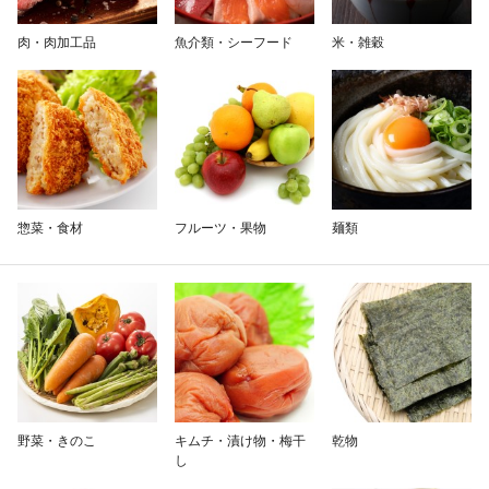
除外ワード
肉・肉加工品
魚介類・シーフード
米・雑穀
惣菜・食材
フルーツ・果物
麺類
野菜・きのこ
キムチ・漬け物・梅干
乾物
し