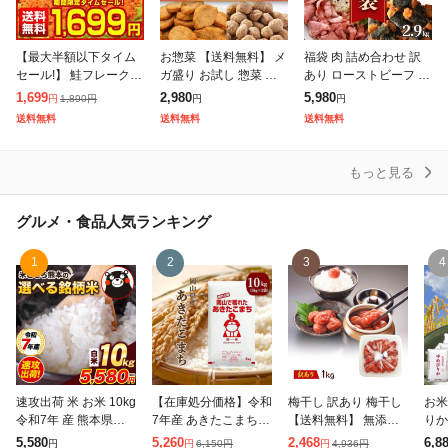
【最大半額以下タイム
お惣菜 【送料無料】 メ
福袋 肉 詰め合わせ 訳
セール!】 鮭フレーク
ガ盛り お試し 惣菜 選
あり ローストビーフ 切
業務用 訳あり【大容量
べる 2Pセット まとめ
落し フライドチキン ハ
1,699
2,980
5,980
1,890
円
円
円
円
メガ盛り 北海道.鮭フレ
買い 大量 冷凍惣菜 業
ンバーグ ウインナー ソ
送料無料
送料無料
送料無料
ーク680g.】【D08】
務用 お弁当 ハンバーグ
ーセージ チキン 5種 2.
サケフレ
冷凍唐
9k
もっと見る
グルメ・食品
人気ランキング
1
2
3
4
速攻出荷 米 お米 10kg
【在庫処分価格】令和
梅干し 訳あり 梅干し
お米
令和7年 産 熊本県産
7年産 あきたこまち 1
【送料無料】 無添加
りか 
ブランド米 銘柄米 選
0kg (5kg×2袋) 岡山県
しそ漬はねだし梅 1kg
×2袋
5,580
5,260
2,468
6,8
6,150
円
4,936
円
円
円
円