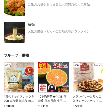
ご飯のお供やおつまみにも◎惣菜の人気商品
麺類
人気の讃岐うどんやご当地の味がランクイン
フルーツ・果物
4種のミックスナッツ 6
【予約解禁★今だけ早
クランベリーとりんご
00g 大容量 無添加 無塩
割!】熊本県産 小玉 み
入りミックスナッツ 60
有塩選べる ナッツ ラッ
かん 送料無料 訳あり
0g 無塩 ナッツ くるみ
1,980
1,111
3,598
円
円
円