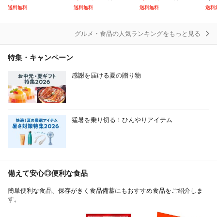
べる 白米 5kg × 2 ひ
産 ブランド米 米 お米
塩分約15% 食品 福梅
ラン
送料無料
送料無料
送料無料
送料
のひかり くまさんの
送料無料 10キロ 北海
ぼし わけあり お取り
輝
道
寄せ グル
グルメ・食品の人気ランキングをもっと見る
特集・キャンペーン
感謝を届ける夏の贈り物
猛暑を乗り切る！ひんやりアイテム
備えて安心◎便利な食品
簡単便利な食品、保存がきく食品備蓄にもおすすめ食品をご紹介しま
す。