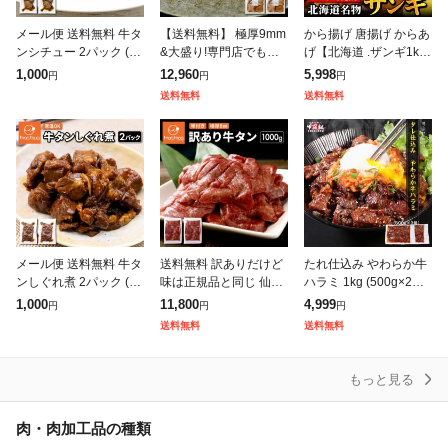
メール便 送料無料 牛タ
【送料無料】 極厚9mm
から揚げ 唐揚げ からあ
ンシチュー 2パック (10
&大盛り!専門店でも提
げ【北海道 .ザンギ1k
0g×2) 牛タン 牛たん タ
供しているプロ仕様
g.】まとめ買いで大幅
1,000
12,960
5,998
円
円
円
ンシチュー シチュー 常
〔味付け牛タン1kg(50
割引 カラアゲ 冷凍 送
送料無料
送料無料
温 レトルト 1,00
0g×2)〕仙台名物の味わ
料無料 セット 食品 【F
いをフライパ
1】
メール便 送料無料 牛タ
送料無料 訳ありだけど
たれ仕込み やわらか牛
ンしぐれ煮 2パック (10
味は正規品と同じ 仙台
ハラミ 1kg (500g×2袋)
0g×2) 牛タン 牛たん し
名物 極厚8mm 厚切り
4〜6人前 牛肉 ハラミ
1,000
11,800
4,999
円
円
円
ぐれ煮 常温 レトルト 1,
牛タン 1kg (500g×2) 訳
はらみ 焼肉 BBQ バー
送料無料
送料無料
000円 ポッキリ
あり
ベキュー タレ漬け
もっと見る
肉・肉加工品の種類