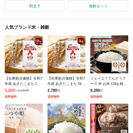
明太子
海鮮セット
人気ブランド米・雑穀
【在庫処分価格】令和7
【在庫処分価格】令和7
ジェイエイてんどうフ
年産 あきたこまち 10k
年産 あきたこまち 5kg
ーズ 米 お米 10kg 精米
g (5kg×2袋) 岡山県産
(5kg×1袋) 岡山県産 ブ
山形県産 令和7年 雪若
5,260
2,780
8,280
6,150
円
円
円
円
ブランド米 米 お米 送
ランド米 米 お米 送料
丸 10kg (5kg×2袋) 【キ
送料無料
送料無料
送料無料
料無料 10キロ 北海道
無料 5キロ 北海道・沖
ャンセル不可・着