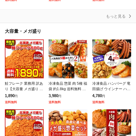
0食 1食当たり135g ま
40個セット まつや 受
り商品詰合せ福袋 ! 訳
つや
あり 冷
もっと見る
大容量・メガ盛り
鮭フレーク 業務用 訳あ
冷凍食品 惣菜 肉 5種 福
冷凍食品 ハンバーグ 竜
り【大容量 メガ盛り 北
袋 約1.8kg 送料無料 ハ
田揚げ ウインナー ハッ
海道.鮭フレーク680
ンバーグ のり巻きチキ
シュポテト 4種 福袋 唐
1,890
3,980
4,780
円
円
円
g.】【D08】 サケフレ
ン 唐揚げ 竜田揚げ ア
揚げ 肉 詰め合わせ セ
送料無料
送料無料
送料無料
ーク さけフレーク シャ
メリカンドッグ コロッ
ット 送料無料 ギフト
ケフレー
ケ
大容量