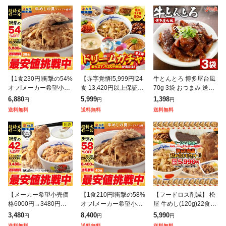
【1食230円!衝撃の54%
【赤字覚悟!5,999円!24
牛とんとろ 博多屋台風
オフ!メーカー希望小売
食 13,420円以上保証!】
70g 3袋 おつまみ 送料
価格15,000円→6,880
松屋 新春 ドリームガチ
無料 お試し 国産 和牛
6,880
5,999
1,398
円
円
円
円】 牛めしの具(プレミ
ャ 福袋 2026 最大27,42
牛肉 トントロ 豚とろ
送料無料
送料無料
送料無料
アム仕様)30個セット
0円相当
豚トロ しぐれ煮 ご飯の
お
【メーカー希望小売価
【1食210円!衝撃の58%
【フードロス削減】 松
格6000円→3480円】
オフ!メーカー希望小売
屋 牛めし(120g)22食
松屋 乳酸菌入り牛めし
価格20,000円→8,400
+訳あり商品(8品)計30
3,480
8,400
5,990
円
円
円
の具(プレミアム仕様)1
円】 松屋 新牛めしの具
食が入ったお得な訳あ
送料無料
送料無料
送料無料