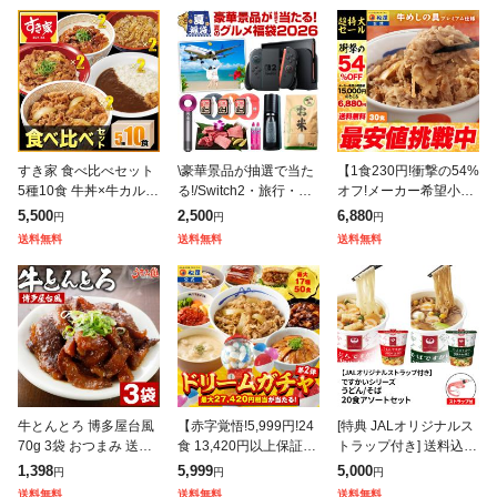
すき家 食べ比べセット
\豪華景品が抽選で当た
【1食230円!衝撃の54%
5種10食 牛丼×牛カルビ
る!/Switch2・旅行・
オフ!メーカー希望小売
丼×豚生姜焼き丼×炭火
米・和牛・ReFa・Dys
価格15,000円→6,880
5,500
2,500
6,880
円
円
円
やきとり丼×横濱カレー
on・Apple Watch・Air
円】 牛めしの具(プレミ
送料無料
送料無料
送料無料
【送料無料】【冷凍(ク
Podsも当たる
アム仕様)30個セット
ール)】C
牛とんとろ 博多屋台風
【赤字覚悟!5,999円!24
[特典 JALオリジナルス
70g 3袋 おつまみ 送料
食 13,420円以上保証!】
トラップ付き] 送料込み
無料 お試し 国産 和牛
松屋 新春 ドリームガチ
ですかいシリーズ うど
1,398
5,999
5,000
円
円
円
牛肉 トントロ 豚とろ
ャ 福袋 2026 最大27,42
ん / そば 20食 アソート
送料無料
送料無料
送料無料