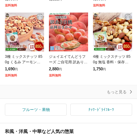
キーミックスナッツ 家
ミカン 小粒 1.5kg【5kg
カシューナッツ アーモ
送料無料
送料無料
飲み 食品ランキング1
以下(5キロ・5k) 家庭用
ンド トレイルミックス
位獲得
3種 ミックスナッツ 85
ジェイエイてんどうフ
4種 ミックスナッツ 85
0g くるみ アーモンド
ーズ ご自宅用 訳あり
0g 無塩 香料・保存料不
カシューナッツ 送料無
桃 白桃 約2kg 山形県産
使用 送料無料 アーモン
1,690
2,880
1,750
円
円
円
料 無塩 無油 無添加 チ
旬の品種を厳選セレク
ド 生くるみ カシューナ
送料無料
送料無料
ャック付き袋 常備食
ト 【8月下旬〜9月上旬
ッツ 生マカダミア チャ
頃より発送
ック
もっと見る
フルーツ・果物
ﾅｯﾂ･ﾄﾞﾗｲﾌﾙｰﾂ
和風・洋風・中華など人気の惣菜