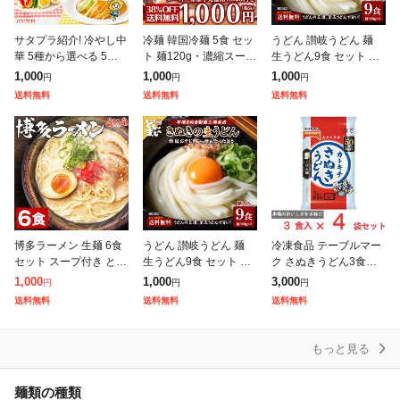
サタプラ紹介! 冷やし中
冷麺 韓国冷麺 5食 セッ
うどん 讃岐うどん 麺
華 5種から選べる 5食 6
ト 麺120g・濃縮スープ
生うどん9食 セット 送
食 レモンちゃん シーク
30g×各5袋 メール便 送
料無料(300g(3食)×3袋)
1,000
1,000
1,000
円
円
円
ワーサーちゃん うめね
料無料 他商品と同梱不
普通麺 麺のみ [メール
送料無料
送料無料
送料無料
えちゃん りんごちゃん
可 日時指定不可 代金引
便] ポイント消化 期
プレミ
博多ラーメン 生麺 6食
うどん 讃岐うどん 麺
冷凍食品 テーブルマー
セット スープ付き とん
生うどん9食 セット 送
ク さぬきうどん3食入×
こつラーメン ご当地 送
料無料(300g(3食)×3袋)
4袋 冷凍 うどん さぬき
1,000
1,000
3,000
円
円
円
料無料 福岡 屋台 豚骨
普通麺 麺のみ [メール
うどん 讃岐うどん
送料無料
送料無料
送料無料
ラーメン 手土産 常温保
便] ポイント消化 期
存O
もっと見る
麺類の種類