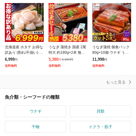
北海道産 ホタテ お得な
うなぎ 蒲焼き 国産 2尾
うなぎ蒲焼 個食パック
訳あり (割れ/不揃い) 生
特大 約180g×2本 無投
80g×10個 ウナギ うな
ほたて貝柱 どっさり1k
薬 選べる 鹿児島県産
ぎ蒲焼き 中国産 訳あり
6,999
5,380
11,998
6,680
円
円
円
円
g 帆立 ホタテ ほたて 刺
鰻 ウナギ かば焼き ス
10人前 タレ たれ 山椒
送料無料
送料無料
送料無料
身
タミナ グルメ 食品 ギ
付き 小分け カット 刻
み
もっと見る
魚介類・シーフードの種類
ウナギ
貝類
干物
イクラ・筋子