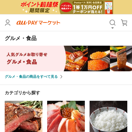
カテゴリ
すべて
グルメ・食品
価格
すべて
支払い方法
すべて
その他の条件
グルメ・食品の商品をすべて見る
送料無料
タイムセール
Pontaパス特典対象すべて
ポイントUPセレクトのみ
カテゴリから探す
サンキュー配送対象
レビューキャンペーン
キーワード