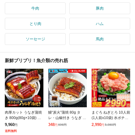
牛肉
豚肉
とり肉
ハム
ソーセージ
馬肉
新鮮プリプリ！魚介類の売れ筋
肉厚カット うなぎ蒲焼
鰻“炭火”蒲焼 80g タ
まぐろ ねぎとろ 10人前
き 800g(80g×10袋) カ
レ・山椒付き うなぎ ウ
(1人前x10袋) 水ポチャ
ット うなぎ ウナギ 鰻
ナギ 丼 丑の日 ひつま
解凍すぐ美味しい ギフ
9,960
348
2,990
696
円
5,980
円
円
円
円
きざみ タレ 山椒付き
ぶし 茶漬け うまき 鰻
ト プレゼント お中元
送料無料
丑の日 土用の丑の日
巻き