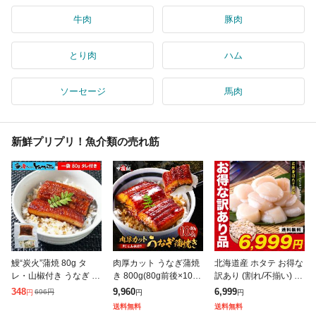
牛肉
豚肉
とり肉
ハム
ソーセージ
馬肉
新鮮プリプリ！魚介類の売れ筋
鰻“炭火”蒲焼 80g タ
肉厚カット うなぎ蒲焼
北海道産 ホタテ お得な
レ・山椒付き うなぎ ウ
き 800g(80g前後×10
訳あり (割れ/不揃い) 生
ナギ 丼 丑の日 ひつま
袋) カット うなぎ ウナ
ほたて貝柱 どっさり1k
348
9,960
6,999
696
円
円
円
円
ぶし 茶漬け うまき 鰻
ギ 鰻 きざみ タレ 山椒
g 帆立 ホタテ ほたて 刺
送料無料
送料無料
巻き
付き 丑の日 お中元 夏
身