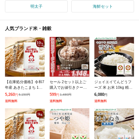
明太子
海鮮セット
人気ブランド米・雑穀
【在庫処分価格】令和7
セール 2セット以上ご
ジェイエイてんどうフ
年産 あきたこまち 10k
購入でお値引きクーポ
ーズ 米 お米 10kg 精米
g (5kg×2袋) 岡山県産
ン有り! 雑穀 雑穀米 国
山形県産 令和7年 雪若
5,260
599
6,080
6,150
円
1,480
円
円
円
円
ブランド米 米 お米 送
産 明日への輝き39穀米
丸 10kg (5kg×2袋) 【キ
送料無料
送料無料
送料無料
料無料 10キロ 北海道
ブレンド 400g 送料無
ャンセル不可・着
料 ポスト