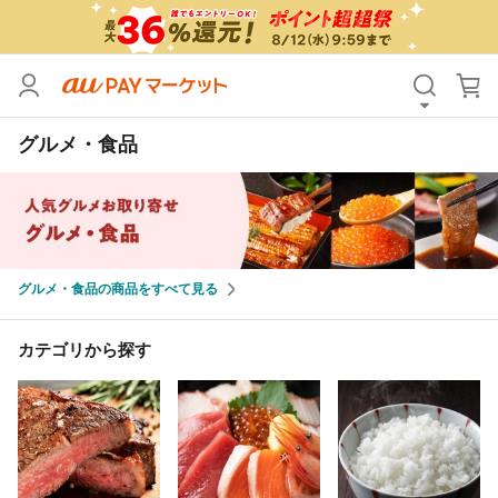
カテゴリ
すべて
グルメ・食品
価格
すべて
支払い方法
すべて
その他の条件
グルメ・食品の商品をすべて見る
送料無料
タイムセール
Pontaパス特典対象すべて
ポイントUPセレクトのみ
カテゴリから探す
サンキュー配送対象
レビューキャンペーン
キーワード