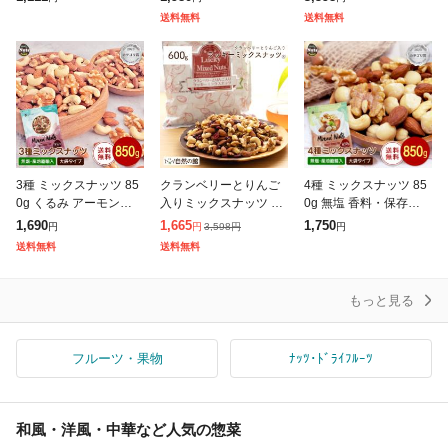
ミカン 小粒 1.5kg【5kg
キーミックスナッツ 家
カシューナッツ アーモ
送料無料
送料無料
以下(5キロ・5k) 家庭用
飲み 食品ランキング1
ンド トレイルミックス
位獲得
3種 ミックスナッツ 85
クランベリーとりんご
4種 ミックスナッツ 85
0g くるみ アーモンド
入りミックスナッツ 60
0g 無塩 香料・保存料不
カシューナッツ 送料無
0g 無塩 ナッツ くるみ
使用 送料無料 アーモン
1,690
1,665
1,750
3,598
円
円
円
円
料 無塩 無油 無添加 チ
カシューナッツ アーモ
ド 生くるみ カシューナ
送料無料
送料無料
ャック付き袋 常備食
ンド トレイルミックス
ッツ 生マカダミア チャ
ック
もっと見る
フルーツ・果物
ﾅｯﾂ･ﾄﾞﾗｲﾌﾙｰﾂ
和風・洋風・中華など人気の惣菜