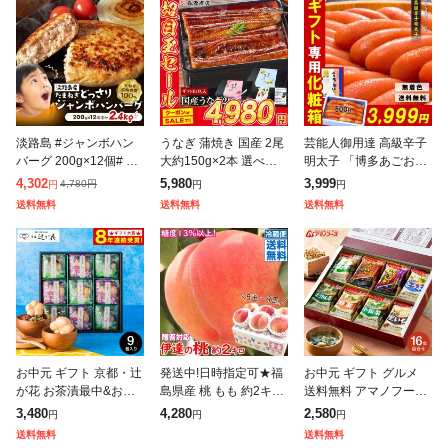
淡路島 #ジャンボハン
うなぎ 蒲焼き 国産 2尾
芸能人御用達 高級辛子
バーグ 200g×12個# 送
大約150g×2本 選べる
明太子 「博多あごおと
料無料 今井ファーム 国
送料無料 鹿児島県産 冷
し」 500g 一本物 & 化
4,302
5,980
3,999
4,780
円
円
円
円
産 安心安全 産地直送
凍便 鰻 ウナギ かば焼
粧箱入! ギフト めんた
送料無料
送料無料
送料無料
冷凍 無添加 ギフト プ
き 山椒たれ付き ギフト
いこ ご飯のお供 ギフト
レ
贈答
お中元 ギフト 京都・辻
発送中!日時指定可★福
お中元 ギフト グルメ
が花 お茶漬最中&お吸
島県産 桃 もも 約2キロ
送料無料 アマノフーズ
い物 最中詰合せ YTー3
約5玉〜9玉 旬の果物ギ
フリーズドライ おみそ
3,480
4,280
2,580
円
円
円
0 送料無料 / 贈答品 贈
フト 白桃 優秀品 / 贈答
汁お楽しみギフト 16食
送料無料
送料無料
り物 詰合せ 詰め合わせ
用 2kg箱 送料無料
200M 味噌汁 インスタ