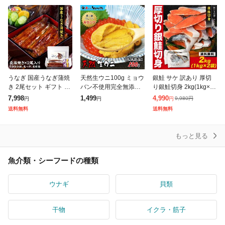
うなぎ 国産うなぎ蒲焼
天然生ウニ100g ミョウ
銀鮭 サケ 訳あり 厚切
き 2尾セット ギフト 化
バン不使用完全無添加
り銀鮭切身 2kg(1kg×2
粧箱入り タレ&山椒・
うに 雲丹 海鮮丼 寿司
袋) 定塩 チリ産 鮭 切り
7,998
1,499
4,990
9,980
円
円
円
円
食べ方の説明書同封 鰻
お歳暮 ギフト 60代 70
身 さけ シャケ ギンザ
送料無料
送料無料
ウナギ 贈答 贈り物 プ
代 内祝い グルメ 贈答
ケ ご飯のお供 お中元
レゼント
もっと見る
魚介類・シーフードの種類
ウナギ
貝類
干物
イクラ・筋子