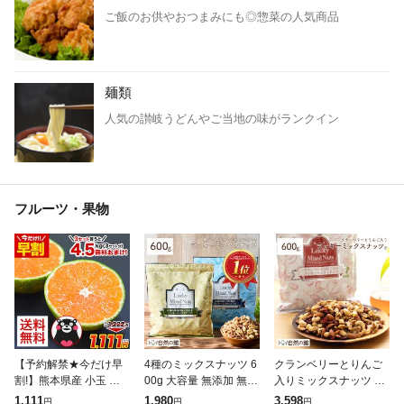
ご飯のお供やおつまみにも◎惣菜の人気商品
麺類
人気の讃岐うどんやご当地の味がランクイン
フルーツ・果物
【予約解禁★今だけ早
4種のミックスナッツ 6
クランベリーとりんご
割!】熊本県産 小玉 み
00g 大容量 無添加 無塩
入りミックスナッツ 60
かん 送料無料 訳あり
有塩選べる ナッツ ラッ
0g 無塩 ナッツ くるみ
1,111
1,980
3,598
円
円
円