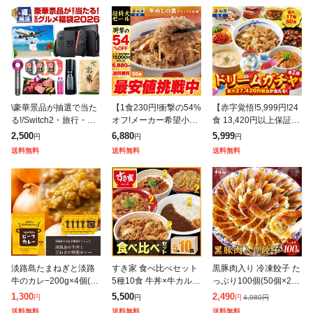
\豪華景品が抽選で当た
【1食230円!衝撃の54%
【赤字覚悟!5,999円!24
る!/Switch2・旅行・
オフ!メーカー希望小売
食 13,420円以上保証!】
米・和牛・ReFa・Dys
価格15,000円→6,880
松屋 新春 ドリームガチ
2,500
6,880
5,999
円
円
円
on・Apple Watch・Air
円】 牛めしの具(プレミ
ャ 福袋 2026 最大27,42
送料無料
送料無料
送料無料
Podsも当たる
アム仕様)30個セット
0円相当
淡路島たまねぎと淡路
すき家 食べ比べセット
黒豚肉入り 冷凍餃子 た
牛のカレ−200g×4個(中
5種10食 牛丼×牛カルビ
っぷり100個(50個×2
辛)メール便 送料無料
丼×豚生姜焼き丼×炭火
袋) 1.7kg 食べ放題! ギ
1,300
5,500
2,490
4,980
円
円
円
円
今井ファーム 国産 安心
やきとり丼×横濱カレー
ョウザ ぎょうざ 中華 e
送料無料
送料無料
送料無料