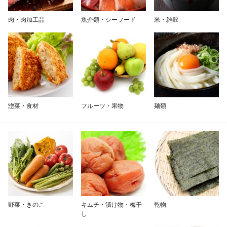
除外ワード
肉・肉加工品
魚介類・シーフード
米・雑穀
惣菜・食材
フルーツ・果物
麺類
野菜・きのこ
キムチ・漬け物・梅干
乾物
し