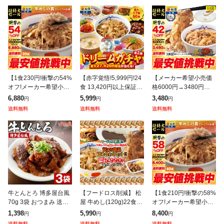
【1食230円!衝撃の54%
【赤字覚悟!5,999円!24
【メーカー希望小売価
オフ!メーカー希望小売
食 13,420円以上保証!】
格6000円→3480円】
価格15,000円→6,880
松屋 新春 ドリームガチ
松屋 乳酸菌入り牛めし
6,880
5,999
3,480
円
円
円
円】 牛めしの具(プレミ
ャ 福袋 2026 最大27,42
の具(プレミアム仕様)1
送料無料
送料無料
送料無料
アム仕様)30個セット
0円相当
0食 1食当たり135g ま
つや
牛とんとろ 博多屋台風
【フードロス削減】 松
【1食210円!衝撃の58%
70g 3袋 おつまみ 送料
屋 牛めし(120g)22食
オフ!メーカー希望小売
無料 お試し 国産 和牛
+訳あり商品(8品)計30
価格20,000円→8,400
1,398
5,990
8,400
円
円
円
牛肉 トントロ 豚とろ
食が入ったお得な訳あ
円】 松屋 新牛めしの具
送料無料
送料無料
送料無料