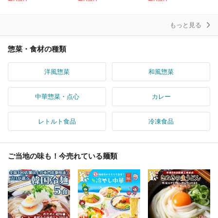
安全 産地直送 有機質肥
【送料無料】【冷凍(ク
_ot
料 玉ね
ール)】C
もっと見る
惣菜・食材の種類
洋風惣菜
和風惣菜
中華惣菜・点心
カレー
レトルト食品
冷凍食品
ご当地の味も！今売れている麺類