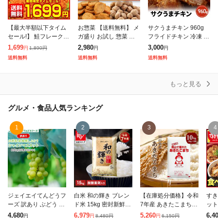
【最大半額以下タイム
お惣菜 【送料無料】 メ
サクうまチキン 960g
セール!】 鮭フレーク
ガ盛り お試し 惣菜 選
フライドチキン 冷凍 大
業務用 訳あり【大容量
べる 2Pセット まとめ
容量 メガ盛り 業務用
1,699
2,980
3,000
1,890
円
円
円
円
メガ盛り 北海道.鮭フレ
買い 大量 冷凍惣菜 業
チキン 肉 鶏肉 簡単 時
送料無料
送料無料
送料無料
ーク680g.】【D08】
務用 お弁当 ハンバーグ
短 お弁当 おつまみ お
サケフレ
冷凍唐
かず
もっと見る
グルメ・食品
人気ランキング
1
2
3
4
ジェイエイてんどうフ
白米 和の輝き ブレン
【在庫処分価格】令和
すき
ーズ 訳あり ぶどう 皮
ド米 15kg 密封新鮮パ
7年産 あきたこまち 1
ット
ごと食べられる シャ
ック 脱酸素剤入り 米
0kg (5kg×2袋) 岡山県
カル
4,680
6,979
5,260
6,4
8,480
円
6,150
円
円
円
円