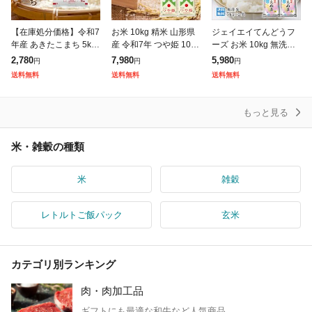
【在庫処分価格】令和7
お米 10kg 精米 山形県
ジェイエイてんどうフ
年産 あきたこまち 5kg
産 令和7年 つや姫 10kg
ーズ お米 10kg 無洗米
(5kg×1袋) 岡山県産 ブ
(5kg×2袋) 【キャンセ
山形県産 令和7年 はえ
2,780
7,980
5,980
円
円
円
ランド米 米 お米 送料
ル不可・着日指定不
ぬき 無洗米 10kg(5kg×
送料無料
送料無料
送料無料
無料 5キロ 北海道・沖
可】【※沖縄・離島は
2袋) 【※キャンセル
発
もっと見る
米・雑穀の種類
米
雑穀
レトルトご飯パック
玄米
カテゴリ別ランキング
肉・肉加工品
ギフトにも最適な和牛など人気商品