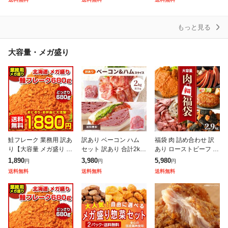
豚トロ しぐれ煮 ご飯の
り商品詰合せ福袋 ! 訳
40個セット まつや 受
お
あり 冷
もっと見る
大容量・メガ盛り
鮭フレーク 業務用 訳あ
訳あり ベーコン ハム
福袋 肉 詰め合わせ 訳
り【大容量 メガ盛り 北
セット 訳あり 合計2kg
あり ローストビーフ 切
海道.鮭フレーク680
各1kg わけあり アウト
落し フライドチキン ハ
1,890
3,980
5,980
円
円
円
g.】【D08】 サケフレ
レット ハム ベーコン
ンバーグ ウインナー ソ
送料無料
送料無料
送料無料
ーク さけフレーク シャ
送料無料 切り落とし 業
ーセージ チキン 5種 2.
ケフレー
務
9k