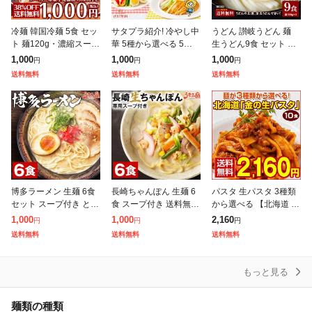
冷麺 韓国冷麺 5食 セッ
サタプラ紹介! 冷やし中
うどん 讃岐うどん 麺
ト 麺120g・濃縮スープ
華 5種から選べる 5食 6
生うどん9食 セット 送
30g×各5袋 メール便 送
食 レモンちゃん シーク
料無料(300g(3食)×3袋)
1,000
1,000
1,000
円
円
円
料無料 他商品と同梱不
ワーサーちゃん うめね
普通麺 麺のみ [メール
送料無料
送料無料
送料無料
可 日時指定不可 代金引
えちゃん りんごちゃん
便] ポイント消化 期
プレミ
博多ラーメン 生麺 6食
長崎ちゃんぽん 生麺 6
パスタ 生パスタ 3種類
セット スープ付き とん
食 スープ付き 送料無料
から選べる 【北海道 金
こつラーメン ご当地 送
チャンポン麺 讃岐 ご当
の.生パスタ10食/180g×
1,000
1,000
2,160
円
円
円
料無料 福岡 屋台 豚骨
地 ラーメン 手土産 常
5袋. 】【DS02】 糖質
送料無料
送料無料
送料無料
ラーメン 手土産 常温保
温保存OK 非常食にも
制限 低糖質 パスタ
存O
おすす
もっと見る
麺類の種類