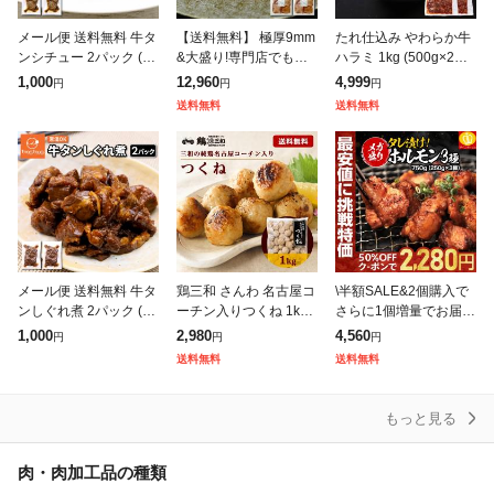
メール便 送料無料 牛タ
【送料無料】 極厚9mm
たれ仕込み やわらか牛
ンシチュー 2パック (10
&大盛り!専門店でも提
ハラミ 1kg (500g×2袋)
0g×2) 牛タン 牛たん タ
供しているプロ仕様
4〜6人前 牛肉 ハラミ
1,000
12,960
4,999
円
円
円
ンシチュー シチュー 常
〔味付け牛タン1kg(50
はらみ 焼肉 BBQ バー
送料無料
送料無料
温 レトルト 1,00
0g×2)〕仙台名物の味わ
ベキュー タレ漬け
いをフライパ
メール便 送料無料 牛タ
鶏三和 さんわ 名古屋コ
\半額SALE&2個購入で
ンしぐれ煮 2パック (10
ーチン入りつくね 1kg
さらに1個増量でお届
0g×2) 牛タン 牛たん し
冷凍 惣菜 おかず おつ
け/タレ漬け 牛ホルモン
1,000
2,980
4,560
円
円
円
ぐれ煮 常温 レトルト 1,
まみ 冷凍食品 つくね
3種セット 大容量750g
送料無料
送料無料
000円 ポッキリ
名古屋コーチン 肉団子
│ ご飯やビールに相性
鶏団子
抜群のタ
もっと見る
肉・肉加工品の種類