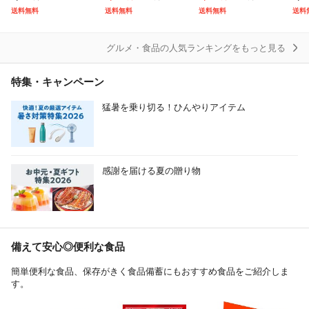
インマスカット 約2kg
お米 低温製法米 アイ
産 ブランド米 米 お米
丼×
送料無料
送料無料
送料無料
送料
山形県産 ご自宅用 葡
リスオーヤマ 令和7年
送料無料 10キロ 北海
横濱
萄 gr07
産
道
料】
C
グルメ・食品の人気ランキングをもっと見る
特集・キャンペーン
猛暑を乗り切る！ひんやりアイテム
感謝を届ける夏の贈り物
備えて安心◎便利な食品
簡単便利な食品、保存がきく食品備蓄にもおすすめ食品をご紹介しま
す。