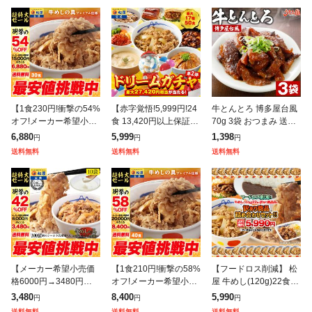
【1食230円!衝撃の54%
【赤字覚悟!5,999円!24
牛とんとろ 博多屋台風
オフ!メーカー希望小売
食 13,420円以上保証!】
70g 3袋 おつまみ 送料
価格15,000円→6,880
松屋 新春 ドリームガチ
無料 お試し 国産 和牛
6,880
5,999
1,398
円
円
円
円】 牛めしの具(プレミ
ャ 福袋 2026 最大27,42
牛肉 トントロ 豚とろ
送料無料
送料無料
送料無料
アム仕様)30個セット
0円相当
豚トロ しぐれ煮 ご飯の
お
【メーカー希望小売価
【1食210円!衝撃の58%
【フードロス削減】 松
格6000円→3480円】
オフ!メーカー希望小売
屋 牛めし(120g)22食
松屋 乳酸菌入り牛めし
価格20,000円→8,400
+訳あり商品(8品)計30
3,480
8,400
5,990
円
円
円
の具(プレミアム仕様)1
円】 松屋 新牛めしの具
食が入ったお得な訳あ
送料無料
送料無料
送料無料