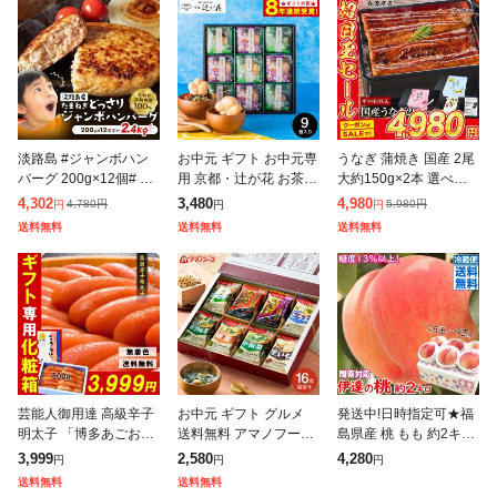
淡路島 #ジャンボハン
お中元 ギフト お中元専
うなぎ 蒲焼き 国産 2尾
バーグ 200g×12個# 送
用 京都・辻が花 お茶漬
大約150g×2本 選べる
料無料 今井ファーム 国
最中&お吸い物 最中詰
送料無料 鹿児島県産 冷
4,302
3,480
4,980
4,780
円
5,980
円
円
円
円
産 安心安全 産地直送
合せ YTー30 LTDU 送
凍便 鰻 ウナギ かば焼
送料無料
送料無料
送料無料
冷凍 無添加 ギフト プ
料無料 贈答品 贈り物
き 山椒たれ付き ギフト
レ
詰
芸能人御用達 高級辛子
お中元 ギフト グルメ
発送中!日時指定可★福
明太子 「博多あごおと
送料無料 アマノフーズ
島県産 桃 もも 約2キロ
し」 500g 一本物 & 化
フリーズドライ おみそ
約5玉〜9玉 旬の果物ギ
3,999
2,580
4,280
円
円
円
粧箱入! ギフト めんた
汁お楽しみギフト 16食
フト 白桃 優秀品 / 贈答
送料無料
送料無料
いこ ご飯のお供 ギフト
200M 味噌汁 インスタ
用 2kg箱 送料無料