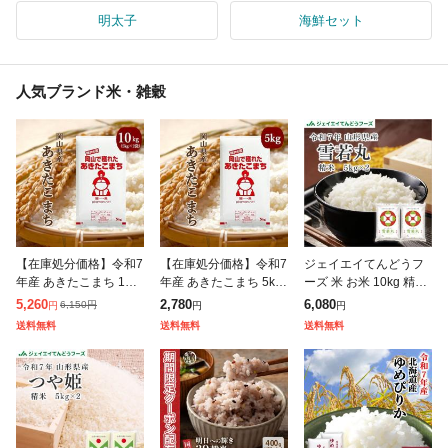
明太子
海鮮セット
人気ブランド米・雑穀
【在庫処分価格】令和7
【在庫処分価格】令和7
ジェイエイてんどうフ
年産 あきたこまち 10k
年産 あきたこまち 5kg
ーズ 米 お米 10kg 精米
g (5kg×2袋) 岡山県産
(5kg×1袋) 岡山県産 ブ
山形県産 令和7年 雪若
5,260
2,780
6,080
6,150
円
円
円
円
ブランド米 米 お米 送
ランド米 米 お米 送料
丸 10kg (5kg×2袋) 【キ
送料無料
送料無料
送料無料
料無料 10キロ 北海道
無料 5キロ 北海道・沖
ャンセル不可・着