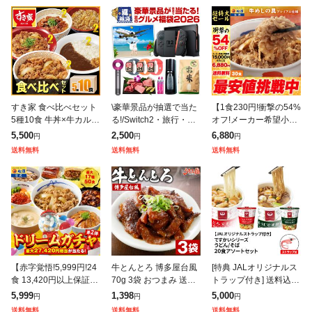
すき家 食べ比べセット
\豪華景品が抽選で当た
【1食230円!衝撃の54%
5種10食 牛丼×牛カルビ
る!/Switch2・旅行・
オフ!メーカー希望小売
丼×豚生姜焼き丼×炭火
米・和牛・ReFa・Dys
価格15,000円→6,880
5,500
2,500
6,880
円
円
円
やきとり丼×横濱カレー
on・Apple Watch・Air
円】 牛めしの具(プレミ
送料無料
送料無料
送料無料
【送料無料】【冷凍(ク
Podsも当たる
アム仕様)30個セット
ール)】C
【赤字覚悟!5,999円!24
牛とんとろ 博多屋台風
[特典 JALオリジナルス
食 13,420円以上保証!】
70g 3袋 おつまみ 送料
トラップ付き] 送料込み
松屋 新春 ドリームガチ
無料 お試し 国産 和牛
ですかいシリーズ うど
5,999
1,398
5,000
円
円
円
ャ 福袋 2026 最大27,42
牛肉 トントロ 豚とろ
ん / そば 20食 アソート
送料無料
送料無料
送料無料