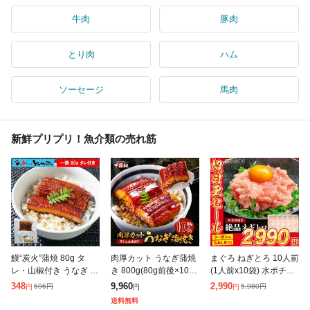
牛肉
豚肉
とり肉
ハム
ソーセージ
馬肉
新鮮プリプリ！魚介類の売れ筋
鰻“炭火”蒲焼 80g タ
肉厚カット うなぎ蒲焼
まぐろ ねぎとろ 10人前
レ・山椒付き うなぎ ウ
き 800g(80g前後×10
(1人前x10袋) 水ポチャ
ナギ 丼 丑の日 ひつま
袋) カット うなぎ ウナ
解凍すぐ美味しい ギフ
348
9,960
2,990
696
円
5,980
円
円
円
円
ぶし 茶漬け うまき 鰻
ギ 鰻 きざみ タレ 山椒
ト プレゼント お中元
送料無料
巻き
付き 丑の日 お中元 夏