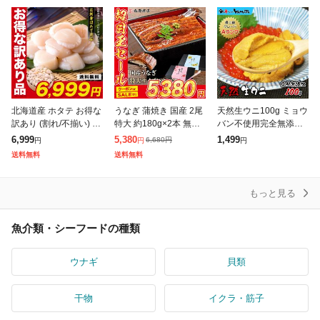
北海道産 ホタテ お得な
うなぎ 蒲焼き 国産 2尾
天然生ウニ100g ミョウ
訳あり (割れ/不揃い) 生
特大 約180g×2本 無投
バン不使用完全無添加
ほたて貝柱 どっさり1k
薬 選べる 鹿児島県産
うに 雲丹 海鮮丼 寿司
6,999
5,380
1,499
6,680
円
円
円
円
g 帆立 ホタテ ほたて 刺
鰻 ウナギ かば焼き ス
お歳暮 ギフト 60代 70
送料無料
送料無料
身
タミナ グルメ 食品 ギ
代 内祝い グルメ 贈答
もっと見る
魚介類・シーフードの種類
ウナギ
貝類
干物
イクラ・筋子