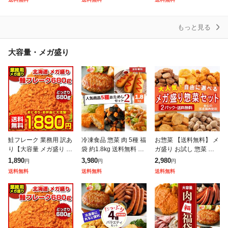
0食 1食当たり135g ま
40個セット まつや 受
り商品詰合せ福袋 ! 訳
つや
あり 冷
もっと見る
大容量・メガ盛り
鮭フレーク 業務用 訳あ
冷凍食品 惣菜 肉 5種 福
お惣菜 【送料無料】 メ
り【大容量 メガ盛り 北
袋 約1.8kg 送料無料 ハ
ガ盛り お試し 惣菜 選
海道.鮭フレーク680
ンバーグ のり巻きチキ
べる 2Pセット まとめ
1,890
3,980
2,980
円
円
円
g.】【D08】 サケフレ
ン 唐揚げ 竜田揚げ ア
買い 大量 冷凍惣菜 業
送料無料
送料無料
送料無料
ーク さけフレーク シャ
メリカンドッグ コロッ
務用 お弁当 ハンバーグ
ケフレー
ケ
冷凍唐