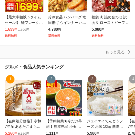
【最大半額以下タイム
冷凍食品 ハンバーグ 竜
福袋 肉 詰め合わせ 訳
セール!】 鮭フレーク
田揚げ ウインナー ハッ
あり ローストビーフ 切
業務用 訳あり【大容量
シュポテト 4種 福袋 唐
落し フライドチキン ハ
1,699
4,780
5,980
1,890
円
円
円
円
メガ盛り 北海道.鮭フレ
揚げ 肉 詰め合わせ セ
ンバーグ ウインナー ソ
送料無料
送料無料
送料無料
ーク680g.】【D08】
ット 送料無料 ギフト
ーセージ チキン 5種 2.
サケフレ
大容量
9k
もっと見る
グルメ・食品
人気ランキング
1
2
3
4
【在庫処分価格】令和
【予約解禁★今だけ早
ジェイエイてんどうフ
【在
7年産 あきたこまち 1
割!】熊本県産 小玉 み
ーズ お米 10kg 無洗米
7年
0kg (5kg×2袋) 岡山県
かん 送料無料 訳あり
山形県産 令和7年 は
kg 
5,260
1,111
5,980
2,7
6,150
円
円
円
円