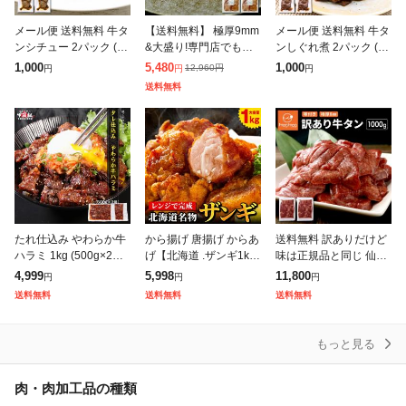
メール便 送料無料 牛タ
【送料無料】 極厚9mm
メール便 送料無料 牛タ
ンシチュー 2パック (10
&大盛り!専門店でも提
ンしぐれ煮 2パック (10
0g×2) 牛タン 牛たん タ
供しているプロ仕様
0g×2) 牛タン 牛たん し
1,000
5,480
1,000
12,960
円
円
円
円
ンシチュー シチュー 常
〔味付け牛タン1kg(50
ぐれ煮 常温 レトルト 1,
送料無料
温 レトルト 1,00
0g×2)〕仙台名物の味わ
000円 ポッキリ
いをフライパ
たれ仕込み やわらか牛
から揚げ 唐揚げ からあ
送料無料 訳ありだけど
ハラミ 1kg (500g×2袋)
げ【北海道 .ザンギ1k
味は正規品と同じ 仙台
4〜6人前 牛肉 ハラミ
g.】まとめ買いで大幅
名物 極厚8mm 厚切り
4,999
5,998
11,800
円
円
円
はらみ 焼肉 BBQ バー
割引 カラアゲ 冷凍 送
牛タン 1kg (500g×2) 訳
送料無料
送料無料
送料無料
ベキュー タレ漬け
料無料 セット 食品 【F
あり
1】
もっと見る
肉・肉加工品の種類