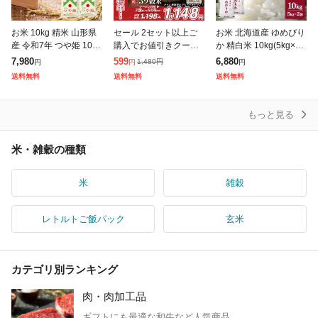
お米 10kg 精米 山形県
セール 2セット以上ご
お米 北海道産 ゆめぴり
産 令和7年 つや姫 10kg
購入でお値引きクーポ
か 精白米 10kg(5kg×2
(5kg×2袋) 【キャンセ
ン有り! 雑穀 雑穀米 国
袋) 令和7年産 / ブラン
7,980
599
6,880
1,480
円
円
円
円
ル不可・着日指定不
産 明日への輝き39穀米
ド米 米 国内産
送料無料
送料無料
送料無料
可】【※沖縄・離島は
ブレンド 400g 送料無
発
料 ポスト
もっと見る
米・雑穀の種類
米
雑穀
レトルトご飯パック
玄米
カテゴリ別ランキング
肉・肉加工品
ギフトにも最適な和牛など人気商品