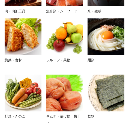
除外ワード
肉・肉加工品
魚介類・シーフード
米・雑穀
惣菜・食材
フルーツ・果物
麺類
野菜・きのこ
キムチ・漬け物・梅干
乾物
し