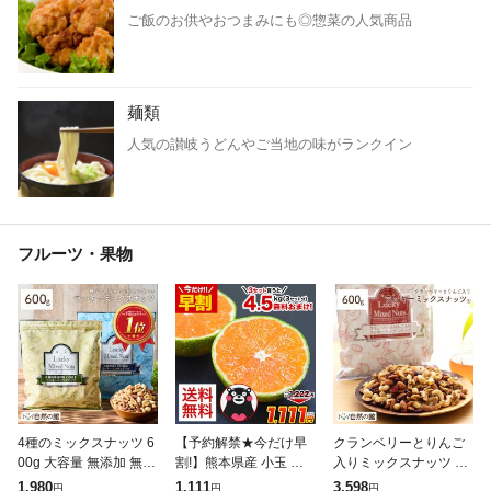
ご飯のお供やおつまみにも◎惣菜の人気商品
麺類
人気の讃岐うどんやご当地の味がランクイン
フルーツ・果物
4種のミックスナッツ 6
【予約解禁★今だけ早
クランベリーとりんご
00g 大容量 無添加 無塩
割!】熊本県産 小玉 み
入りミックスナッツ 60
有塩選べる ナッツ ラッ
かん 送料無料 訳あり
0g 無塩 ナッツ くるみ
1,980
1,111
3,598
円
円
円