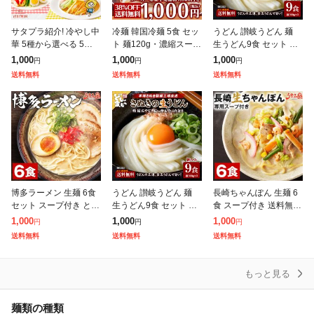
サタプラ紹介! 冷やし中
冷麺 韓国冷麺 5食 セッ
うどん 讃岐うどん 麺
華 5種から選べる 5食 6
ト 麺120g・濃縮スープ
生うどん9食 セット 送
食 レモンちゃん シーク
30g×各5袋 メール便 送
料無料(300g(3食)×3袋)
1,000
1,000
1,000
円
円
円
ワーサーちゃん うめね
料無料 他商品と同梱不
普通麺 麺のみ [メール
送料無料
送料無料
送料無料
えちゃん りんごちゃん
可 日時指定不可 代金引
便] ポイント消化 期
プレミ
博多ラーメン 生麺 6食
うどん 讃岐うどん 麺
長崎ちゃんぽん 生麺 6
セット スープ付き とん
生うどん9食 セット 送
食 スープ付き 送料無料
こつラーメン ご当地 送
料無料(300g(3食)×3袋)
チャンポン麺 讃岐 ご当
1,000
1,000
1,000
円
円
円
料無料 福岡 屋台 豚骨
普通麺 麺のみ [メール
地 ラーメン 手土産 常
送料無料
送料無料
送料無料
ラーメン 手土産 常温保
便] ポイント消化 期
温保存OK 非常食にも
存O
おすす
もっと見る
麺類の種類