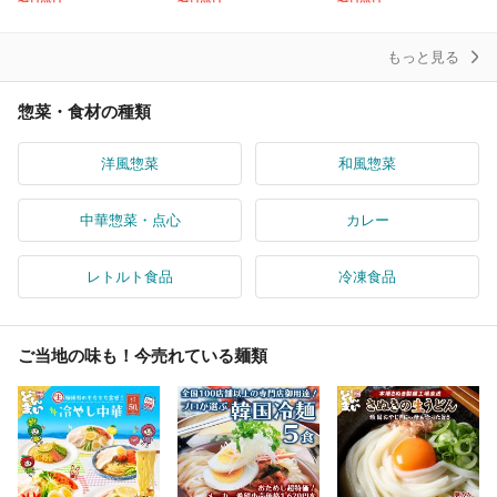
0円相当
豚トロ しぐれ煮 ご飯の
セット うどんですかい
お
もっと見る
惣菜・食材の種類
洋風惣菜
和風惣菜
中華惣菜・点心
カレー
レトルト食品
冷凍食品
ご当地の味も！今売れている麺類