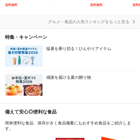
産 ブランド米 米 お米
ミカン 小粒 1.5kg【5
えぬき 無洗米 10kg(5
産 
送料無料
送料無料
送料
送料無料 10キロ 北海
kg以下(5キロ・5k) 家
kg×2袋) 【※キャンセ
送料
道
庭用
ル
道・
グルメ・食品の人気ランキングをもっと見る
特集・キャンペーン
猛暑を乗り切る！ひんやりアイテム
感謝を届ける夏の贈り物
備えて安心◎便利な食品
簡単便利な食品、保存がきく食品備蓄にもおすすめ食品をご紹介しま
す。