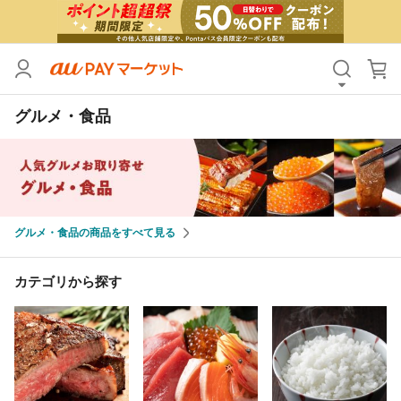
カテゴリ
すべて
グルメ・食品
価格
すべて
支払い方法
すべて
その他の条件
グルメ・食品の商品をすべて見る
送料無料
タイムセール
Pontaパス特典対象すべて
ポイントUPセレクトのみ
カテゴリから探す
サンキュー配送対象
レビューキャンペーン
キーワード