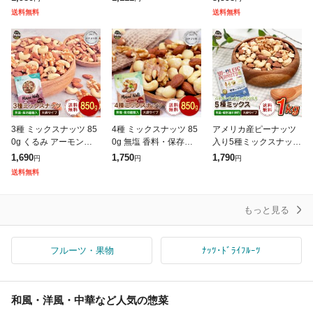
キーミックスナッツ 家
ミカン 小粒 1.5kg【5kg
カシューナッツ アーモ
送料無料
送料無料
飲み 食品ランキング1
以下(5キロ・5k) 家庭用
ンド トレイルミックス
位獲得
3種 ミックスナッツ 85
4種 ミックスナッツ 85
アメリカ産ピーナッツ
0g くるみ アーモンド
0g 無塩 香料・保存料不
入り5種ミックスナッツ
カシューナッツ 送料無
使用 送料無料 アーモン
1kg ハイオレイックピ
1,690
1,750
1,790
円
円
円
料 無塩 無油 無添加 チ
ド 生くるみ カシューナ
ーナッツ アーモンド 生
送料無料
ャック付き袋 常備食
ッツ 生マカダミア チャ
くるみ カシューナッツ
ック
マカダミアナ
もっと見る
フルーツ・果物
ﾅｯﾂ･ﾄﾞﾗｲﾌﾙｰﾂ
和風・洋風・中華など人気の惣菜