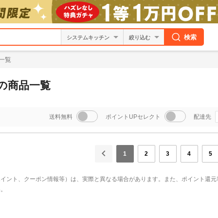
検索
絞り込む
一覧
の商品一覧
送料無料
ポイントUPセレクト
配達先
1
2
3
4
5
ポイント、クーポン情報等）は、実際と異なる場合があります。また、ポイント還元
い。